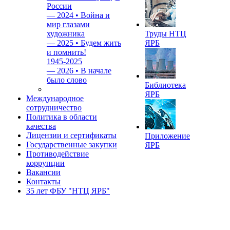
России
—
2024 • Война и
мир глазами
художника
Труды НТЦ
—
2025 • Будем жить
ЯРБ
и помнить!
1945-2025
—
2026 • В начале
было слово
Библиотека
ЯРБ
Международное
сотрудничество
Политика в области
качества
Лицензии и сертификаты
Приложение
Государственные закупки
ЯРБ
Противодействие
коррупции
Вакансии
Контакты
35 лет ФБУ "НТЦ ЯРБ"