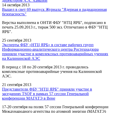
директором А.А. Хамазой
14 октября 2013
Вышел в свет 69 выпуск Журнала "Ядерная и радиационная
безопасность"
Верстка выполнена в ОНТИ ФБУ "НТЦ ЯРБ", подписано в
печать 25.09.2013 г., тираж 500 экз. Отпечатано в ФБУ "НТЦ
ЯРБ".
25 сентября 2013
Эксперты ФБУ «НТЦ ЯРБ» в составе рабочих групп
Информационно-аналитического центра Ростехнадзора
приняли участие в комплексных противоаварийных учениях
на Калининской АЭС
В период с 18 по 20 сентября 2013 г. проводились
комплексные противоаварийные учения на Калининской
АЭС.
21 сентября 2013
Представители ФБУ "НТЦ ЯРБ" приняли участие в
заседаниях TSOF в рамках 57 сессии Генеральной
конференции МАГАТЭ в Вене
17-20 сентября на полях 57 сессии Генеральной конференции
Международного агентства по атомной энергии (МАГАТЭ)