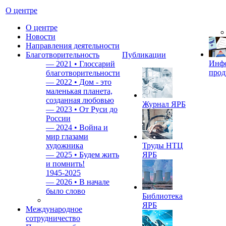
О центре
О центре
Новости
Направления деятельности
Благотворительность
Публикации
Инф
—
2021 • Глоссарий
прод
благотворительности
—
2022 • Дом - это
маленькая планета,
созданная любовью
Журнал ЯРБ
—
2023 • От Руси до
России
—
2024 • Война и
мир глазами
художника
Труды НТЦ
—
2025 • Будем жить
ЯРБ
и помнить!
1945-2025
—
2026 • В начале
было слово
Библиотека
ЯРБ
Международное
сотрудничество