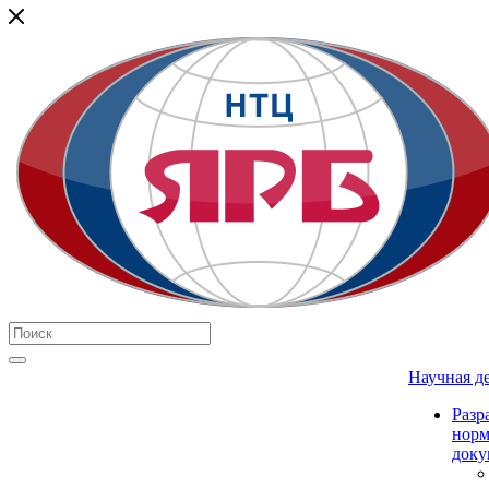
Научная д
Разр
нор
доку