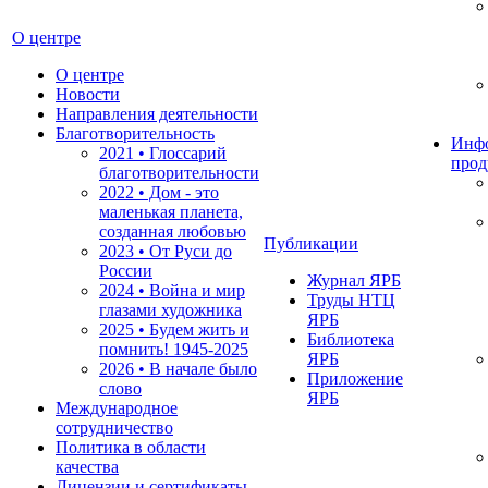
О центре
О центре
Новости
Направления деятельности
Благотворительность
Инф
2021 • Глоссарий
прод
благотворительности
2022 • Дом - это
маленькая планета,
созданная любовью
Публикации
2023 • От Руси до
России
Журнал ЯРБ
2024 • Война и мир
Труды НТЦ
глазами художника
ЯРБ
2025 • Будем жить и
Библиотека
помнить!
1945-2025
ЯРБ
2026 • В начале было
Приложение
слово
ЯРБ
Международное
сотрудничество
Политика в области
качества
Лицензии и сертификаты