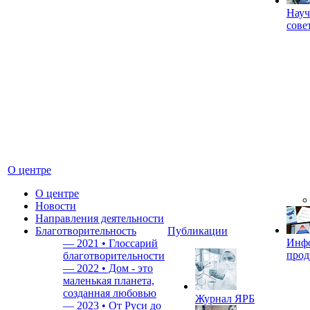
Науч
сове
О центре
О центре
Новости
Направления деятельности
Благотворительность
Публикации
Инф
—
2021 • Глоссарий
прод
благотворительности
—
2022 • Дом - это
маленькая планета,
созданная любовью
Журнал ЯРБ
—
2023 • От Руси до