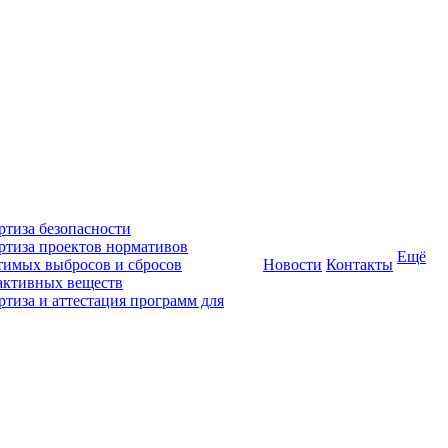
ртиза безопасности
ртиза проектов нормативов
Ещё
тимых выбросов и сбросов
Новости
Контакты
активных веществ
ртиза и аттестация программ для