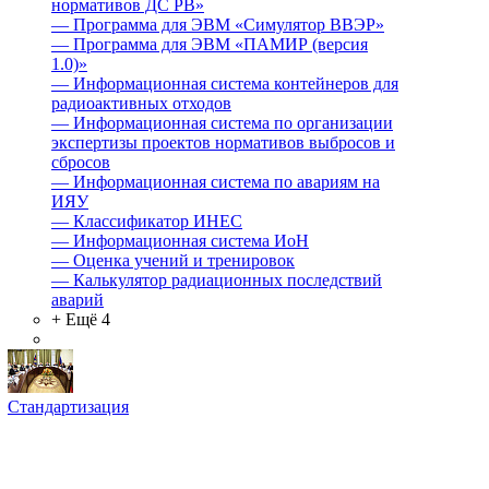
нормативов ДС РВ»
—
Программа для ЭВМ «Симулятор ВВЭР»
—
Программа для ЭВМ «ПАМИР (версия
1.0)»
—
Информационная система контейнеров для
радиоактивных отходов
—
Информационная система по организации
экспертизы проектов нормативов выбросов и
сбросов
—
Информационная система по авариям на
ИЯУ
—
Классификатор ИНЕС
—
Информационная система ИоН
—
Оценка учений и тренировок
—
Калькулятор радиационных последствий
аварий
+ Ещё 4
Стандартизация