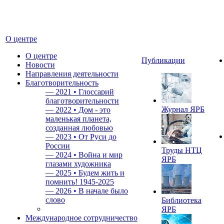
О центре
О центре
Публикации
Новости
Направления деятельности
Благотворительность
—
2021 • Глоссарий
благотворительности
Журнал ЯРБ
—
2022 • Дом - это
маленькая планета,
созданная любовью
—
2023 • От Руси до
России
Труды НТЦ
—
2024 • Война и мир
ЯРБ
глазами художника
—
2025 • Будем жить и
помнить!
1945-2025
—
2026 • В начале было
слово
Библиотека
ЯРБ
Международное сотрудничество