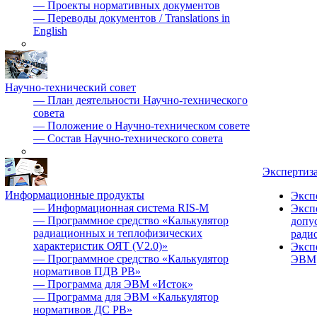
—
Проекты нормативных документов
—
Переводы документов / Translations in
English
Научно-технический совет
—
План деятельности Научно-технического
совета
—
Положение о Научно-техническом совете
—
Состав Научно-технического совета
Экспертиз
Информационные продукты
Эксп
—
Информационная система RIS-M
Эксп
—
Программное средство «Калькулятор
допу
радиационных и теплофизических
ради
характеристик ОЯТ (V2.0)»
Эксп
—
Программное средство «Калькулятор
ЭВМ
нормативов ПДВ РВ»
—
Программа для ЭВМ «Исток»
—
Программа для ЭВМ «Калькулятор
нормативов ДС РВ»