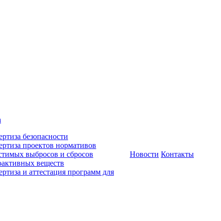
а
ертиза безопасности
ертиза проектов нормативов
стимых выбросов и сбросов
Новости
Контакты
оактивных веществ
ертиза и аттестация программ для