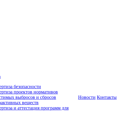
а
ертиза безопасности
ертиза проектов нормативов
стимых выбросов и сбросов
Новости
Контакты
оактивных веществ
ертиза и аттестация программ для