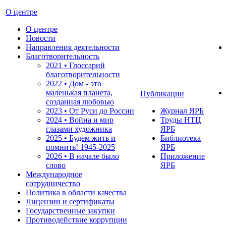
О центре
О центре
Новости
Направления деятельности
Благотворительность
2021 • Глоссарий
благотворительности
2022 • Дом - это
маленькая планета,
Публикации
созданная любовью
2023 • От Руси до России
Журнал ЯРБ
2024 • Война и мир
Труды НТЦ
глазами художника
ЯРБ
2025 • Будем жить и
Библиотека
помнить!
1945-2025
ЯРБ
2026 • В начале было
Приложение
слово
ЯРБ
Международное
сотрудничество
Политика в области качества
Лицензии и сертификаты
Государственные закупки
Противодействие коррупции