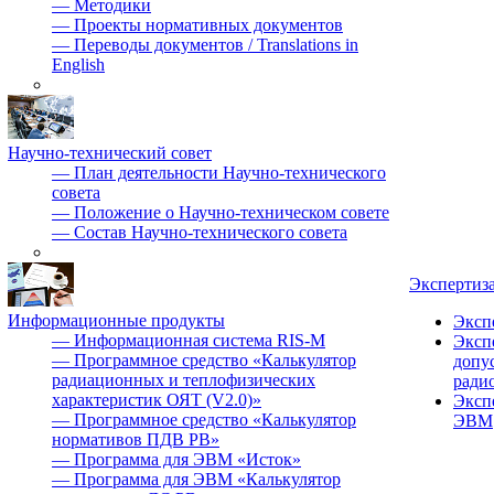
—
Методики
—
Проекты нормативных документов
—
Переводы документов / Translations in
English
Научно-технический совет
—
План деятельности Научно-технического
совета
—
Положение о Научно-техническом совете
—
Состав Научно-технического совета
Экспертиз
Информационные продукты
Эксп
—
Информационная система RIS-M
Эксп
—
Программное средство «Калькулятор
допу
радиационных и теплофизических
ради
характеристик ОЯТ (V2.0)»
Эксп
—
Программное средство «Калькулятор
ЭВМ
нормативов ПДВ РВ»
—
Программа для ЭВМ «Исток»
—
Программа для ЭВМ «Калькулятор