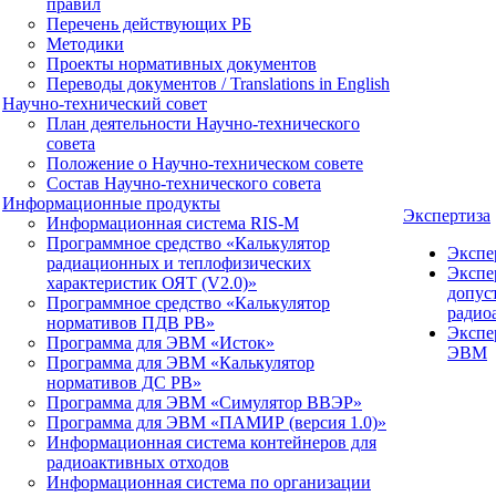
правил
Перечень действующих РБ
Методики
Проекты нормативных документов
Переводы документов / Translations in English
Научно-технический совет
План деятельности Научно-технического
совета
Положение о Научно-техническом совете
Состав Научно-технического совета
Информационные продукты
Экспертиза
Информационная система RIS-M
Программное средство «Калькулятор
Экспе
радиационных и теплофизических
Экспе
характеристик ОЯТ (V2.0)»
допус
Программное средство «Калькулятор
радио
нормативов ПДВ РВ»
Экспе
Программа для ЭВМ «Исток»
ЭВМ
Программа для ЭВМ «Калькулятор
нормативов ДС РВ»
Программа для ЭВМ «Симулятор ВВЭР»
Программа для ЭВМ «ПАМИР (версия 1.0)»
Информационная система контейнеров для
радиоактивных отходов
Информационная система по организации