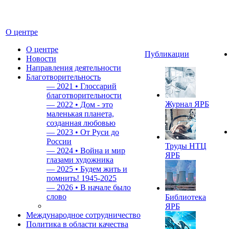
О центре
О центре
Публикации
Новости
Направления деятельности
Благотворительность
—
2021 • Глоссарий
благотворительности
Журнал ЯРБ
—
2022 • Дом - это
маленькая планета,
созданная любовью
—
2023 • От Руси до
России
Труды НТЦ
—
2024 • Война и мир
ЯРБ
глазами художника
—
2025 • Будем жить и
помнить!
1945-2025
—
2026 • В начале было
слово
Библиотека
ЯРБ
Международное сотрудничество
Политика в области качества