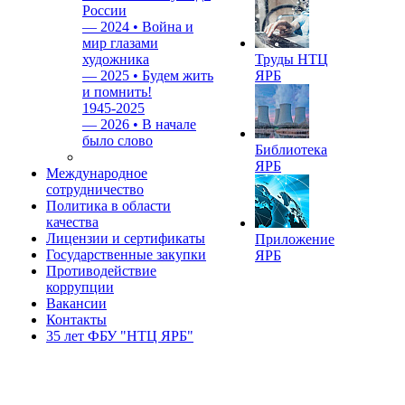
России
—
2024 • Война и
мир глазами
художника
Труды НТЦ
—
2025 • Будем жить
ЯРБ
и помнить!
1945-2025
—
2026 • В начале
было слово
Библиотека
ЯРБ
Международное
сотрудничество
Политика в области
качества
Лицензии и сертификаты
Приложение
Государственные закупки
ЯРБ
Противодействие
коррупции
Вакансии
Контакты
35 лет ФБУ "НТЦ ЯРБ"