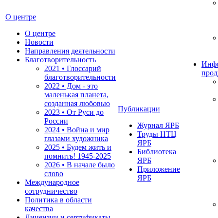
О центре
О центре
Новости
Направления деятельности
Благотворительность
Инф
2021 • Глоссарий
прод
благотворительности
2022 • Дом - это
маленькая планета,
созданная любовью
Публикации
2023 • От Руси до
России
Журнал ЯРБ
2024 • Война и мир
Труды НТЦ
глазами художника
ЯРБ
2025 • Будем жить и
Библиотека
помнить!
1945-2025
ЯРБ
2026 • В начале было
Приложение
слово
ЯРБ
Международное
сотрудничество
Политика в области
качества
Лицензии и сертификаты