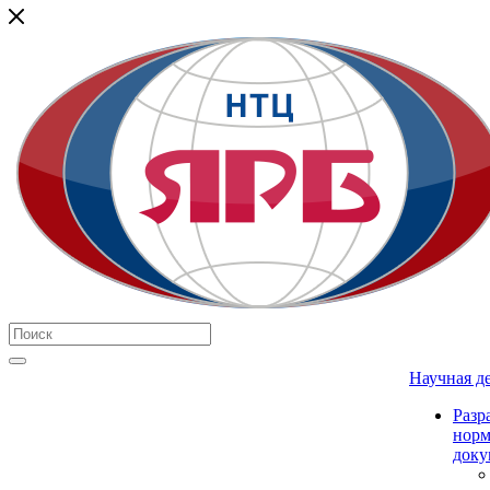
Научная д
Разр
нор
доку