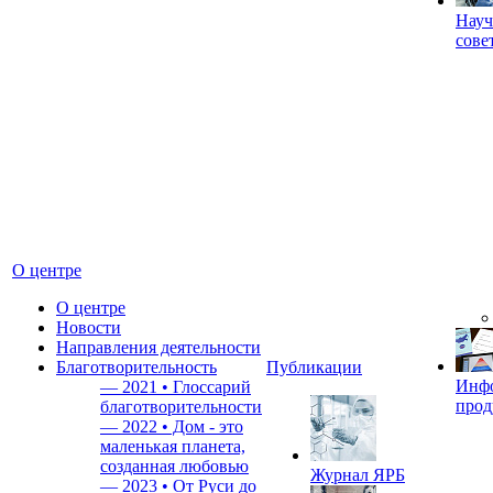
Науч
сове
О центре
О центре
Новости
Направления деятельности
Благотворительность
Публикации
Инф
—
2021 • Глоссарий
прод
благотворительности
—
2022 • Дом - это
маленькая планета,
созданная любовью
Журнал ЯРБ
—
2023 • От Руси до