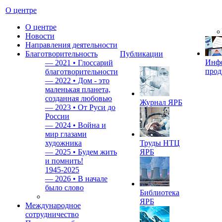
О центре
О центре
Новости
Направления деятельности
Благотворительность
Публикации
Инф
—
2021 • Глоссарий
прод
благотворительности
—
2022 • Дом - это
маленькая планета,
созданная любовью
Журнал ЯРБ
—
2023 • От Руси до
России
—
2024 • Война и
мир глазами
художника
Труды НТЦ
—
2025 • Будем жить
ЯРБ
и помнить!
1945-2025
—
2026 • В начале
было слово
Библиотека
ЯРБ
Международное
сотрудничество