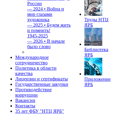
России
—
2024 • Война и
мир глазами
художника
Труды НТЦ
—
2025 • Будем жить
ЯРБ
и помнить!
1945-2025
—
2026 • В начале
было слово
Библиотека
ЯРБ
Международное
сотрудничество
Политика в области
качества
Лицензии и сертификаты
Приложение
Государственные закупки
ЯРБ
Противодействие
коррупции
Вакансии
Контакты
35 лет ФБУ "НТЦ ЯРБ"