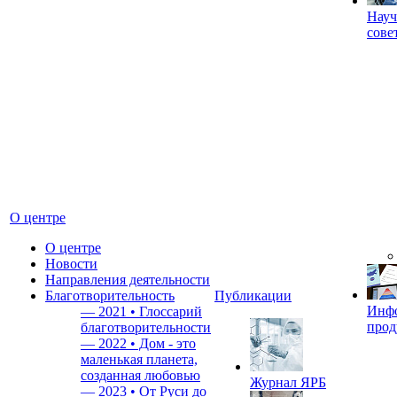
Науч
сове
О центре
О центре
Новости
Направления деятельности
Благотворительность
Публикации
Инф
—
2021 • Глоссарий
прод
благотворительности
—
2022 • Дом - это
маленькая планета,
созданная любовью
Журнал ЯРБ
—
2023 • От Руси до