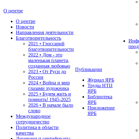
О центре
О центре
Новости
Направления деятельности
Благотворительность
Инф
2021 • Глоссарий
прод
благотворительности
2022 • Дом - это
маленькая планета,
созданная любовью
Публикации
2023 • От Руси до
России
Журнал ЯРБ
2024 • Война и мир
Труды НТЦ
глазами художника
ЯРБ
2025 • Будем жить и
Библиотека
помнить!
1945-2025
ЯРБ
2026 • В начале было
Приложение
слово
ЯРБ
Международное
сотрудничество
Политика в области
качества
Лицензии и сертификаты