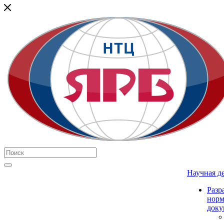
Научная д
Разр
нор
доку