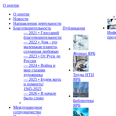
О центре
О центре
Новости
Направления деятельности
Благотворительность
Публикации
Инф
—
2021 • Глоссарий
прод
благотворительности
—
2022 • Дом - это
маленькая планета,
созданная любовью
Журнал ЯРБ
—
2023 • От Руси до
России
—
2024 • Война и
мир глазами
художника
Труды НТЦ
—
2025 • Будем жить
ЯРБ
и помнить!
1945-2025
—
2026 • В начале
было слово
Библиотека
ЯРБ
Международное
сотрудничество