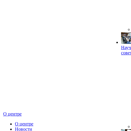
Науч
сове
О центре
О центре
Новости