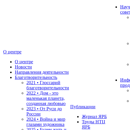
Науч
сове
О центре
О центре
Новости
Направления деятельности
Благотворительность
Инф
2021 • Глоссарий
прод
благотворительности
2022 • Дом - это
маленькая планета,
созданная любовью
Публикации
2023 • От Руси до
России
Журнал ЯРБ
2024 • Война и мир
Труды НТЦ
глазами художника
ЯРБ
2025 • Будем жить и