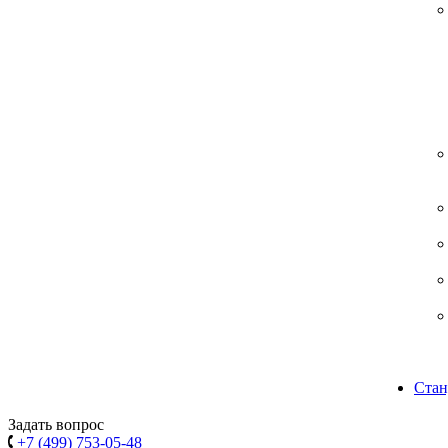
Стан
Задать вопрос
+7 (499) 753-05-48