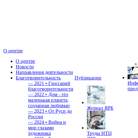
О центре
О центре
Новости
Направления деятельности
Благотворительность
Публикации
Инф
—
2021 • Глоссарий
прод
благотворительности
—
2022 • Дом - это
маленькая планета,
созданная любовью
Журнал ЯРБ
—
2023 • От Руси до
России
—
2024 • Война и
мир глазами
художника
Труды НТЦ