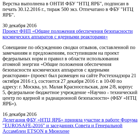
Верстка выполнена в ОНТИ ФБУ "НТЦ ЯРБ", подписан в
печать 30.12.2016 г., тираж 500 экз. Отпечатано в ФБУ "НТЦ
ЯРБ".
30 декабря 2016
Проект ФНП «Общие положения обеспечения безопасности
космических аппаратов с ядерными реакторами»
Совещание по обсуждению сводки отзывов, составленной по
замечаниям и предложениям, поступившим на проект
федеральных норм и правил в области использования
атомной энергии «Общие положения обеспечения
безопасности космических аппаратов с ядерными
реакторами» (проект был размещен на сайте Ростехнадзора 21
октября 2016 г.), состоится 27 декабря 2016 г. в 10-00 по
адресу: г. Москва, ул. Малая Красносельская, дом 2/8, корпус
5, федеральное бюджетное учреждение «Научно - технический
центр по ядерной и радиационной безопасности» (ФБУ «НТЦ
ЯРБ»).
16 декабря 2016
Делегация ФБУ «НТЦ ЯРБ» приняла участие в работе Форума
"EUROSAFE-2016" и заседаниях Совета и Генеральной
Ассамблеи ETSON в Мюнхене