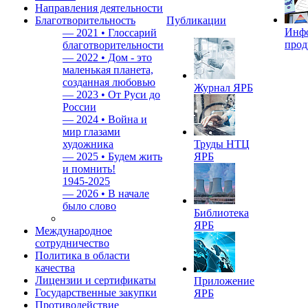
Направления деятельности
Благотворительность
Публикации
Инф
—
2021 • Глоссарий
прод
благотворительности
—
2022 • Дом - это
маленькая планета,
созданная любовью
Журнал ЯРБ
—
2023 • От Руси до
России
—
2024 • Война и
мир глазами
художника
Труды НТЦ
—
2025 • Будем жить
ЯРБ
и помнить!
1945-2025
—
2026 • В начале
было слово
Библиотека
ЯРБ
Международное
сотрудничество
Политика в области
качества
Лицензии и сертификаты
Приложение
Государственные закупки
ЯРБ
Противодействие