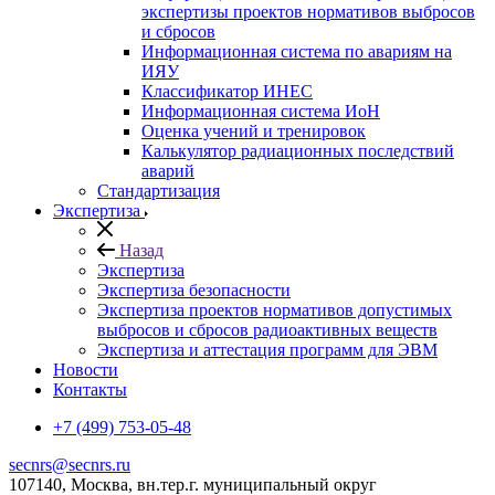
экспертизы проектов нормативов выбросов
и сбросов
Информационная система по авариям на
ИЯУ
Классификатор ИНЕС
Информационная система ИоН
Оценка учений и тренировок
Калькулятор радиационных последствий
аварий
Стандартизация
Экспертиза
Назад
Экспертиза
Экспертиза безопасности
Экспертиза проектов нормативов допустимых
выбросов и сбросов радиоактивных веществ
Экспертиза и аттестация программ для ЭВМ
Новости
Контакты
+7 (499) 753-05-48
secnrs@secnrs.ru
107140, Москва, вн.тер.г. муниципальный округ