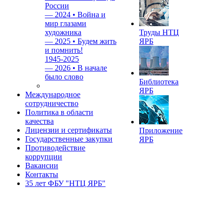
России
—
2024 • Война и
мир глазами
художника
Труды НТЦ
—
2025 • Будем жить
ЯРБ
и помнить!
1945-2025
—
2026 • В начале
было слово
Библиотека
ЯРБ
Международное
сотрудничество
Политика в области
качества
Лицензии и сертификаты
Приложение
Государственные закупки
ЯРБ
Противодействие
коррупции
Вакансии
Контакты
35 лет ФБУ "НТЦ ЯРБ"