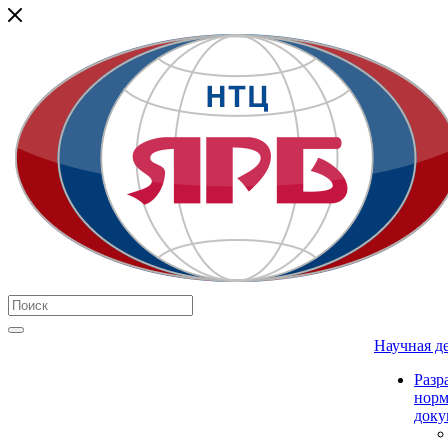
Научная д
Разр
нор
доку