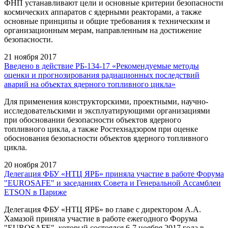
ФНП устанавливают цели и основные критерии безопасности
космических аппаратов с ядерными реакторами, а также
основные принципы и общие требования к техническим и
организационным мерам, направленным на достижение
безопасности.
21 ноября 2017
Введено в действие РБ-134-17 «Рекомендуемые методы
оценки и прогнозирования радиационных последствий
аварий на объектах ядерного топливного цикла»
Для применения конструкторскими, проектными, научно-
исследовательскими и эксплуатирующими организациями
при обосновании безопасности объектов ядерного
топливного цикла, а также Ростехнадзором при оценке
обоснования безопасности объектов ядерного топливного
цикла.
20 ноября 2017
Делегация ФБУ «НТЦ ЯРБ» приняла участие в работе Форума
"EUROSAFE" и заседаниях Совета и Генеральной Ассамблеи
ETSON в Париже
Делегация ФБУ «НТЦ ЯРБ» во главе с директором А.А.
Хамазой приняла участие в работе ежегодного Форума
"EUROSAFE", который состоялся 6-7 ноября 2017 года в