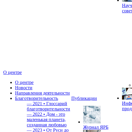
Науч
сове
О центре
О центре
Новости
Направления деятельности
Благотворительность
Публикации
Инф
—
2021 • Глоссарий
прод
благотворительности
—
2022 • Дом - это
маленькая планета,
созданная любовью
Журнал ЯРБ
—
2023 • От Руси до