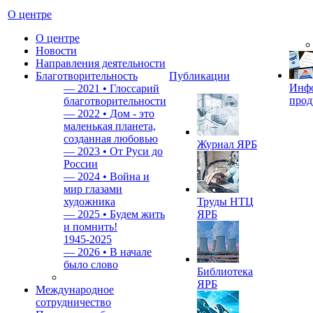
О центре
О центре
Новости
Направления деятельности
Благотворительность
Публикации
Инф
—
2021 • Глоссарий
прод
благотворительности
—
2022 • Дом - это
маленькая планета,
созданная любовью
Журнал ЯРБ
—
2023 • От Руси до
России
—
2024 • Война и
мир глазами
художника
Труды НТЦ
—
2025 • Будем жить
ЯРБ
и помнить!
1945-2025
—
2026 • В начале
было слово
Библиотека
ЯРБ
Международное
сотрудничество