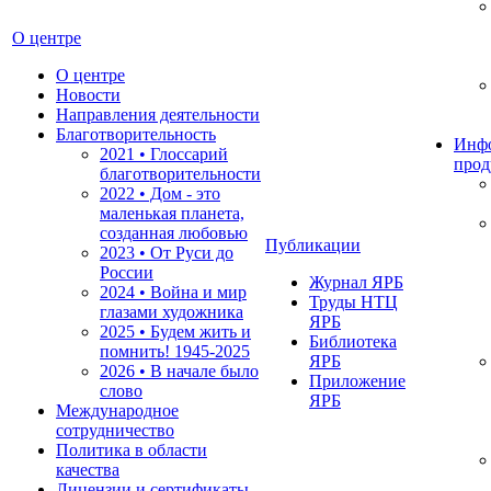
О центре
О центре
Новости
Направления деятельности
Благотворительность
Инф
2021 • Глоссарий
прод
благотворительности
2022 • Дом - это
маленькая планета,
созданная любовью
Публикации
2023 • От Руси до
России
Журнал ЯРБ
2024 • Война и мир
Труды НТЦ
глазами художника
ЯРБ
2025 • Будем жить и
Библиотека
помнить!
1945-2025
ЯРБ
2026 • В начале было
Приложение
слово
ЯРБ
Международное
сотрудничество
Политика в области
качества
Лицензии и сертификаты