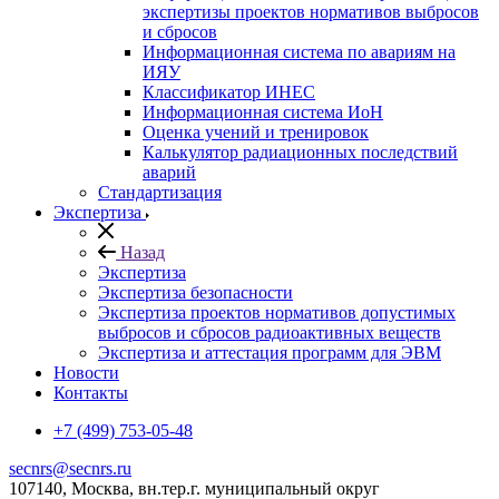
экспертизы проектов нормативов выбросов
и сбросов
Информационная система по авариям на
ИЯУ
Классификатор ИНЕС
Информационная система ИоН
Оценка учений и тренировок
Калькулятор радиационных последствий
аварий
Стандартизация
Экспертиза
Назад
Экспертиза
Экспертиза безопасности
Экспертиза проектов нормативов допустимых
выбросов и сбросов радиоактивных веществ
Экспертиза и аттестация программ для ЭВМ
Новости
Контакты
+7 (499) 753-05-48
secnrs@secnrs.ru
107140, Москва, вн.тер.г. муниципальный округ