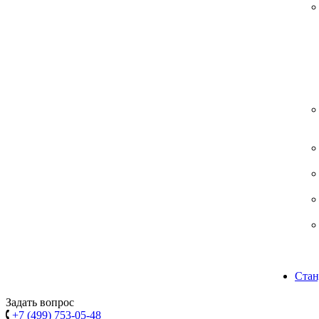
Стан
Задать вопрос
+7 (499) 753-05-48