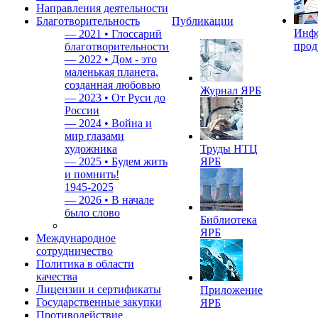
Направления деятельности
Благотворительность
Публикации
Инф
—
2021 • Глоссарий
прод
благотворительности
—
2022 • Дом - это
маленькая планета,
созданная любовью
Журнал ЯРБ
—
2023 • От Руси до
России
—
2024 • Война и
мир глазами
художника
Труды НТЦ
—
2025 • Будем жить
ЯРБ
и помнить!
1945-2025
—
2026 • В начале
было слово
Библиотека
ЯРБ
Международное
сотрудничество
Политика в области
качества
Лицензии и сертификаты
Приложение
Государственные закупки
ЯРБ
Противодействие