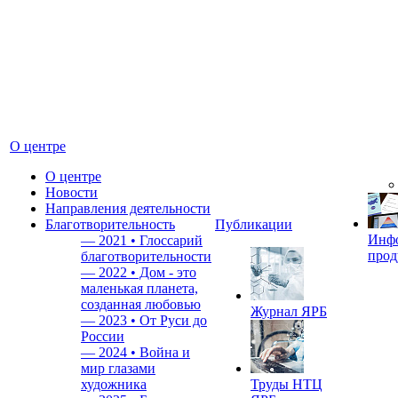
О центре
О центре
Новости
Направления деятельности
Благотворительность
Публикации
Инф
—
2021 • Глоссарий
прод
благотворительности
—
2022 • Дом - это
маленькая планета,
созданная любовью
Журнал ЯРБ
—
2023 • От Руси до
России
—
2024 • Война и
мир глазами
художника
Труды НТЦ