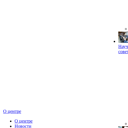
Науч
сове
О центре
О центре
Новости