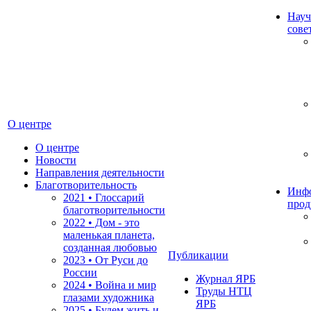
Науч
сове
О центре
О центре
Новости
Направления деятельности
Благотворительность
Инф
2021 • Глоссарий
прод
благотворительности
2022 • Дом - это
маленькая планета,
созданная любовью
Публикации
2023 • От Руси до
России
Журнал ЯРБ
2024 • Война и мир
Труды НТЦ
глазами художника
ЯРБ
2025 • Будем жить и