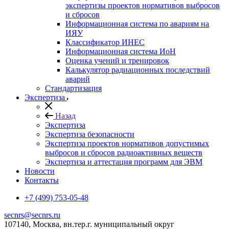
экспертизы проектов нормативов выбросов
и сбросов
Информационная система по авариям на
ИЯУ
Классификатор ИНЕС
Информационная система ИоН
Оценка учений и тренировок
Калькулятор радиационных последствий
аварий
Стандартизация
Экспертиза
Назад
Экспертиза
Экспертиза безопасности
Экспертиза проектов нормативов допустимых
выбросов и сбросов радиоактивных веществ
Экспертиза и аттестация программ для ЭВМ
Новости
Контакты
+7 (499) 753-05-48
secnrs@secnrs.ru
107140, Москва, вн.тер.г. муниципальный округ