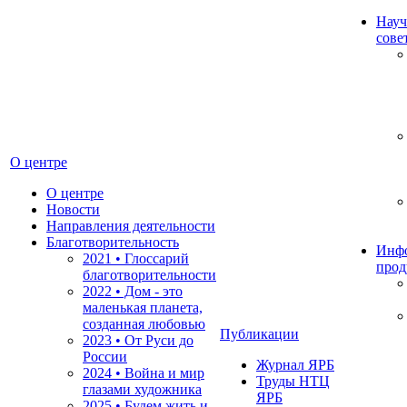
Науч
сове
О центре
О центре
Новости
Направления деятельности
Благотворительность
Инф
2021 • Глоссарий
прод
благотворительности
2022 • Дом - это
маленькая планета,
созданная любовью
Публикации
2023 • От Руси до
России
Журнал ЯРБ
2024 • Война и мир
Труды НТЦ
глазами художника
ЯРБ
2025 • Будем жить и