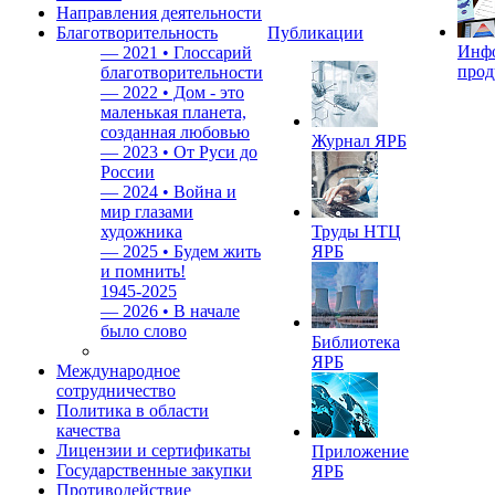
Направления деятельности
Благотворительность
Публикации
Инф
—
2021 • Глоссарий
прод
благотворительности
—
2022 • Дом - это
маленькая планета,
созданная любовью
Журнал ЯРБ
—
2023 • От Руси до
России
—
2024 • Война и
мир глазами
художника
Труды НТЦ
—
2025 • Будем жить
ЯРБ
и помнить!
1945-2025
—
2026 • В начале
было слово
Библиотека
ЯРБ
Международное
сотрудничество
Политика в области
качества
Лицензии и сертификаты
Приложение
Государственные закупки
ЯРБ
Противодействие