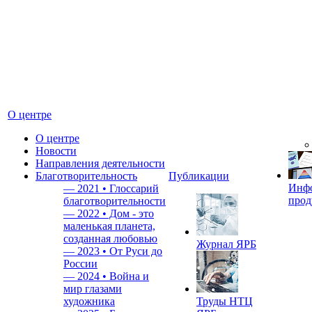
О центре
О центре
Новости
Направления деятельности
Благотворительность
Публикации
Инф
—
2021 • Глоссарий
прод
благотворительности
—
2022 • Дом - это
маленькая планета,
созданная любовью
Журнал ЯРБ
—
2023 • От Руси до
России
—
2024 • Война и
мир глазами
художника
Труды НТЦ