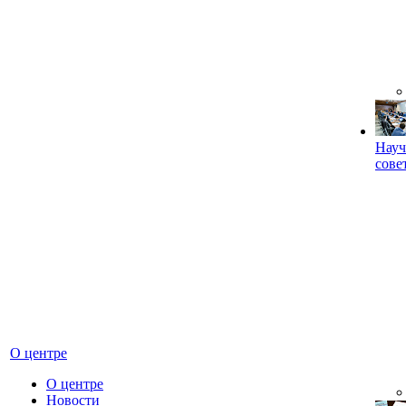
Науч
сове
О центре
О центре
Новости