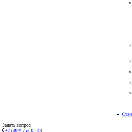
Стан
Задать вопрос
+7 (499) 753-05-48