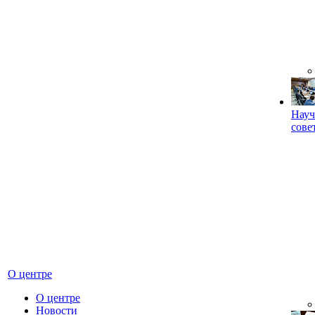
Науч
сове
О центре
О центре
Новости