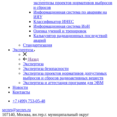
экспертизы проектов нормативов выбросов
и сбросов
Информационная система по авариям на
ИЯУ
Классификатор ИНЕС
Информационная система ИоН
Оценка учений и тренировок
Калькулятор радиационных последствий
аварий
Стандартизация
Экспертиза
Назад
Экспертиза
Экспертиза безопасности
Экспертиза проектов нормативов допустимых
выбросов и сбросов радиоактивных веществ
Экспертиза и аттестация программ для ЭВМ
Новости
Контакты
+7 (499) 753-05-48
secnrs@secnrs.ru
107140, Москва, вн.тер.г. муниципальный округ