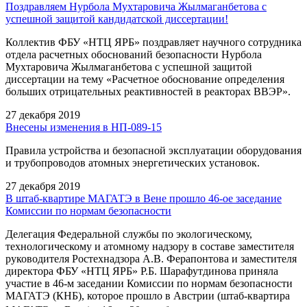
Поздравляем Нурбола Мухтаровича Жылмаганбетова с
успешной защитой кандидатской диссертации!
Коллектив ФБУ «НТЦ ЯРБ» поздравляет научного сотрудника
отдела расчетных обоснований безопасности Нурбола
Мухтаровича Жылмаганбетова с успешной защитой
диссертации на тему «Расчетное обоснование определения
больших отрицательных реактивностей в реакторах ВВЭР».
27 декабря 2019
Внесены изменения в НП-089-15
Правила устройства и безопасной эксплуатации оборудования
и трубопроводов атомных энергетических установок.
27 декабря 2019
В штаб-квартире МАГАТЭ в Вене прошло 46-ое заседание
Комиссии по нормам безопасности
Делегация Федеральной службы по экологическому,
технологическому и атомному надзору в составе заместителя
руководителя Ростехнадзора А.В. Ферапонтова и заместителя
директора ФБУ «НТЦ ЯРБ» Р.Б. Шарафутдинова приняла
участие в 46-м заседании Комиссии по нормам безопасности
МАГАТЭ (КНБ), которое прошло в Австрии (штаб-квартира