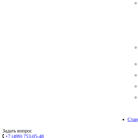
Стан
Задать вопрос
+7 (499) 753-05-48