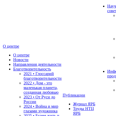
Науч
сове
О центре
О центре
Новости
Направления деятельности
Благотворительность
Инф
2021 • Глоссарий
прод
благотворительности
2022 • Дом - это
маленькая планета,
созданная любовью
Публикации
2023 • От Руси до
России
Журнал ЯРБ
2024 • Война и мир
Труды НТЦ
глазами художника
ЯРБ
2025 • Будем жить и