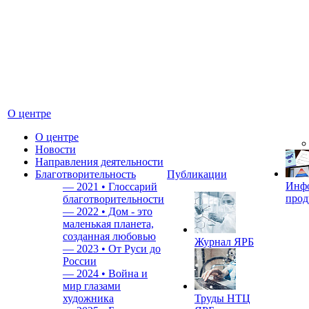
О центре
О центре
Новости
Направления деятельности
Благотворительность
Публикации
Инф
—
2021 • Глоссарий
прод
благотворительности
—
2022 • Дом - это
маленькая планета,
созданная любовью
Журнал ЯРБ
—
2023 • От Руси до
России
—
2024 • Война и
мир глазами
художника
Труды НТЦ