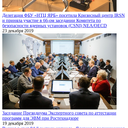
Делегация ФБУ «НТЦ ЯРБ» посетила Кризисный центр IRSN
и приняла участие в 66-ом заседании Комитета по
безопасности ядерных установок (CSNI) NEA/OECD
23 декабря 2019
Заседание Президиума Экспертного совета по аттестации
программ для ЭВМ при Ростехнадзоре
19 декабря 2019