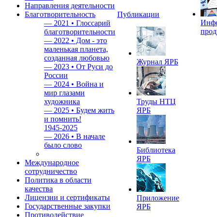
Направления деятельности
Благотворительность
Публикации
Инф
—
2021 • Глоссарий
прод
благотворительности
—
2022 • Дом - это
маленькая планета,
созданная любовью
Журнал ЯРБ
—
2023 • От Руси до
России
—
2024 • Война и
мир глазами
художника
Труды НТЦ
—
2025 • Будем жить
ЯРБ
и помнить!
1945-2025
—
2026 • В начале
было слово
Библиотека
ЯРБ
Международное
сотрудничество
Политика в области
качества
Лицензии и сертификаты
Приложение
Государственные закупки
ЯРБ
Противодействие