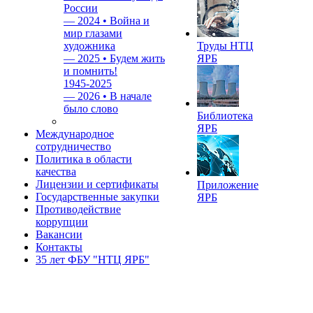
России
—
2024 • Война и
мир глазами
художника
Труды НТЦ
—
2025 • Будем жить
ЯРБ
и помнить!
1945-2025
—
2026 • В начале
было слово
Библиотека
ЯРБ
Международное
сотрудничество
Политика в области
качества
Лицензии и сертификаты
Приложение
Государственные закупки
ЯРБ
Противодействие
коррупции
Вакансии
Контакты
35 лет ФБУ "НТЦ ЯРБ"