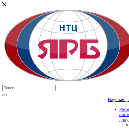
Научная д
Разр
нор
доку