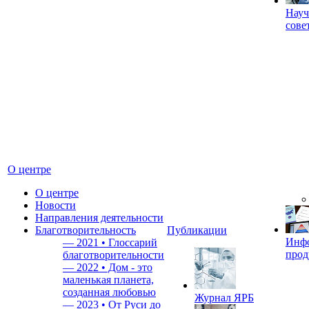
Науч
сове
О центре
О центре
Новости
Направления деятельности
Благотворительность
Публикации
Инф
—
2021 • Глоссарий
прод
благотворительности
—
2022 • Дом - это
маленькая планета,
созданная любовью
Журнал ЯРБ
—
2023 • От Руси до