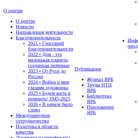
О центре
О центре
Новости
Направления деятельности
Благотворительность
Инф
2021 • Глоссарий
прод
благотворительности
2022 • Дом - это
маленькая планета,
созданная любовью
Публикации
2023 • От Руси до
России
Журнал ЯРБ
2024 • Война и мир
Труды НТЦ
глазами художника
ЯРБ
2025 • Будем жить и
Библиотека
помнить!
1945-2025
ЯРБ
2026 • В начале было
Приложение
слово
ЯРБ
Международное
сотрудничество
Политика в области
качества
Лицензии и сертификаты