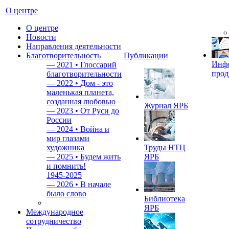
О центре
О центре
Новости
Направления деятельности
Благотворительность
Публикации
Инф
—
2021 • Глоссарий
прод
благотворительности
—
2022 • Дом - это
маленькая планета,
созданная любовью
Журнал ЯРБ
—
2023 • От Руси до
России
—
2024 • Война и
мир глазами
художника
Труды НТЦ
—
2025 • Будем жить
ЯРБ
и помнить!
1945-2025
—
2026 • В начале
было слово
Библиотека
ЯРБ
Международное
сотрудничество