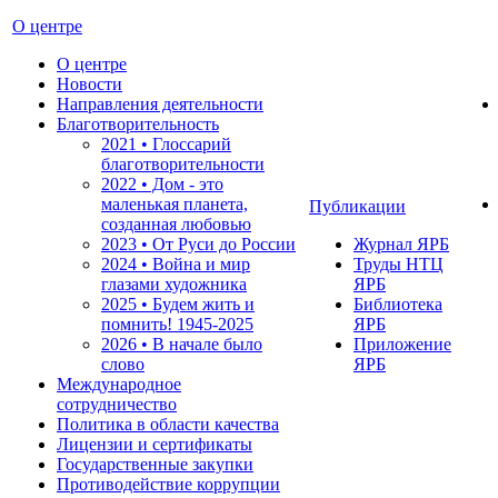
О центре
О центре
Новости
Направления деятельности
Благотворительность
2021 • Глоссарий
благотворительности
2022 • Дом - это
маленькая планета,
Публикации
созданная любовью
2023 • От Руси до России
Журнал ЯРБ
2024 • Война и мир
Труды НТЦ
глазами художника
ЯРБ
2025 • Будем жить и
Библиотека
помнить!
1945-2025
ЯРБ
2026 • В начале было
Приложение
слово
ЯРБ
Международное
сотрудничество
Политика в области качества
Лицензии и сертификаты
Государственные закупки
Противодействие коррупции