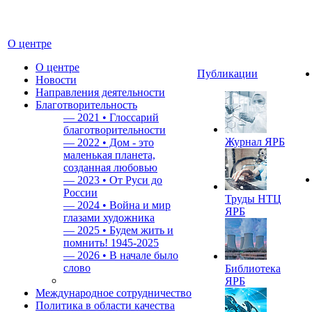
О центре
О центре
Публикации
Новости
Направления деятельности
Благотворительность
—
2021 • Глоссарий
благотворительности
Журнал ЯРБ
—
2022 • Дом - это
маленькая планета,
созданная любовью
—
2023 • От Руси до
России
Труды НТЦ
—
2024 • Война и мир
ЯРБ
глазами художника
—
2025 • Будем жить и
помнить!
1945-2025
—
2026 • В начале было
слово
Библиотека
ЯРБ
Международное сотрудничество
Политика в области качества