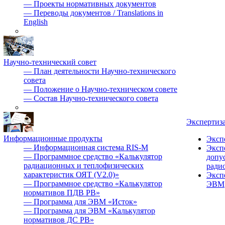
—
Проекты нормативных документов
—
Переводы документов / Translations in
English
Научно-технический совет
—
План деятельности Научно-технического
совета
—
Положение о Научно-техническом совете
—
Состав Научно-технического совета
Экспертиз
Информационные продукты
Эксп
—
Информационная система RIS-M
Эксп
—
Программное средство «Калькулятор
допу
радиационных и теплофизических
ради
характеристик ОЯТ (V2.0)»
Эксп
—
Программное средство «Калькулятор
ЭВМ
нормативов ПДВ РВ»
—
Программа для ЭВМ «Исток»
—
Программа для ЭВМ «Калькулятор
нормативов ДС РВ»