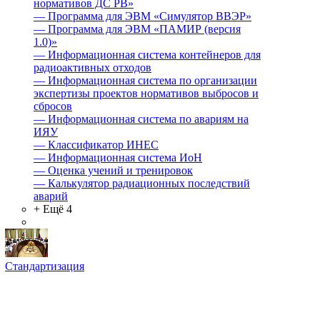
нормативов ДС РВ»
—
Программа для ЭВМ «Симулятор ВВЭР»
—
Программа для ЭВМ «ПАМИР (версия
1.0)»
—
Информационная система контейнеров для
радиоактивных отходов
—
Информационная система по организации
экспертизы проектов нормативов выбросов и
сбросов
—
Информационная система по авариям на
ИЯУ
—
Классификатор ИНЕС
—
Информационная система ИоН
—
Оценка учений и тренировок
—
Калькулятор радиационных последствий
аварий
+ Ещё 4
Стандартизация