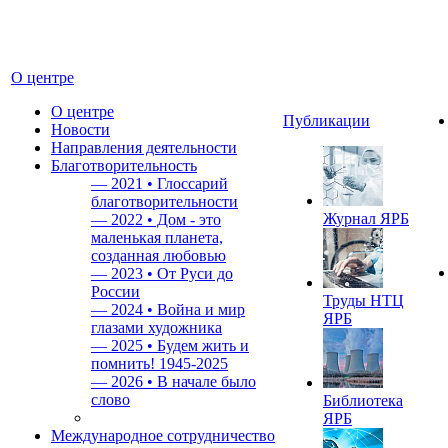
О центре
О центре
Публикации
Новости
Направления деятельности
Благотворительность
—
2021 • Глоссарий
благотворительности
Журнал ЯРБ
—
2022 • Дом - это
маленькая планета,
созданная любовью
—
2023 • От Руси до
России
Труды НТЦ
—
2024 • Война и мир
ЯРБ
глазами художника
—
2025 • Будем жить и
помнить!
1945-2025
—
2026 • В начале было
слово
Библиотека
ЯРБ
Международное сотрудничество