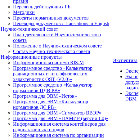
правил
Перечень действующих РБ
Методики
Проекты нормативных документов
Переводы документов / Translations in English
Научно-технический совет
План деятельности Научно-технического
совета
Положение о Научно-техническом совете
Состав Научно-технического совета
Информационные продукты
Экспертиза
Информационная система RIS-M
Программное средство «Калькулятор
Экспе
радиационных и теплофизических
Экспе
характеристик ОЯТ (V2.0)»
допус
Программное средство «Калькулятор
радио
нормативов ПДВ РВ»
Экспе
Программа для ЭВМ «Исток»
ЭВМ
Программа для ЭВМ «Калькулятор
нормативов ДС РВ»
Программа для ЭВМ «Симулятор ВВЭР»
Программа для ЭВМ «ПАМИР (версия 1.0)»
Информационная система контейнеров для
радиоактивных отходов
Информационная система по организации