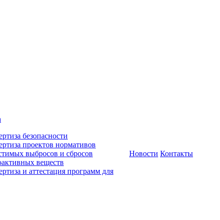
а
ертиза безопасности
ертиза проектов нормативов
стимых выбросов и сбросов
Новости
Контакты
оактивных веществ
ертиза и аттестация программ для