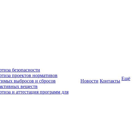
ртиза безопасности
ртиза проектов нормативов
Ещё
тимых выбросов и сбросов
Новости
Контакты
активных веществ
ртиза и аттестация программ для