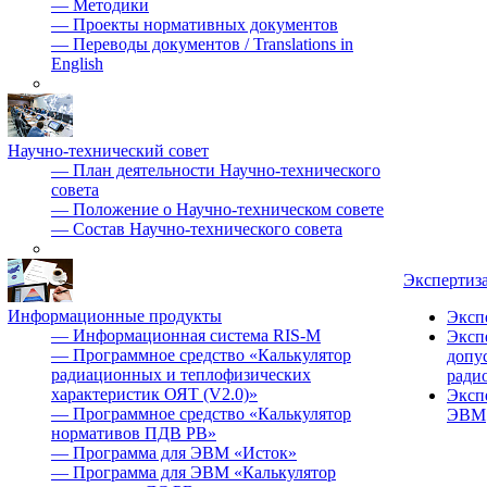
—
Методики
—
Проекты нормативных документов
—
Переводы документов / Translations in
English
Научно-технический совет
—
План деятельности Научно-технического
совета
—
Положение о Научно-техническом совете
—
Состав Научно-технического совета
Экспертиз
Информационные продукты
Эксп
—
Информационная система RIS-M
Эксп
—
Программное средство «Калькулятор
допу
радиационных и теплофизических
ради
характеристик ОЯТ (V2.0)»
Эксп
—
Программное средство «Калькулятор
ЭВМ
нормативов ПДВ РВ»
—
Программа для ЭВМ «Исток»
—
Программа для ЭВМ «Калькулятор