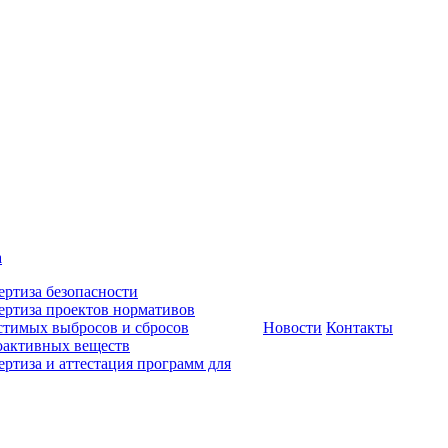
а
ертиза безопасности
ертиза проектов нормативов
стимых выбросов и сбросов
Новости
Контакты
оактивных веществ
ертиза и аттестация программ для