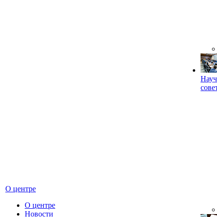
Науч
сове
О центре
О центре
Новости