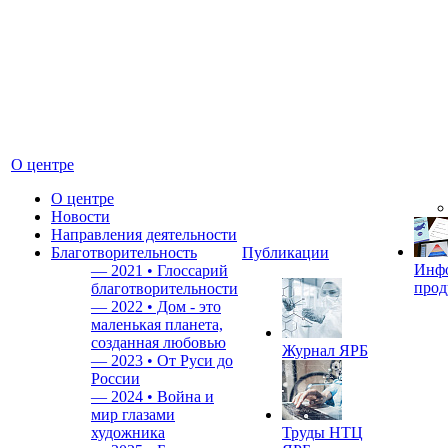
О центре
О центре
Новости
Направления деятельности
Благотворительность
Публикации
Инф
—
2021 • Глоссарий
прод
благотворительности
—
2022 • Дом - это
маленькая планета,
созданная любовью
Журнал ЯРБ
—
2023 • От Руси до
России
—
2024 • Война и
мир глазами
художника
Труды НТЦ