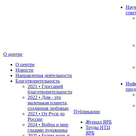
Науч
сове
О центре
О центре
Новости
Направления деятельности
Благотворительность
Инф
2021 • Глоссарий
прод
благотворительности
2022 • Дом - это
маленькая планета,
созданная любовью
Публикации
2023 • От Руси до
России
Журнал ЯРБ
2024 • Война и мир
Труды НТЦ
глазами художника
ЯРБ
2025 • Будем жить и