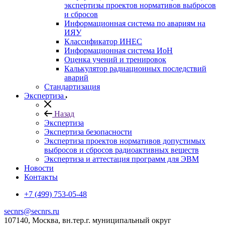
экспертизы проектов нормативов выбросов
и сбросов
Информационная система по авариям на
ИЯУ
Классификатор ИНЕС
Информационная система ИоН
Оценка учений и тренировок
Калькулятор радиационных последствий
аварий
Стандартизация
Экспертиза
Назад
Экспертиза
Экспертиза безопасности
Экспертиза проектов нормативов допустимых
выбросов и сбросов радиоактивных веществ
Экспертиза и аттестация программ для ЭВМ
Новости
Контакты
+7 (499) 753-05-48
secnrs@secnrs.ru
107140, Москва, вн.тер.г. муниципальный округ