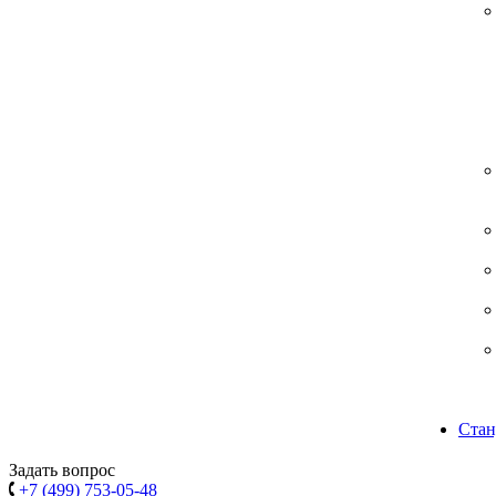
Стан
Задать вопрос
+7 (499) 753-05-48