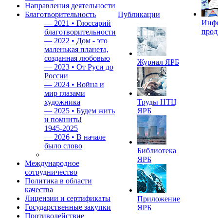
Направления деятельности
Благотворительность
Публикации
Инф
—
2021 • Глоссарий
прод
благотворительности
—
2022 • Дом - это
маленькая планета,
созданная любовью
Журнал ЯРБ
—
2023 • От Руси до
России
—
2024 • Война и
мир глазами
художника
Труды НТЦ
—
2025 • Будем жить
ЯРБ
и помнить!
1945-2025
—
2026 • В начале
было слово
Библиотека
ЯРБ
Международное
сотрудничество
Политика в области
качества
Лицензии и сертификаты
Приложение
Государственные закупки
ЯРБ
Противодействие