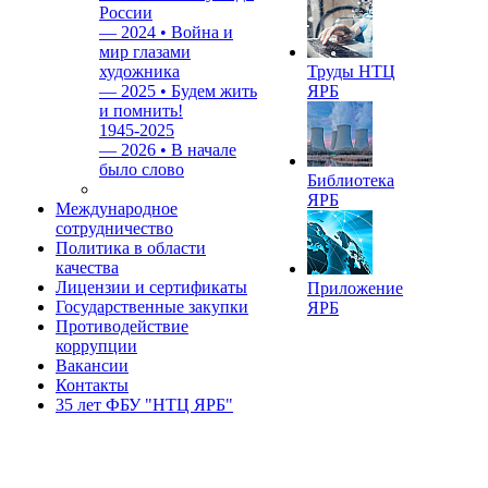
России
—
2024 • Война и
мир глазами
художника
Труды НТЦ
—
2025 • Будем жить
ЯРБ
и помнить!
1945-2025
—
2026 • В начале
было слово
Библиотека
ЯРБ
Международное
сотрудничество
Политика в области
качества
Лицензии и сертификаты
Приложение
Государственные закупки
ЯРБ
Противодействие
коррупции
Вакансии
Контакты
35 лет ФБУ "НТЦ ЯРБ"