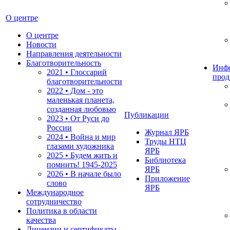
О центре
О центре
Новости
Направления деятельности
Благотворительность
Инф
2021 • Глоссарий
прод
благотворительности
2022 • Дом - это
маленькая планета,
созданная любовью
Публикации
2023 • От Руси до
России
Журнал ЯРБ
2024 • Война и мир
Труды НТЦ
глазами художника
ЯРБ
2025 • Будем жить и
Библиотека
помнить!
1945-2025
ЯРБ
2026 • В начале было
Приложение
слово
ЯРБ
Международное
сотрудничество
Политика в области
качества
Лицензии и сертификаты