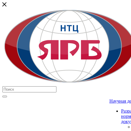
Научная д
Разр
нор
доку