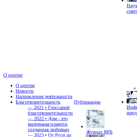
Науч
сове
О центре
О центре
Новости
Направления деятельности
Благотворительность
Публикации
Инф
—
2021 • Глоссарий
прод
благотворительности
—
2022 • Дом - это
маленькая планета,
созданная любовью
Журнал ЯРБ
—
2023 • От Руси до