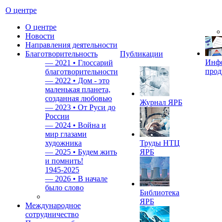
О центре
О центре
Новости
Направления деятельности
Благотворительность
Публикации
Инф
—
2021 • Глоссарий
прод
благотворительности
—
2022 • Дом - это
маленькая планета,
созданная любовью
Журнал ЯРБ
—
2023 • От Руси до
России
—
2024 • Война и
мир глазами
художника
Труды НТЦ
—
2025 • Будем жить
ЯРБ
и помнить!
1945-2025
—
2026 • В начале
было слово
Библиотека
ЯРБ
Международное
сотрудничество