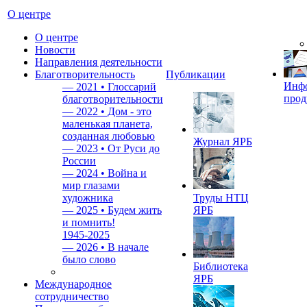
О центре
О центре
Новости
Направления деятельности
Благотворительность
Публикации
Инф
—
2021 • Глоссарий
прод
благотворительности
—
2022 • Дом - это
маленькая планета,
созданная любовью
Журнал ЯРБ
—
2023 • От Руси до
России
—
2024 • Война и
мир глазами
художника
Труды НТЦ
—
2025 • Будем жить
ЯРБ
и помнить!
1945-2025
—
2026 • В начале
было слово
Библиотека
ЯРБ
Международное
сотрудничество