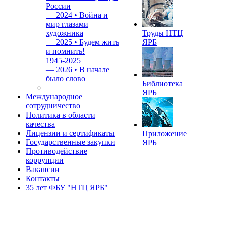
России
—
2024 • Война и
мир глазами
художника
Труды НТЦ
—
2025 • Будем жить
ЯРБ
и помнить!
1945-2025
—
2026 • В начале
было слово
Библиотека
ЯРБ
Международное
сотрудничество
Политика в области
качества
Лицензии и сертификаты
Приложение
Государственные закупки
ЯРБ
Противодействие
коррупции
Вакансии
Контакты
35 лет ФБУ "НТЦ ЯРБ"