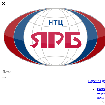
Научная д
Разр
нор
доку