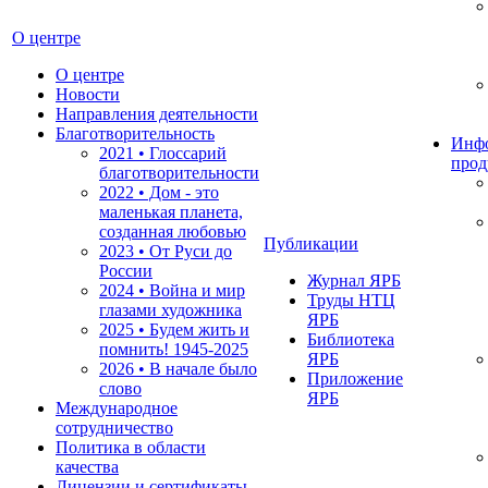
О центре
О центре
Новости
Направления деятельности
Благотворительность
Инф
2021 • Глоссарий
прод
благотворительности
2022 • Дом - это
маленькая планета,
созданная любовью
Публикации
2023 • От Руси до
России
Журнал ЯРБ
2024 • Война и мир
Труды НТЦ
глазами художника
ЯРБ
2025 • Будем жить и
Библиотека
помнить!
1945-2025
ЯРБ
2026 • В начале было
Приложение
слово
ЯРБ
Международное
сотрудничество
Политика в области
качества
Лицензии и сертификаты