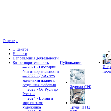
О центре
О центре
Новости
Направления деятельности
Благотворительность
Публикации
Инф
—
2021 • Глоссарий
прод
благотворительности
—
2022 • Дом - это
маленькая планета,
созданная любовью
Журнал ЯРБ
—
2023 • От Руси до
России
—
2024 • Война и
мир глазами
художника
Труды НТЦ