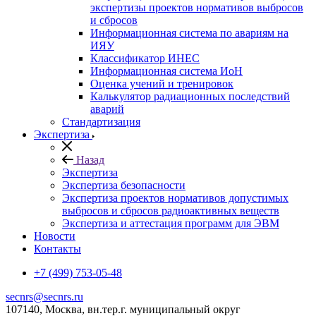
экспертизы проектов нормативов выбросов
и сбросов
Информационная система по авариям на
ИЯУ
Классификатор ИНЕС
Информационная система ИоН
Оценка учений и тренировок
Калькулятор радиационных последствий
аварий
Стандартизация
Экспертиза
Назад
Экспертиза
Экспертиза безопасности
Экспертиза проектов нормативов допустимых
выбросов и сбросов радиоактивных веществ
Экспертиза и аттестация программ для ЭВМ
Новости
Контакты
+7 (499) 753-05-48
secnrs@secnrs.ru
107140, Москва, вн.тер.г. муниципальный округ