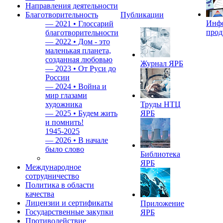
Направления деятельности
Благотворительность
Публикации
Инф
—
2021 • Глоссарий
прод
благотворительности
—
2022 • Дом - это
маленькая планета,
созданная любовью
Журнал ЯРБ
—
2023 • От Руси до
России
—
2024 • Война и
мир глазами
художника
Труды НТЦ
—
2025 • Будем жить
ЯРБ
и помнить!
1945-2025
—
2026 • В начале
было слово
Библиотека
ЯРБ
Международное
сотрудничество
Политика в области
качества
Лицензии и сертификаты
Приложение
Государственные закупки
ЯРБ
Противодействие