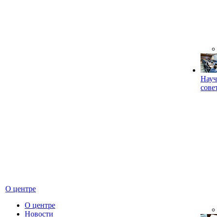
Науч
сове
О центре
О центре
Новости