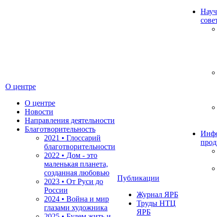
Науч
сове
О центре
О центре
Новости
Направления деятельности
Благотворительность
Инф
2021 • Глоссарий
прод
благотворительности
2022 • Дом - это
маленькая планета,
созданная любовью
Публикации
2023 • От Руси до
России
Журнал ЯРБ
2024 • Война и мир
Труды НТЦ
глазами художника
ЯРБ
2025 • Будем жить и