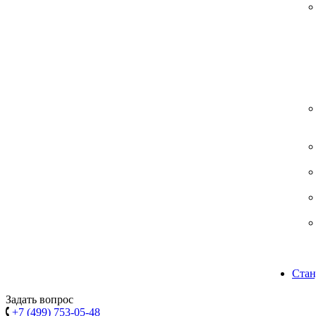
Стан
Задать вопрос
+7 (499) 753-05-48