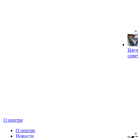
Науч
сове
О центре
О центре
Новости