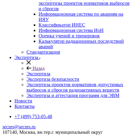
экспертизы проектов нормативов выбросов
и сбросов
Информационная система по авариям на
ИЯУ
Классификатор ИНЕС
Информационная система ИоН
Оценка учений и тренировок
Калькулятор радиационных последствий
аварий
Стандартизация
Экспертиза
Назад
Экспертиза
Экспертиза безопасности
Экспертиза проектов нормативов допустимых
выбросов и сбросов радиоактивных веществ
Экспертиза и аттестация программ для ЭВМ
Новости
Контакты
+7 (499) 753-05-48
secnrs@secnrs.ru
107140, Москва, вн.тер.г. муниципальный округ