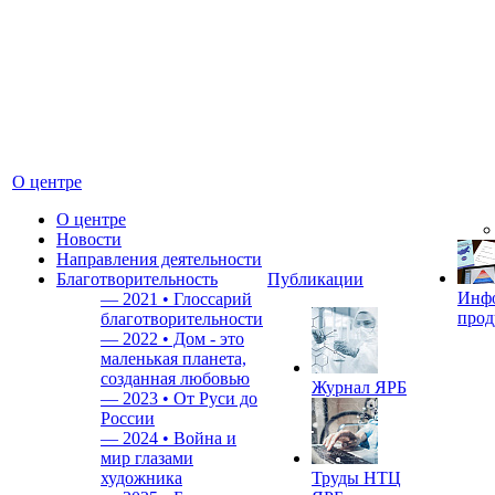
О центре
О центре
Новости
Направления деятельности
Благотворительность
Публикации
Инф
—
2021 • Глоссарий
прод
благотворительности
—
2022 • Дом - это
маленькая планета,
созданная любовью
Журнал ЯРБ
—
2023 • От Руси до
России
—
2024 • Война и
мир глазами
художника
Труды НТЦ