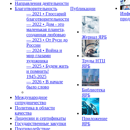
Направления деятельности
Благотворительность
Публикации
Инф
—
2021 • Глоссарий
прод
благотворительности
—
2022 • Дом - это
маленькая планета,
созданная любовью
Журнал ЯРБ
—
2023 • От Руси до
России
—
2024 • Война и
мир глазами
художника
Труды НТЦ
—
2025 • Будем жить
ЯРБ
и помнить!
1945-2025
—
2026 • В начале
было слово
Библиотека
ЯРБ
Международное
сотрудничество
Политика в области
качества
Лицензии и сертификаты
Приложение
Государственные закупки
ЯРБ
Противодействие