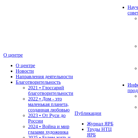
Науч
сове
О центре
О центре
Новости
Направления деятельности
Благотворительность
Инф
2021 • Глоссарий
прод
благотворительности
2022 • Дом - это
маленькая планета,
созданная любовью
Публикации
2023 • От Руси до
России
Журнал ЯРБ
2024 • Война и мир
Труды НТЦ
глазами художника
ЯРБ
2025 • Будем жить и