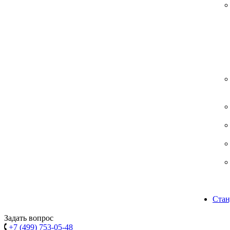
Стан
Задать вопрос
+7 (499) 753-05-48