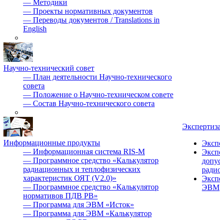
—
Методики
—
Проекты нормативных документов
—
Переводы документов / Translations in
English
Научно-технический совет
—
План деятельности Научно-технического
совета
—
Положение о Научно-техническом совете
—
Состав Научно-технического совета
Экспертиз
Информационные продукты
Эксп
—
Информационная система RIS-M
Эксп
—
Программное средство «Калькулятор
допу
радиационных и теплофизических
ради
характеристик ОЯТ (V2.0)»
Эксп
—
Программное средство «Калькулятор
ЭВМ
нормативов ПДВ РВ»
—
Программа для ЭВМ «Исток»
—
Программа для ЭВМ «Калькулятор