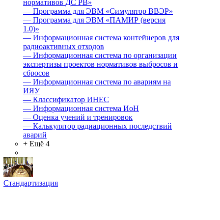
нормативов ДС РВ»
—
Программа для ЭВМ «Симулятор ВВЭР»
—
Программа для ЭВМ «ПАМИР (версия
1.0)»
—
Информационная система контейнеров для
радиоактивных отходов
—
Информационная система по организации
экспертизы проектов нормативов выбросов и
сбросов
—
Информационная система по авариям на
ИЯУ
—
Классификатор ИНЕС
—
Информационная система ИоН
—
Оценка учений и тренировок
—
Калькулятор радиационных последствий
аварий
+ Ещё 4
Стандартизация