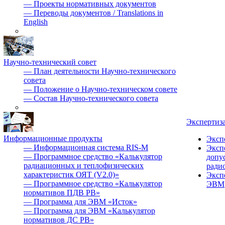
—
Проекты нормативных документов
—
Переводы документов / Translations in
English
Научно-технический совет
—
План деятельности Научно-технического
совета
—
Положение о Научно-техническом совете
—
Состав Научно-технического совета
Экспертиз
Информационные продукты
Эксп
—
Информационная система RIS-M
Эксп
—
Программное средство «Калькулятор
допу
радиационных и теплофизических
ради
характеристик ОЯТ (V2.0)»
Эксп
—
Программное средство «Калькулятор
ЭВМ
нормативов ПДВ РВ»
—
Программа для ЭВМ «Исток»
—
Программа для ЭВМ «Калькулятор
нормативов ДС РВ»