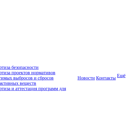
ртиза безопасности
ртиза проектов нормативов
Ещё
тимых выбросов и сбросов
Новости
Контакты
активных веществ
ртиза и аттестация программ для