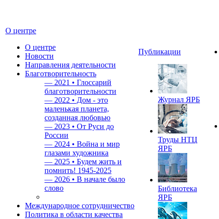
О центре
О центре
Публикации
Новости
Направления деятельности
Благотворительность
—
2021 • Глоссарий
благотворительности
Журнал ЯРБ
—
2022 • Дом - это
маленькая планета,
созданная любовью
—
2023 • От Руси до
России
Труды НТЦ
—
2024 • Война и мир
ЯРБ
глазами художника
—
2025 • Будем жить и
помнить!
1945-2025
—
2026 • В начале было
слово
Библиотека
ЯРБ
Международное сотрудничество
Политика в области качества