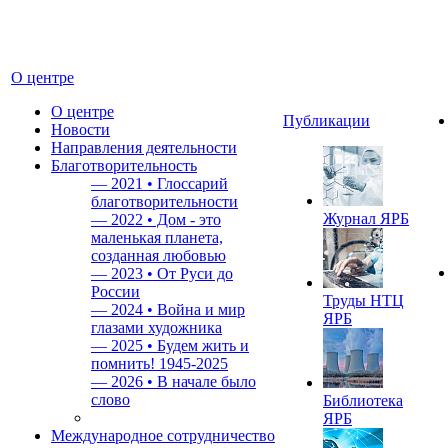
О центре
О центре
Публикации
Новости
Направления деятельности
Благотворительность
—
2021 • Глоссарий
благотворительности
Журнал ЯРБ
—
2022 • Дом - это
маленькая планета,
созданная любовью
—
2023 • От Руси до
России
Труды НТЦ
—
2024 • Война и мир
ЯРБ
глазами художника
—
2025 • Будем жить и
помнить!
1945-2025
—
2026 • В начале было
слово
Библиотека
ЯРБ
Международное сотрудничество