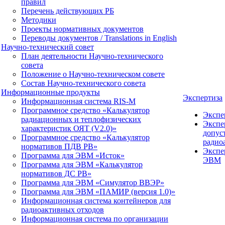
правил
Перечень действующих РБ
Методики
Проекты нормативных документов
Переводы документов / Translations in English
Научно-технический совет
План деятельности Научно-технического
совета
Положение о Научно-техническом совете
Состав Научно-технического совета
Информационные продукты
Экспертиза
Информационная система RIS-M
Программное средство «Калькулятор
Экспе
радиационных и теплофизических
Экспе
характеристик ОЯТ (V2.0)»
допус
Программное средство «Калькулятор
радио
нормативов ПДВ РВ»
Экспе
Программа для ЭВМ «Исток»
ЭВМ
Программа для ЭВМ «Калькулятор
нормативов ДС РВ»
Программа для ЭВМ «Симулятор ВВЭР»
Программа для ЭВМ «ПАМИР (версия 1.0)»
Информационная система контейнеров для
радиоактивных отходов
Информационная система по организации