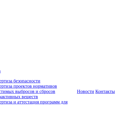
а
ертиза безопасности
ертиза проектов нормативов
стимых выбросов и сбросов
Новости
Контакты
оактивных веществ
ертиза и аттестация программ для