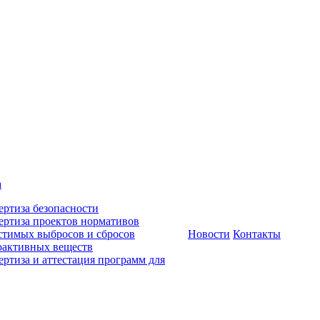
а
ертиза безопасности
ертиза проектов нормативов
стимых выбросов и сбросов
Новости
Контакты
оактивных веществ
ертиза и аттестация программ для