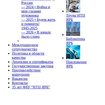
России
—
2024 • Война и
мир глазами
художника
Труды НТЦ
—
2025 • Будем жить
ЯРБ
и помнить!
1945-2025
—
2026 • В начале
было слово
Библиотека
ЯРБ
Международное
сотрудничество
Политика в области
качества
Лицензии и сертификаты
Приложение
Государственные закупки
ЯРБ
Противодействие
коррупции
Вакансии
Контакты
35 лет ФБУ "НТЦ ЯРБ"