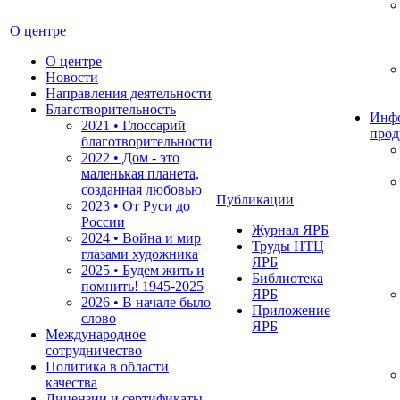
О центре
О центре
Новости
Направления деятельности
Благотворительность
Инф
2021 • Глоссарий
прод
благотворительности
2022 • Дом - это
маленькая планета,
созданная любовью
Публикации
2023 • От Руси до
России
Журнал ЯРБ
2024 • Война и мир
Труды НТЦ
глазами художника
ЯРБ
2025 • Будем жить и
Библиотека
помнить!
1945-2025
ЯРБ
2026 • В начале было
Приложение
слово
ЯРБ
Международное
сотрудничество
Политика в области
качества
Лицензии и сертификаты