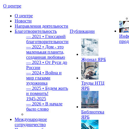
О центре
О центре
Новости
Направления деятельности
Благотворительность
Публикации
Инф
—
2021 • Глоссарий
прод
благотворительности
—
2022 • Дом - это
маленькая планета,
созданная любовью
Журнал ЯРБ
—
2023 • От Руси до
России
—
2024 • Война и
мир глазами
художника
Труды НТЦ
—
2025 • Будем жить
ЯРБ
и помнить!
1945-2025
—
2026 • В начале
было слово
Библиотека
ЯРБ
Международное
сотрудничество