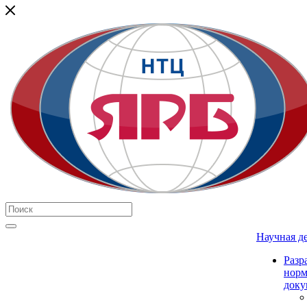
Научная д
Разр
нор
доку