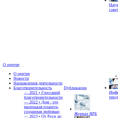
Науч
сове
О центре
О центре
Новости
Направления деятельности
Благотворительность
Публикации
Инф
—
2021 • Глоссарий
прод
благотворительности
—
2022 • Дом - это
маленькая планета,
созданная любовью
Журнал ЯРБ
—
2023 • От Руси до