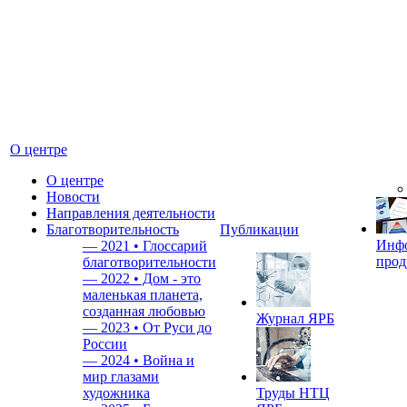
О центре
О центре
Новости
Направления деятельности
Благотворительность
Публикации
Инф
—
2021 • Глоссарий
прод
благотворительности
—
2022 • Дом - это
маленькая планета,
созданная любовью
Журнал ЯРБ
—
2023 • От Руси до
России
—
2024 • Война и
мир глазами
художника
Труды НТЦ