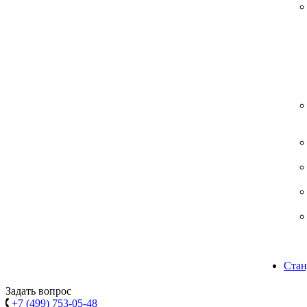
Стан
Задать вопрос
+7 (499) 753-05-48