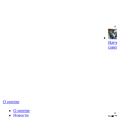
Науч
сове
О центре
О центре
Новости