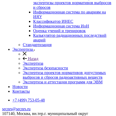
экспертизы проектов нормативов выбросов
и сбросов
Информационная система по авариям на
ИЯУ
Классификатор ИНЕС
Информационная система ИоН
Оценка учений и тренировок
Калькулятор радиационных последствий
аварий
Стандартизация
Экспертиза
Назад
Экспертиза
Экспертиза безопасности
Экспертиза проектов нормативов допустимых
выбросов и сбросов радиоактивных веществ
Экспертиза и аттестация программ для ЭВМ
Новости
Контакты
+7 (499) 753-05-48
secnrs@secnrs.ru
107140, Москва, вн.тер.г. муниципальный округ