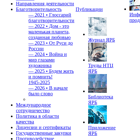
Направления деятельности
Благотворительность
Публикации
Инф
—
2021 • Глоссарий
прод
благотворительности
—
2022 • Дом - это
маленькая планета,
созданная любовью
Журнал ЯРБ
—
2023 • От Руси до
России
—
2024 • Война и
мир глазами
художника
Труды НТЦ
—
2025 • Будем жить
ЯРБ
и помнить!
1945-2025
—
2026 • В начале
было слово
Библиотека
ЯРБ
Международное
сотрудничество
Политика в области
качества
Лицензии и сертификаты
Приложение
Государственные закупки
ЯРБ
Противодействие