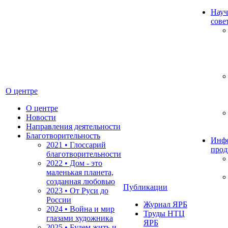
Науч
сове
О центре
О центре
Новости
Направления деятельности
Благотворительность
Инф
2021 • Глоссарий
прод
благотворительности
2022 • Дом - это
маленькая планета,
созданная любовью
Публикации
2023 • От Руси до
России
Журнал ЯРБ
2024 • Война и мир
Труды НТЦ
глазами художника
ЯРБ
2025 • Будем жить и