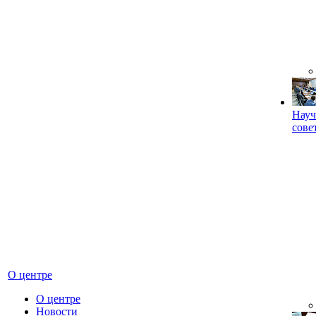
Науч
сове
О центре
О центре
Новости