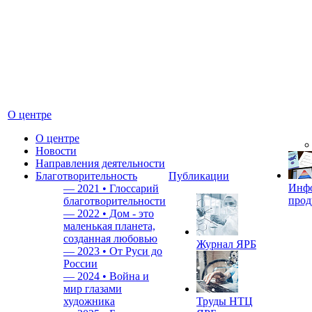
О центре
О центре
Новости
Направления деятельности
Благотворительность
Публикации
Инф
—
2021 • Глоссарий
прод
благотворительности
—
2022 • Дом - это
маленькая планета,
созданная любовью
Журнал ЯРБ
—
2023 • От Руси до
России
—
2024 • Война и
мир глазами
художника
Труды НТЦ