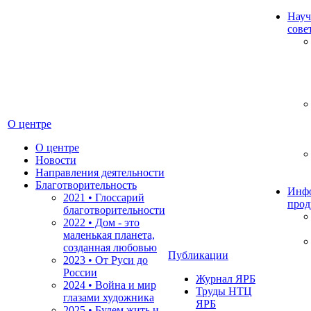
Науч
сове
О центре
О центре
Новости
Направления деятельности
Благотворительность
Инф
2021 • Глоссарий
прод
благотворительности
2022 • Дом - это
маленькая планета,
созданная любовью
Публикации
2023 • От Руси до
России
Журнал ЯРБ
2024 • Война и мир
Труды НТЦ
глазами художника
ЯРБ
2025 • Будем жить и