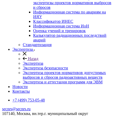
экспертизы проектов нормативов выбросов
и сбросов
Информационная система по авариям на
ИЯУ
Классификатор ИНЕС
Информационная система ИоН
Оценка учений и тренировок
Калькулятор радиационных последствий
аварий
Стандартизация
Экспертиза
Назад
Экспертиза
Экспертиза безопасности
Экспертиза проектов нормативов допустимых
выбросов и сбросов радиоактивных веществ
Экспертиза и аттестация программ для ЭВМ
Новости
Контакты
+7 (499) 753-05-48
secnrs@secnrs.ru
107140, Москва, вн.тер.г. муниципальный округ