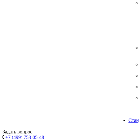
Стан
Задать вопрос
+7 (499) 753-05-48