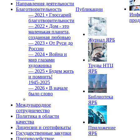
Направления деятельности
Благотворительность
Публикации
Инф
—
2021 • Глоссарий
прод
благотворительности
—
2022 • Дом - это
маленькая планета,
созданная любовью
Журнал ЯРБ
—
2023 • От Руси до
России
—
2024 • Война и
мир глазами
художника
Труды НТЦ
—
2025 • Будем жить
ЯРБ
и помнить!
1945-2025
—
2026 • В начале
было слово
Библиотека
ЯРБ
Международное
сотрудничество
Политика в области
качества
Лицензии и сертификаты
Приложение
Государственные закупки
ЯРБ
Противодействие