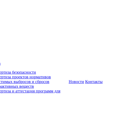
а
ертиза безопасности
ертиза проектов нормативов
стимых выбросов и сбросов
Новости
Контакты
оактивных веществ
ертиза и аттестация программ для