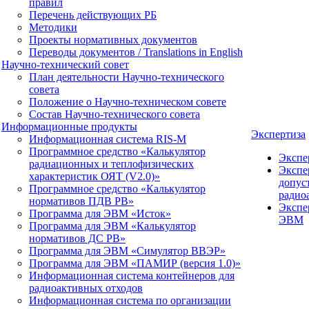
правил
Перечень действующих РБ
Методики
Проекты нормативных документов
Переводы документов / Translations in English
Научно-технический совет
План деятельности Научно-технического
совета
Положение о Научно-техническом совете
Состав Научно-технического совета
Информационные продукты
Экспертиза
Информационная система RIS-M
Программное средство «Калькулятор
Экспе
радиационных и теплофизических
Экспе
характеристик ОЯТ (V2.0)»
допус
Программное средство «Калькулятор
радио
нормативов ПДВ РВ»
Экспе
Программа для ЭВМ «Исток»
ЭВМ
Программа для ЭВМ «Калькулятор
нормативов ДС РВ»
Программа для ЭВМ «Симулятор ВВЭР»
Программа для ЭВМ «ПАМИР (версия 1.0)»
Информационная система контейнеров для
радиоактивных отходов
Информационная система по организации