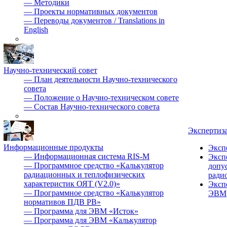
—
Методики
—
Проекты нормативных документов
—
Переводы документов / Translations in
English
Научно-технический совет
—
План деятельности Научно-технического
совета
—
Положение о Научно-техническом совете
—
Состав Научно-технического совета
Экспертиз
Информационные продукты
Эксп
—
Информационная система RIS-M
Эксп
—
Программное средство «Калькулятор
допу
радиационных и теплофизических
ради
характеристик ОЯТ (V2.0)»
Эксп
—
Программное средство «Калькулятор
ЭВМ
нормативов ПДВ РВ»
—
Программа для ЭВМ «Исток»
—
Программа для ЭВМ «Калькулятор