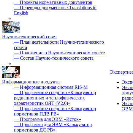
—
Проекты нормативных документов
—
Переводы документов / Translations in
English
Научно-технический совет
—
План деятельности Научно-технического
совета
—
Положение о Научно-техническом совете
—
Состав Научно-технического совета
Экспертиз
Информационные продукты
Эксп
—
Информационная система RIS-M
Эксп
—
Программное средство «Калькулятор
допу
радиационных и теплофизических
ради
характеристик ОЯТ (V2.0)»
Эксп
—
Программное средство «Калькулятор
ЭВМ
нормативов ПДВ РВ»
—
Программа для ЭВМ «Исток»
—
Программа для ЭВМ «Калькулятор
нормативов ДС РВ»