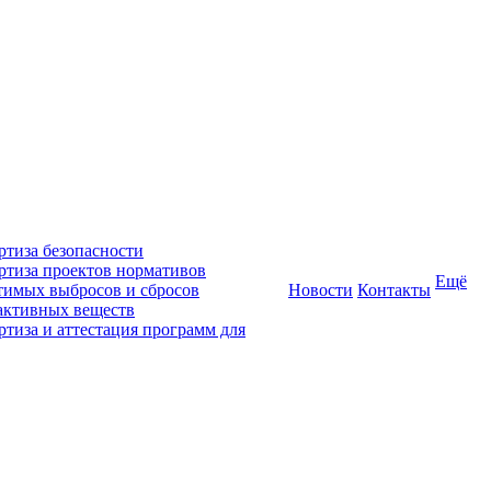
ртиза безопасности
ртиза проектов нормативов
Ещё
тимых выбросов и сбросов
Новости
Контакты
активных веществ
ртиза и аттестация программ для