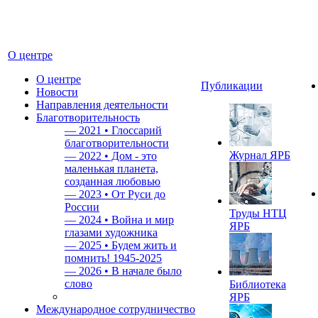
О центре
О центре
Публикации
Новости
Направления деятельности
Благотворительность
—
2021 • Глоссарий
благотворительности
Журнал ЯРБ
—
2022 • Дом - это
маленькая планета,
созданная любовью
—
2023 • От Руси до
России
Труды НТЦ
—
2024 • Война и мир
ЯРБ
глазами художника
—
2025 • Будем жить и
помнить!
1945-2025
—
2026 • В начале было
слово
Библиотека
ЯРБ
Международное сотрудничество