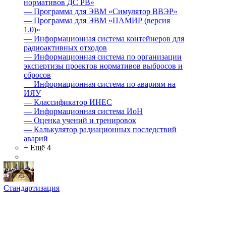
нормативов ДС РВ»
—
Программа для ЭВМ «Симулятор ВВЭР»
—
Программа для ЭВМ «ПАМИР (версия
1.0)»
—
Информационная система контейнеров для
радиоактивных отходов
—
Информационная система по организации
экспертизы проектов нормативов выбросов и
сбросов
—
Информационная система по авариям на
ИЯУ
—
Классификатор ИНЕС
—
Информационная система ИоН
—
Оценка учений и тренировок
—
Калькулятор радиационных последствий
аварий
+ Ещё 4
Стандартизация