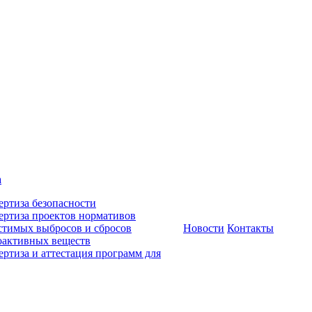
а
ертиза безопасности
ертиза проектов нормативов
стимых выбросов и сбросов
Новости
Контакты
оактивных веществ
ертиза и аттестация программ для