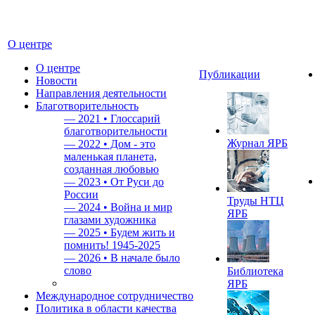
О центре
О центре
Публикации
Новости
Направления деятельности
Благотворительность
—
2021 • Глоссарий
благотворительности
Журнал ЯРБ
—
2022 • Дом - это
маленькая планета,
созданная любовью
—
2023 • От Руси до
России
Труды НТЦ
—
2024 • Война и мир
ЯРБ
глазами художника
—
2025 • Будем жить и
помнить!
1945-2025
—
2026 • В начале было
слово
Библиотека
ЯРБ
Международное сотрудничество
Политика в области качества