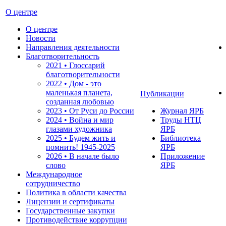
О центре
О центре
Новости
Направления деятельности
Благотворительность
2021 • Глоссарий
благотворительности
2022 • Дом - это
маленькая планета,
Публикации
созданная любовью
2023 • От Руси до России
Журнал ЯРБ
2024 • Война и мир
Труды НТЦ
глазами художника
ЯРБ
2025 • Будем жить и
Библиотека
помнить!
1945-2025
ЯРБ
2026 • В начале было
Приложение
слово
ЯРБ
Международное
сотрудничество
Политика в области качества
Лицензии и сертификаты
Государственные закупки
Противодействие коррупции