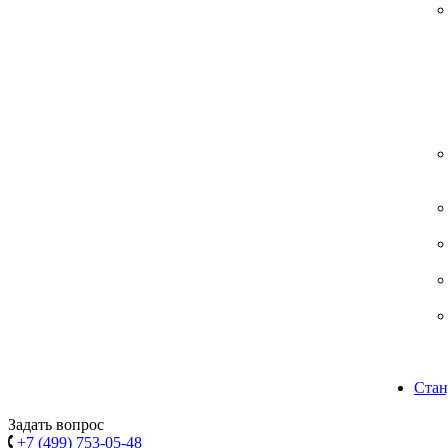
Стан
Задать вопрос
+7 (499) 753-05-48