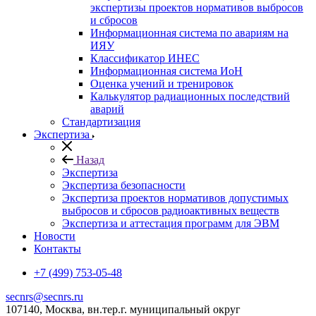
экспертизы проектов нормативов выбросов
и сбросов
Информационная система по авариям на
ИЯУ
Классификатор ИНЕС
Информационная система ИоН
Оценка учений и тренировок
Калькулятор радиационных последствий
аварий
Стандартизация
Экспертиза
Назад
Экспертиза
Экспертиза безопасности
Экспертиза проектов нормативов допустимых
выбросов и сбросов радиоактивных веществ
Экспертиза и аттестация программ для ЭВМ
Новости
Контакты
+7 (499) 753-05-48
secnrs@secnrs.ru
107140, Москва, вн.тер.г. муниципальный округ