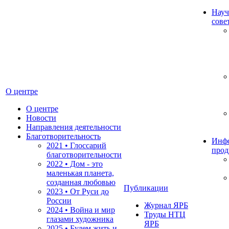
Науч
сове
О центре
О центре
Новости
Направления деятельности
Благотворительность
Инф
2021 • Глоссарий
прод
благотворительности
2022 • Дом - это
маленькая планета,
созданная любовью
Публикации
2023 • От Руси до
России
Журнал ЯРБ
2024 • Война и мир
Труды НТЦ
глазами художника
ЯРБ
2025 • Будем жить и