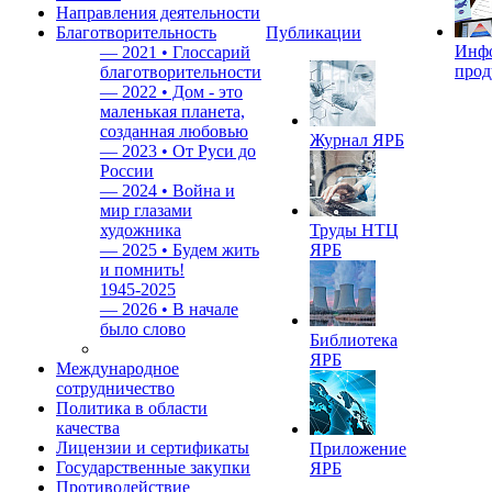
Направления деятельности
Благотворительность
Публикации
Инф
—
2021 • Глоссарий
прод
благотворительности
—
2022 • Дом - это
маленькая планета,
созданная любовью
Журнал ЯРБ
—
2023 • От Руси до
России
—
2024 • Война и
мир глазами
художника
Труды НТЦ
—
2025 • Будем жить
ЯРБ
и помнить!
1945-2025
—
2026 • В начале
было слово
Библиотека
ЯРБ
Международное
сотрудничество
Политика в области
качества
Лицензии и сертификаты
Приложение
Государственные закупки
ЯРБ
Противодействие