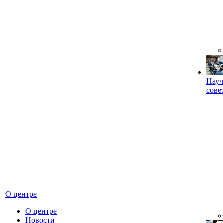
Науч
сове
О центре
О центре
Новости