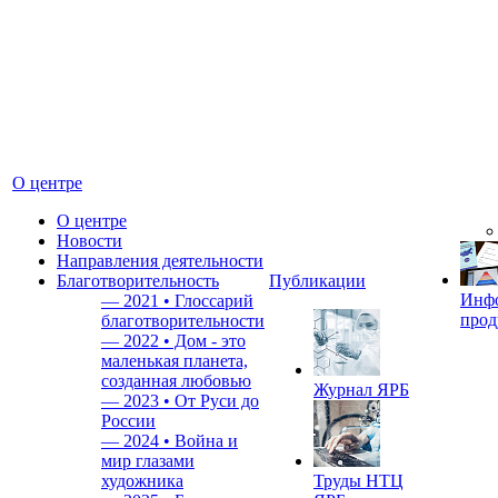
О центре
О центре
Новости
Направления деятельности
Благотворительность
Публикации
Инф
—
2021 • Глоссарий
прод
благотворительности
—
2022 • Дом - это
маленькая планета,
созданная любовью
Журнал ЯРБ
—
2023 • От Руси до
России
—
2024 • Война и
мир глазами
художника
Труды НТЦ