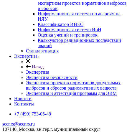
экспертизы проектов нормативов выбросов
и сбросов
Информационная система по авариям на
ИЯУ
Классификатор ИНЕС
Информационная система ИоН
Оценка учений и тренировок
Калькулятор радиационных последствий
аварий
Стандартизация
Экспертиза
Назад
Экспертиза
Экспертиза безопасности
Экспертиза проектов нормативов допустимых
выбросов и сбросов радиоактивных веществ
Экспертиза и аттестация программ для ЭВМ
Новости
Контакты
+7 (499) 753-05-48
secnrs@secnrs.ru
107140, Москва, вн.тер.г. муниципальный округ