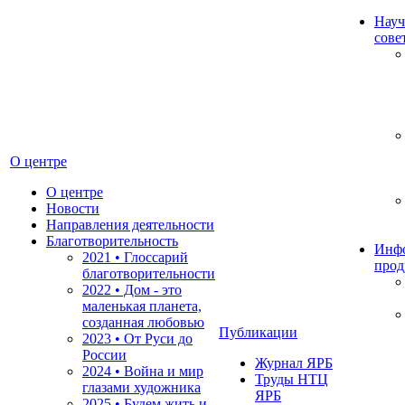
Науч
сове
О центре
О центре
Новости
Направления деятельности
Благотворительность
Инф
2021 • Глоссарий
прод
благотворительности
2022 • Дом - это
маленькая планета,
созданная любовью
Публикации
2023 • От Руси до
России
Журнал ЯРБ
2024 • Война и мир
Труды НТЦ
глазами художника
ЯРБ
2025 • Будем жить и