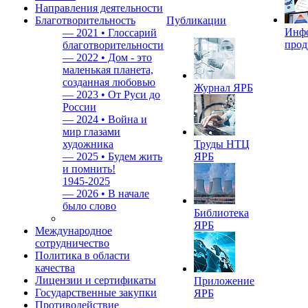
Направления деятельности
Благотворительность
Публикации
Инф
—
2021 • Глоссарий
прод
благотворительности
—
2022 • Дом - это
маленькая планета,
созданная любовью
Журнал ЯРБ
—
2023 • От Руси до
России
—
2024 • Война и
мир глазами
художника
Труды НТЦ
—
2025 • Будем жить
ЯРБ
и помнить!
1945-2025
—
2026 • В начале
было слово
Библиотека
ЯРБ
Международное
сотрудничество
Политика в области
качества
Лицензии и сертификаты
Приложение
Государственные закупки
ЯРБ
Противодействие