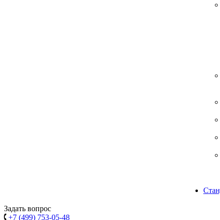
Стан
Задать вопрос
+7 (499) 753-05-48