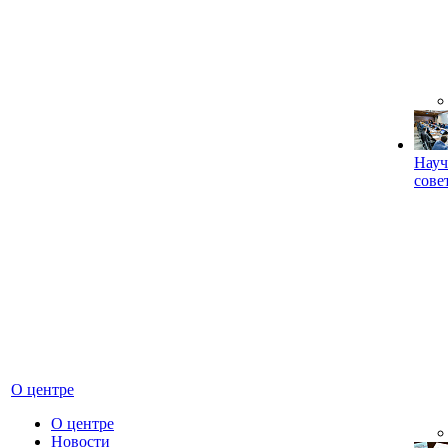
Науч
сове
О центре
О центре
Новости