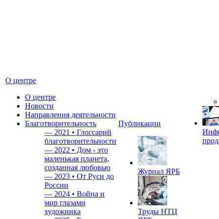
О центре
О центре
Новости
Направления деятельности
Благотворительность
Публикации
Инф
—
2021 • Глоссарий
прод
благотворительности
—
2022 • Дом - это
маленькая планета,
созданная любовью
Журнал ЯРБ
—
2023 • От Руси до
России
—
2024 • Война и
мир глазами
художника
Труды НТЦ