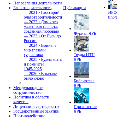
Направления деятельности
Благотворительность
Публикации
Инф
—
2021 • Глоссарий
прод
благотворительности
—
2022 • Дом - это
маленькая планета,
созданная любовью
Журнал ЯРБ
—
2023 • От Руси до
России
—
2024 • Война и
мир глазами
художника
Труды НТЦ
—
2025 • Будем жить
ЯРБ
и помнить!
1945-2025
—
2026 • В начале
было слово
Библиотека
ЯРБ
Международное
сотрудничество
Политика в области
качества
Лицензии и сертификаты
Приложение
Государственные закупки
ЯРБ
Противодействие