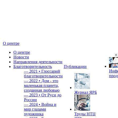
О центре
О центре
Новости
Направления деятельности
Благотворительность
Публикации
Инф
—
2021 • Глоссарий
прод
благотворительности
—
2022 • Дом - это
маленькая планета,
созданная любовью
Журнал ЯРБ
—
2023 • От Руси до
России
—
2024 • Война и
мир глазами
художника
Труды НТЦ