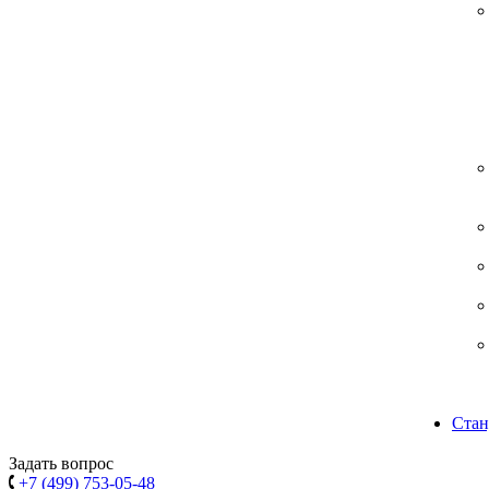
Стан
Задать вопрос
+7 (499) 753-05-48