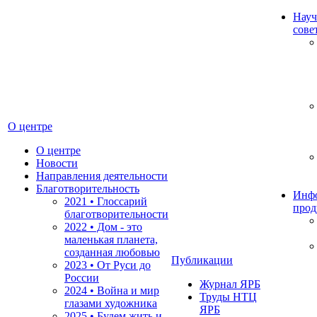
Науч
сове
О центре
О центре
Новости
Направления деятельности
Благотворительность
Инф
2021 • Глоссарий
прод
благотворительности
2022 • Дом - это
маленькая планета,
созданная любовью
Публикации
2023 • От Руси до
России
Журнал ЯРБ
2024 • Война и мир
Труды НТЦ
глазами художника
ЯРБ
2025 • Будем жить и