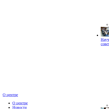
Науч
сове
О центре
О центре
Новости