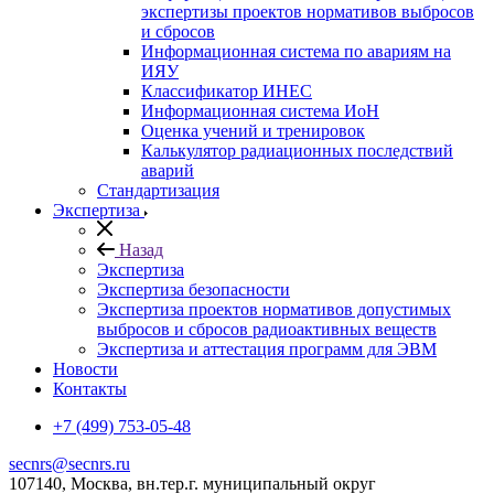
экспертизы проектов нормативов выбросов
и сбросов
Информационная система по авариям на
ИЯУ
Классификатор ИНЕС
Информационная система ИоН
Оценка учений и тренировок
Калькулятор радиационных последствий
аварий
Стандартизация
Экспертиза
Назад
Экспертиза
Экспертиза безопасности
Экспертиза проектов нормативов допустимых
выбросов и сбросов радиоактивных веществ
Экспертиза и аттестация программ для ЭВМ
Новости
Контакты
+7 (499) 753-05-48
secnrs@secnrs.ru
107140, Москва, вн.тер.г. муниципальный округ