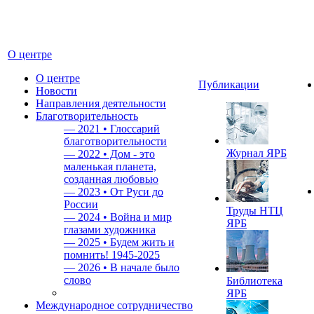
О центре
О центре
Публикации
Новости
Направления деятельности
Благотворительность
—
2021 • Глоссарий
благотворительности
Журнал ЯРБ
—
2022 • Дом - это
маленькая планета,
созданная любовью
—
2023 • От Руси до
России
Труды НТЦ
—
2024 • Война и мир
ЯРБ
глазами художника
—
2025 • Будем жить и
помнить!
1945-2025
—
2026 • В начале было
слово
Библиотека
ЯРБ
Международное сотрудничество