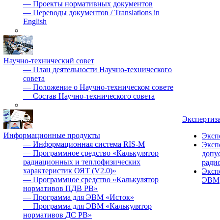
—
Проекты нормативных документов
—
Переводы документов / Translations in
English
Научно-технический совет
—
План деятельности Научно-технического
совета
—
Положение о Научно-техническом совете
—
Состав Научно-технического совета
Экспертиз
Информационные продукты
Эксп
—
Информационная система RIS-M
Эксп
—
Программное средство «Калькулятор
допу
радиационных и теплофизических
ради
характеристик ОЯТ (V2.0)»
Эксп
—
Программное средство «Калькулятор
ЭВМ
нормативов ПДВ РВ»
—
Программа для ЭВМ «Исток»
—
Программа для ЭВМ «Калькулятор
нормативов ДС РВ»