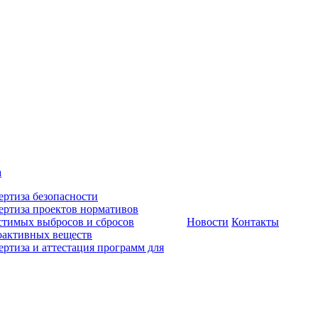
а
ертиза безопасности
ертиза проектов нормативов
стимых выбросов и сбросов
Новости
Контакты
оактивных веществ
ертиза и аттестация программ для