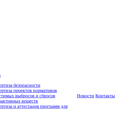
а
ертиза безопасности
ертиза проектов нормативов
стимых выбросов и сбросов
Новости
Контакты
оактивных веществ
ертиза и аттестация программ для