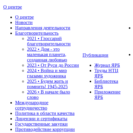
О центре
О центре
Новости
Направления деятельности
Благотворительность
2021 • Глоссарий
благотворительности
2022 • Дом - это
маленькая планета,
Публикации
созданная любовью
2023 • От Руси до России
Журнал ЯРБ
2024 • Война и мир
Труды НТЦ
глазами художника
ЯРБ
2025 • Будем жить и
Библиотека
помнить!
1945-2025
ЯРБ
2026 • В начале было
Приложение
слово
ЯРБ
Международное
сотрудничество
Политика в области качества
Лицензии и сертификаты
Государственные закупки
Противодействие коррупции