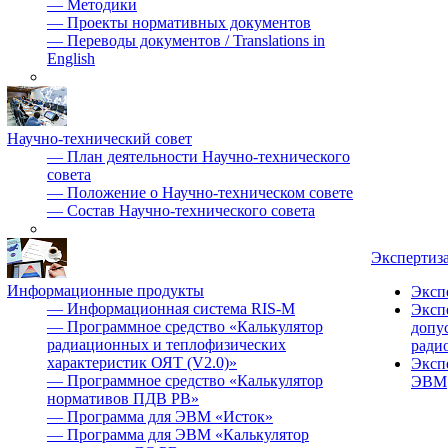
—
Методики
—
Проекты нормативных документов
—
Переводы документов / Translations in
English
Научно-технический совет
—
План деятельности Научно-технического
совета
—
Положение о Научно-техническом совете
—
Состав Научно-технического совета
Экспертиз
Информационные продукты
Эксп
—
Информационная система RIS-M
Эксп
—
Программное средство «Калькулятор
допу
радиационных и теплофизических
ради
характеристик ОЯТ (V2.0)»
Эксп
—
Программное средство «Калькулятор
ЭВМ
нормативов ПДВ РВ»
—
Программа для ЭВМ «Исток»
—
Программа для ЭВМ «Калькулятор