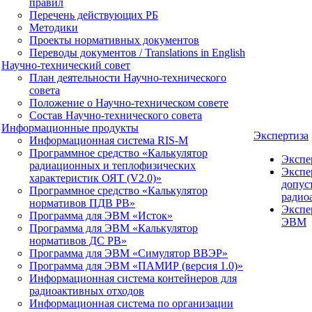
правил
Перечень действующих РБ
Методики
Проекты нормативных документов
Переводы документов / Translations in English
Научно-технический совет
План деятельности Научно-технического
совета
Положение о Научно-техническом совете
Состав Научно-технического совета
Информационные продукты
Экспертиза
Информационная система RIS-M
Программное средство «Калькулятор
Экспе
радиационных и теплофизических
Экспе
характеристик ОЯТ (V2.0)»
допус
Программное средство «Калькулятор
радио
нормативов ПДВ РВ»
Экспе
Программа для ЭВМ «Исток»
ЭВМ
Программа для ЭВМ «Калькулятор
нормативов ДС РВ»
Программа для ЭВМ «Симулятор ВВЭР»
Программа для ЭВМ «ПАМИР (версия 1.0)»
Информационная система контейнеров для
радиоактивных отходов
Информационная система по организации