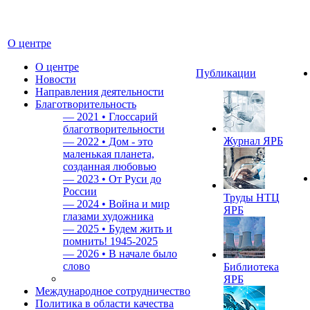
О центре
О центре
Публикации
Новости
Направления деятельности
Благотворительность
—
2021 • Глоссарий
благотворительности
Журнал ЯРБ
—
2022 • Дом - это
маленькая планета,
созданная любовью
—
2023 • От Руси до
России
Труды НТЦ
—
2024 • Война и мир
ЯРБ
глазами художника
—
2025 • Будем жить и
помнить!
1945-2025
—
2026 • В начале было
слово
Библиотека
ЯРБ
Международное сотрудничество
Политика в области качества