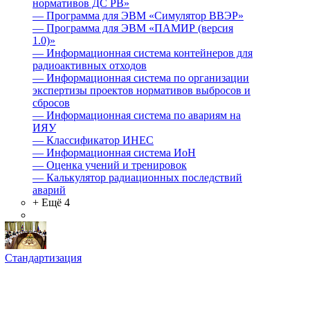
нормативов ДС РВ»
—
Программа для ЭВМ «Симулятор ВВЭР»
—
Программа для ЭВМ «ПАМИР (версия
1.0)»
—
Информационная система контейнеров для
радиоактивных отходов
—
Информационная система по организации
экспертизы проектов нормативов выбросов и
сбросов
—
Информационная система по авариям на
ИЯУ
—
Классификатор ИНЕС
—
Информационная система ИоН
—
Оценка учений и тренировок
—
Калькулятор радиационных последствий
аварий
+ Ещё 4
Стандартизация