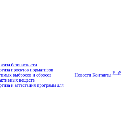
ртиза безопасности
ртиза проектов нормативов
Ещё
тимых выбросов и сбросов
Новости
Контакты
активных веществ
ртиза и аттестация программ для