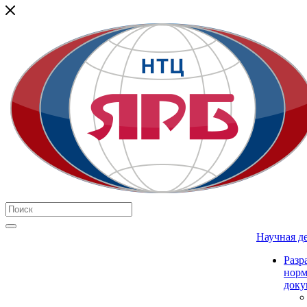
Научная д
Разр
нор
доку