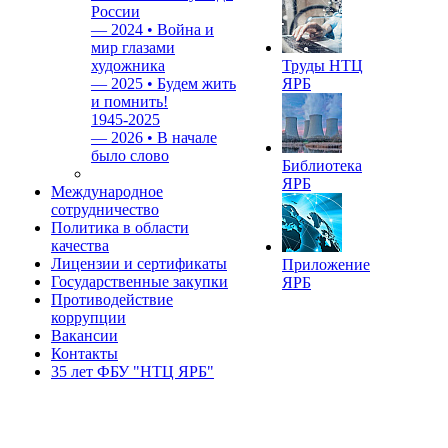
России
—
2024 • Война и
мир глазами
художника
Труды НТЦ
—
2025 • Будем жить
ЯРБ
и помнить!
1945-2025
—
2026 • В начале
было слово
Библиотека
ЯРБ
Международное
сотрудничество
Политика в области
качества
Лицензии и сертификаты
Приложение
Государственные закупки
ЯРБ
Противодействие
коррупции
Вакансии
Контакты
35 лет ФБУ "НТЦ ЯРБ"