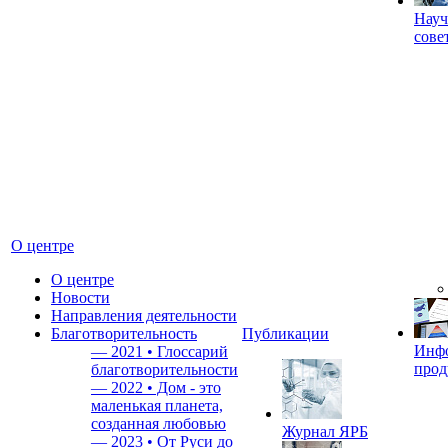
Науч
сове
О центре
О центре
Новости
Направления деятельности
Благотворительность
Публикации
Инф
—
2021 • Глоссарий
прод
благотворительности
—
2022 • Дом - это
маленькая планета,
созданная любовью
Журнал ЯРБ
—
2023 • От Руси до