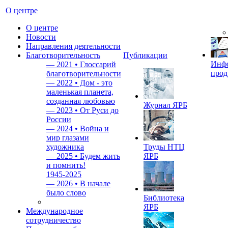
О центре
О центре
Новости
Направления деятельности
Благотворительность
Публикации
Инф
—
2021 • Глоссарий
прод
благотворительности
—
2022 • Дом - это
маленькая планета,
созданная любовью
Журнал ЯРБ
—
2023 • От Руси до
России
—
2024 • Война и
мир глазами
художника
Труды НТЦ
—
2025 • Будем жить
ЯРБ
и помнить!
1945-2025
—
2026 • В начале
было слово
Библиотека
ЯРБ
Международное
сотрудничество