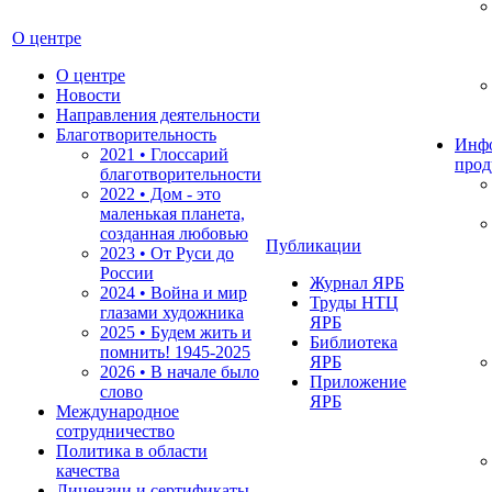
О центре
О центре
Новости
Направления деятельности
Благотворительность
Инф
2021 • Глоссарий
прод
благотворительности
2022 • Дом - это
маленькая планета,
созданная любовью
Публикации
2023 • От Руси до
России
Журнал ЯРБ
2024 • Война и мир
Труды НТЦ
глазами художника
ЯРБ
2025 • Будем жить и
Библиотека
помнить!
1945-2025
ЯРБ
2026 • В начале было
Приложение
слово
ЯРБ
Международное
сотрудничество
Политика в области
качества
Лицензии и сертификаты