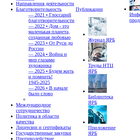
Направления деятельности
Благотворительность
Публикации
Инф
—
2021 • Глоссарий
прод
благотворительности
—
2022 • Дом - это
маленькая планета,
созданная любовью
Журнал ЯРБ
—
2023 • От Руси до
России
—
2024 • Война и
мир глазами
художника
Труды НТЦ
—
2025 • Будем жить
ЯРБ
и помнить!
1945-2025
—
2026 • В начале
было слово
Библиотека
ЯРБ
Международное
сотрудничество
Политика в области
качества
Лицензии и сертификаты
Приложение
Государственные закупки
ЯРБ
Противодействие