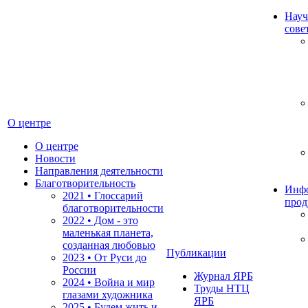
Науч
сове
О центре
О центре
Новости
Направления деятельности
Благотворительность
Инф
2021 • Глоссарий
прод
благотворительности
2022 • Дом - это
маленькая планета,
созданная любовью
Публикации
2023 • От Руси до
России
Журнал ЯРБ
2024 • Война и мир
Труды НТЦ
глазами художника
ЯРБ
2025 • Будем жить и