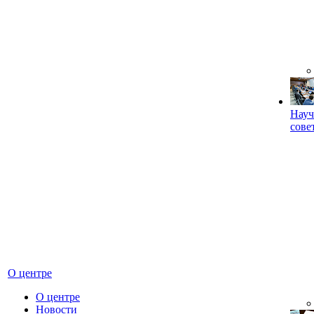
Науч
сове
О центре
О центре
Новости