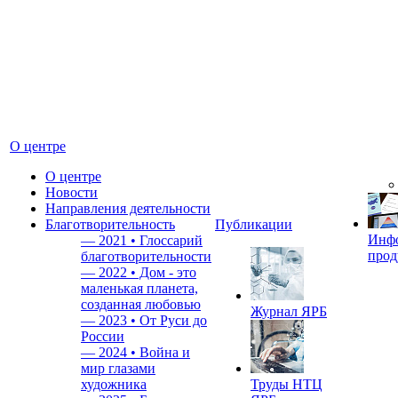
О центре
О центре
Новости
Направления деятельности
Благотворительность
Публикации
Инф
—
2021 • Глоссарий
прод
благотворительности
—
2022 • Дом - это
маленькая планета,
созданная любовью
Журнал ЯРБ
—
2023 • От Руси до
России
—
2024 • Война и
мир глазами
художника
Труды НТЦ