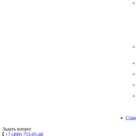
Стан
Задать вопрос
+7 (499) 753-05-48