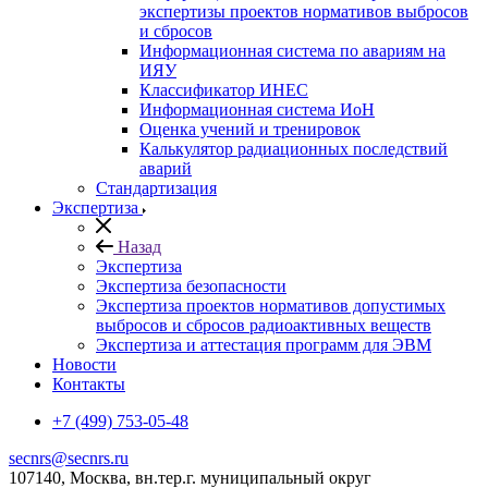
экспертизы проектов нормативов выбросов
и сбросов
Информационная система по авариям на
ИЯУ
Классификатор ИНЕС
Информационная система ИоН
Оценка учений и тренировок
Калькулятор радиационных последствий
аварий
Стандартизация
Экспертиза
Назад
Экспертиза
Экспертиза безопасности
Экспертиза проектов нормативов допустимых
выбросов и сбросов радиоактивных веществ
Экспертиза и аттестация программ для ЭВМ
Новости
Контакты
+7 (499) 753-05-48
secnrs@secnrs.ru
107140, Москва, вн.тер.г. муниципальный округ