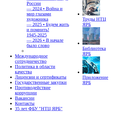
России
—
2024 • Война и
мир глазами
художника
Труды НТЦ
—
2025 • Будем жить
ЯРБ
и помнить!
1945-2025
—
2026 • В начале
было слово
Библиотека
ЯРБ
Международное
сотрудничество
Политика в области
качества
Лицензии и сертификаты
Приложение
Государственные закупки
ЯРБ
Противодействие
коррупции
Вакансии
Контакты
35 лет ФБУ "НТЦ ЯРБ"