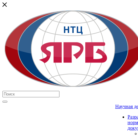
Научная д
Разр
нор
доку