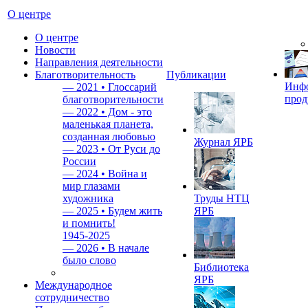
О центре
О центре
Новости
Направления деятельности
Благотворительность
Публикации
Инф
—
2021 • Глоссарий
прод
благотворительности
—
2022 • Дом - это
маленькая планета,
созданная любовью
Журнал ЯРБ
—
2023 • От Руси до
России
—
2024 • Война и
мир глазами
художника
Труды НТЦ
—
2025 • Будем жить
ЯРБ
и помнить!
1945-2025
—
2026 • В начале
было слово
Библиотека
ЯРБ
Международное
сотрудничество