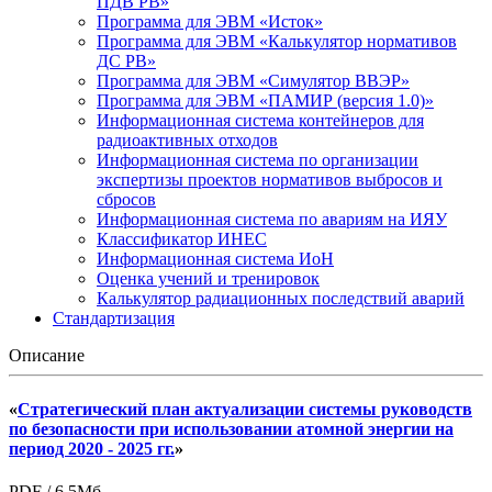
ПДВ РВ»
Программа для ЭВМ «Исток»
Программа для ЭВМ «Калькулятор нормативов
ДС РВ»
Программа для ЭВМ «Симулятор ВВЭР»
Программа для ЭВМ «ПАМИР (версия 1.0)»
Информационная система контейнеров для
радиоактивных отходов
Информационная система по организации
экспертизы проектов нормативов выбросов и
сбросов
Информационная система по авариям на ИЯУ
Классификатор ИНЕС
Информационная система ИоН
Оценка учений и тренировок
Калькулятор радиационных последствий аварий
Стандартизация
Описание
«
Стратегический план актуализации системы руководств
по безопасности при использовании атомной энергии на
период 2020 - 2025 гг.
»
PDF / 6.5Мб