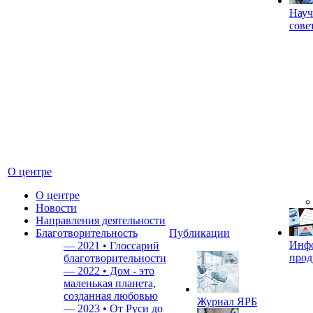
Науч
сове
О центре
О центре
Новости
Направления деятельности
Благотворительность
Публикации
Инф
—
2021 • Глоссарий
прод
благотворительности
—
2022 • Дом - это
маленькая планета,
созданная любовью
Журнал ЯРБ
—
2023 • От Руси до