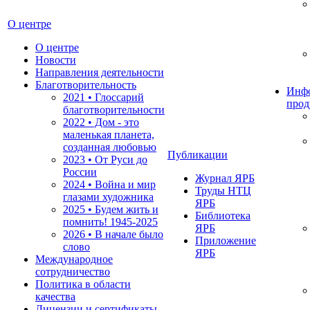
О центре
О центре
Новости
Направления деятельности
Благотворительность
Инф
2021 • Глоссарий
прод
благотворительности
2022 • Дом - это
маленькая планета,
созданная любовью
Публикации
2023 • От Руси до
России
Журнал ЯРБ
2024 • Война и мир
Труды НТЦ
глазами художника
ЯРБ
2025 • Будем жить и
Библиотека
помнить!
1945-2025
ЯРБ
2026 • В начале было
Приложение
слово
ЯРБ
Международное
сотрудничество
Политика в области
качества
Лицензии и сертификаты