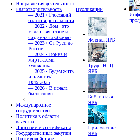
Направления деятельности
Благотворительность
Публикации
Инф
—
2021 • Глоссарий
прод
благотворительности
—
2022 • Дом - это
маленькая планета,
созданная любовью
Журнал ЯРБ
—
2023 • От Руси до
России
—
2024 • Война и
мир глазами
художника
Труды НТЦ
—
2025 • Будем жить
ЯРБ
и помнить!
1945-2025
—
2026 • В начале
было слово
Библиотека
ЯРБ
Международное
сотрудничество
Политика в области
качества
Лицензии и сертификаты
Приложение
Государственные закупки
ЯРБ
Противодействие