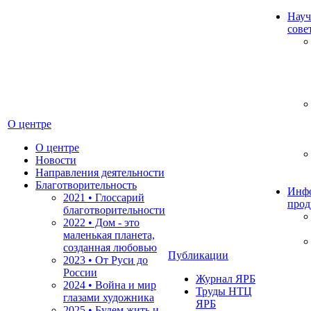
Науч
сове
О центре
О центре
Новости
Направления деятельности
Благотворительность
Инф
2021 • Глоссарий
прод
благотворительности
2022 • Дом - это
маленькая планета,
созданная любовью
Публикации
2023 • От Руси до
России
Журнал ЯРБ
2024 • Война и мир
Труды НТЦ
глазами художника
ЯРБ
2025 • Будем жить и