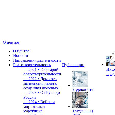
О центре
О центре
Новости
Направления деятельности
Благотворительность
Публикации
Инф
—
2021 • Глоссарий
прод
благотворительности
—
2022 • Дом - это
маленькая планета,
созданная любовью
Журнал ЯРБ
—
2023 • От Руси до
России
—
2024 • Война и
мир глазами
художника
Труды НТЦ