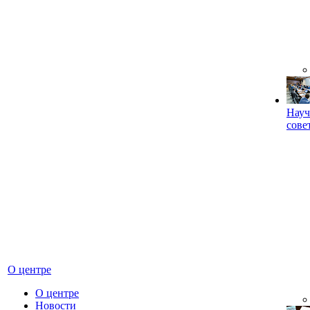
Науч
сове
О центре
О центре
Новости