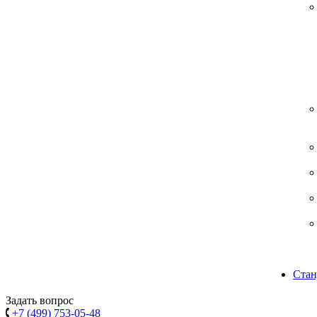
Стан
Задать вопрос
+7 (499) 753-05-48