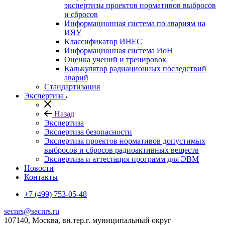
экспертизы проектов нормативов выбросов
и сбросов
Информационная система по авариям на
ИЯУ
Классификатор ИНЕС
Информационная система ИоН
Оценка учений и тренировок
Калькулятор радиационных последствий
аварий
Стандартизация
Экспертиза
Назад
Экспертиза
Экспертиза безопасности
Экспертиза проектов нормативов допустимых
выбросов и сбросов радиоактивных веществ
Экспертиза и аттестация программ для ЭВМ
Новости
Контакты
+7 (499) 753-05-48
secnrs@secnrs.ru
107140, Москва, вн.тер.г. муниципальный округ