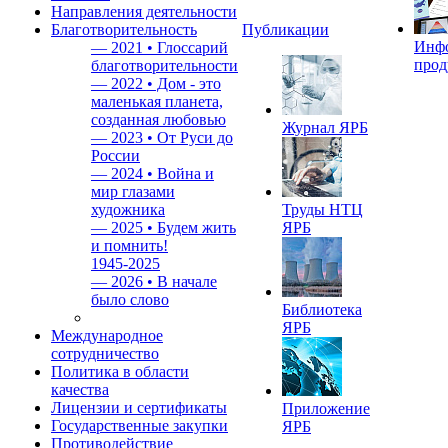
Направления деятельности
Благотворительность
Публикации
Инф
—
2021 • Глоссарий
прод
благотворительности
—
2022 • Дом - это
маленькая планета,
созданная любовью
Журнал ЯРБ
—
2023 • От Руси до
России
—
2024 • Война и
мир глазами
художника
Труды НТЦ
—
2025 • Будем жить
ЯРБ
и помнить!
1945-2025
—
2026 • В начале
было слово
Библиотека
ЯРБ
Международное
сотрудничество
Политика в области
качества
Лицензии и сертификаты
Приложение
Государственные закупки
ЯРБ
Противодействие