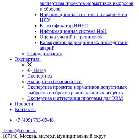
экспертизы проектов нормативов выбросов
и сбросов
Информационная система по авариям на
ИЯУ
Классификатор ИНЕС
Информационная система ИоН
Оценка учений и тренировок
Калькулятор радиационных последствий
аварий
Стандартизация
Экспертиза
Назад
Экспертиза
Экспертиза безопасности
Экспертиза проектов нормативов допустимых
выбросов и сбросов радиоактивных веществ
Экспертиза и аттестация программ для ЭВМ
Новости
Контакты
+7 (499) 753-05-48
secnrs@secnrs.ru
107140, Москва, вн.тер.г. муниципальный округ