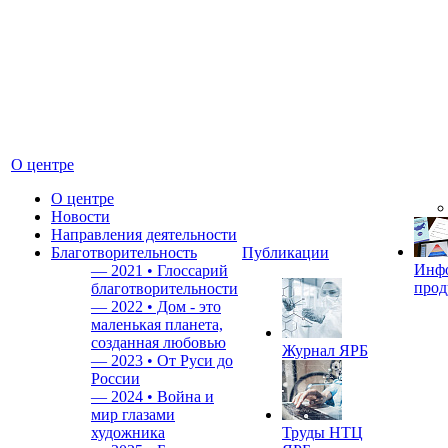
О центре
О центре
Новости
Направления деятельности
Благотворительность
Публикации
Инф
—
2021 • Глоссарий
прод
благотворительности
—
2022 • Дом - это
маленькая планета,
созданная любовью
Журнал ЯРБ
—
2023 • От Руси до
России
—
2024 • Война и
мир глазами
художника
Труды НТЦ