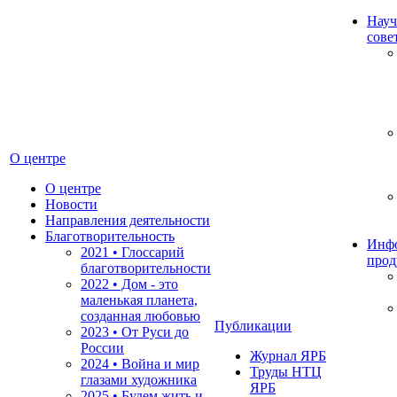
Науч
сове
О центре
О центре
Новости
Направления деятельности
Благотворительность
Инф
2021 • Глоссарий
прод
благотворительности
2022 • Дом - это
маленькая планета,
созданная любовью
Публикации
2023 • От Руси до
России
Журнал ЯРБ
2024 • Война и мир
Труды НТЦ
глазами художника
ЯРБ
2025 • Будем жить и