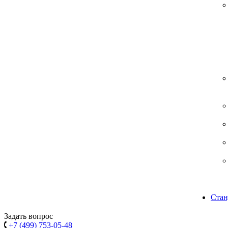
Стан
Задать вопрос
+7 (499) 753-05-48