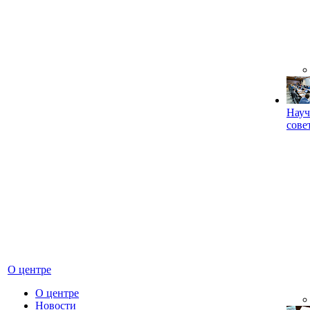
Науч
сове
О центре
О центре
Новости