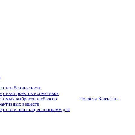
а
ертиза безопасности
ертиза проектов нормативов
стимых выбросов и сбросов
Новости
Контакты
оактивных веществ
ертиза и аттестация программ для