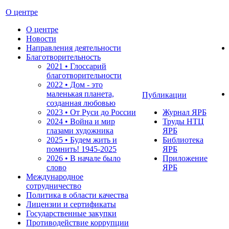
О центре
О центре
Новости
Направления деятельности
Благотворительность
2021 • Глоссарий
благотворительности
2022 • Дом - это
маленькая планета,
Публикации
созданная любовью
2023 • От Руси до России
Журнал ЯРБ
2024 • Война и мир
Труды НТЦ
глазами художника
ЯРБ
2025 • Будем жить и
Библиотека
помнить!
1945-2025
ЯРБ
2026 • В начале было
Приложение
слово
ЯРБ
Международное
сотрудничество
Политика в области качества
Лицензии и сертификаты
Государственные закупки
Противодействие коррупции