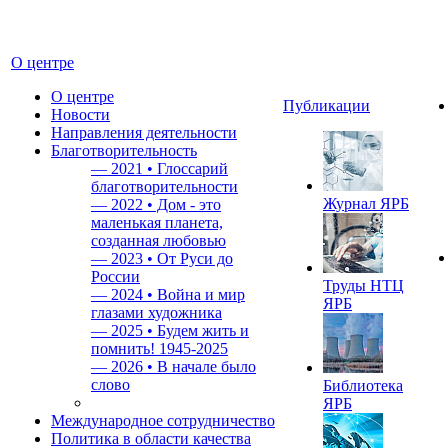
О центре
О центре
Публикации
Новости
Направления деятельности
Благотворительность
—
2021 • Глоссарий
благотворительности
Журнал ЯРБ
—
2022 • Дом - это
маленькая планета,
созданная любовью
—
2023 • От Руси до
России
Труды НТЦ
—
2024 • Война и мир
ЯРБ
глазами художника
—
2025 • Будем жить и
помнить!
1945-2025
—
2026 • В начале было
слово
Библиотека
ЯРБ
Международное сотрудничество
Политика в области качества