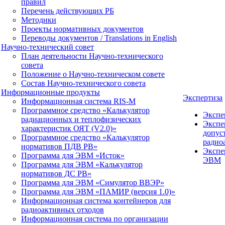
правил
Перечень действующих РБ
Методики
Проекты нормативных документов
Переводы документов / Translations in English
Научно-технический совет
План деятельности Научно-технического
совета
Положение о Научно-техническом совете
Состав Научно-технического совета
Информационные продукты
Экспертиза
Информационная система RIS-M
Программное средство «Калькулятор
Экспе
радиационных и теплофизических
Экспе
характеристик ОЯТ (V2.0)»
допус
Программное средство «Калькулятор
радио
нормативов ПДВ РВ»
Экспе
Программа для ЭВМ «Исток»
ЭВМ
Программа для ЭВМ «Калькулятор
нормативов ДС РВ»
Программа для ЭВМ «Симулятор ВВЭР»
Программа для ЭВМ «ПАМИР (версия 1.0)»
Информационная система контейнеров для
радиоактивных отходов
Информационная система по организации