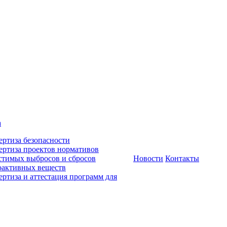
а
ертиза безопасности
ертиза проектов нормативов
стимых выбросов и сбросов
Новости
Контакты
оактивных веществ
ертиза и аттестация программ для