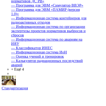
нормативов ДС РВ»
—
Программа для ЭВМ «Симулятор ВВЭР»
—
Программа для ЭВМ «ПАМИР (версия
1.0)»
—
Информационная система контейнеров для
радиоактивных отходов
—
Информационная система по организации
экспертизы проектов нормативов выбросов и
сбросов
—
Информационная система по авариям на
ИЯУ
—
Классификатор ИНЕС
—
Информационная система ИоН
—
Оценка учений и тренировок
—
Калькулятор радиационных последствий
аварий
+ Ещё 4
Стандартизация