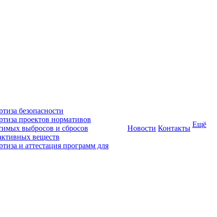
ртиза безопасности
ртиза проектов нормативов
Ещё
тимых выбросов и сбросов
Новости
Контакты
активных веществ
ртиза и аттестация программ для