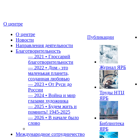
О центре
О центре
Публикации
Новости
Направления деятельности
Благотворительность
—
2021 • Глоссарий
благотворительности
Журнал ЯРБ
—
2022 • Дом - это
маленькая планета,
созданная любовью
—
2023 • От Руси до
России
Труды НТЦ
—
2024 • Война и мир
ЯРБ
глазами художника
—
2025 • Будем жить и
помнить!
1945-2025
—
2026 • В начале было
слово
Библиотека
ЯРБ
Международное сотрудничество