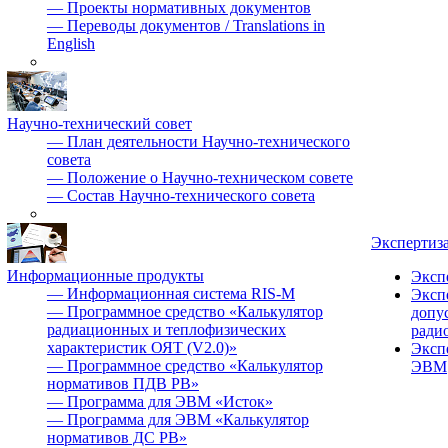
—
Проекты нормативных документов
—
Переводы документов / Translations in
English
Научно-технический совет
—
План деятельности Научно-технического
совета
—
Положение о Научно-техническом совете
—
Состав Научно-технического совета
Экспертиз
Информационные продукты
Эксп
—
Информационная система RIS-M
Эксп
—
Программное средство «Калькулятор
допу
радиационных и теплофизических
ради
характеристик ОЯТ (V2.0)»
Эксп
—
Программное средство «Калькулятор
ЭВМ
нормативов ПДВ РВ»
—
Программа для ЭВМ «Исток»
—
Программа для ЭВМ «Калькулятор
нормативов ДС РВ»