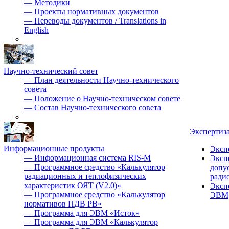
—
Методики
—
Проекты нормативных документов
—
Переводы документов / Translations in
English
Научно-технический совет
—
План деятельности Научно-технического
совета
—
Положение о Научно-техническом совете
—
Состав Научно-технического совета
Экспертиз
Информационные продукты
Эксп
—
Информационная система RIS-M
Эксп
—
Программное средство «Калькулятор
допу
радиационных и теплофизических
ради
характеристик ОЯТ (V2.0)»
Эксп
—
Программное средство «Калькулятор
ЭВМ
нормативов ПДВ РВ»
—
Программа для ЭВМ «Исток»
—
Программа для ЭВМ «Калькулятор