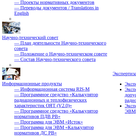
—
Проекты нормативных документов
—
Переводы документов / Translations in
English
Научно-технический совет
—
План деятельности Научно-технического
совета
—
Положение о Научно-техническом совете
—
Состав Научно-технического совета
Экспертиз
Информационные продукты
Эксп
—
Информационная система RIS-M
Эксп
—
Программное средство «Калькулятор
допу
радиационных и теплофизических
ради
характеристик ОЯТ (V2.0)»
Эксп
—
Программное средство «Калькулятор
ЭВМ
нормативов ПДВ РВ»
—
Программа для ЭВМ «Исток»
—
Программа для ЭВМ «Калькулятор
нормативов ДС РВ»