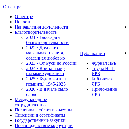
О центре
О центре
Новости
Направления деятельности
Благотворительность
2021 • Глоссарий
благотворительности
2022 • Дом - это
маленькая планета,
Публикации
созданная любовью
2023 • От Руси до России
Журнал ЯРБ
2024 • Война и мир
Труды НТЦ
глазами художника
ЯРБ
2025 • Будем жить и
Библиотека
помнить!
1945-2025
ЯРБ
2026 • В начале было
Приложение
слово
ЯРБ
Международное
сотрудничество
Политика в области качества
Лицензии и сертификаты
Государственные закупки
Противодействие коррупции