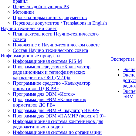
правил
Перечень действующих РБ
Методики
Проекты нормативных документов
Переводы документов / Translations in English
Научно-технический совет
План деятельности Научно-технического
совета
Положение о Научно-техническом совете
Состав Научно-технического совета
Информационные продукты
Экспертиза
Информационная система RIS-M
Программное средство «Калькулятор
Экспе
радиационных и теплофизических
Экспе
характеристик ОЯТ (V2.0)»
допус
Программное средство «Калькулятор
радио
нормативов ПДВ РВ»
Экспе
Программа для ЭВМ «Исток»
ЭВМ
Программа для ЭВМ «Калькулятор
нормативов ДС РВ»
Программа для ЭВМ «Симулятор ВВЭР»
Программа для ЭВМ «ПАМИР (версия 1.0)»
Информационная система контейнеров для
радиоактивных отходов
Информационная система по организации