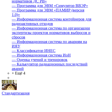
нормативов ДС РВ»
—
Программа для ЭВМ «Симулятор ВВЭР»
—
Программа для ЭВМ «ПАМИР (версия
1.0)»
—
Информационная система контейнеров для
радиоактивных отходов
—
Информационная система по организации
экспертизы проектов нормативов выбросов и
сбросов
—
Информационная система по авариям на
ИЯУ
—
Классификатор ИНЕС
—
Информационная система ИоН
—
Оценка учений и тренировок
—
Калькулятор радиационных последствий
аварий
+ Ещё 4
Стандартизация