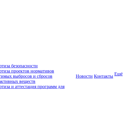
ртиза безопасности
ртиза проектов нормативов
Ещё
тимых выбросов и сбросов
Новости
Контакты
активных веществ
ртиза и аттестация программ для