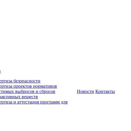
а
ертиза безопасности
ертиза проектов нормативов
стимых выбросов и сбросов
Новости
Контакты
оактивных веществ
ертиза и аттестация программ для