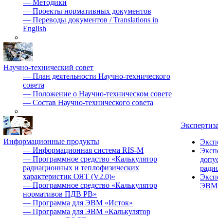
—
Методики
—
Проекты нормативных документов
—
Переводы документов / Translations in
English
Научно-технический совет
—
План деятельности Научно-технического
совета
—
Положение о Научно-техническом совете
—
Состав Научно-технического совета
Экспертиз
Информационные продукты
Эксп
—
Информационная система RIS-M
Эксп
—
Программное средство «Калькулятор
допу
радиационных и теплофизических
ради
характеристик ОЯТ (V2.0)»
Эксп
—
Программное средство «Калькулятор
ЭВМ
нормативов ПДВ РВ»
—
Программа для ЭВМ «Исток»
—
Программа для ЭВМ «Калькулятор