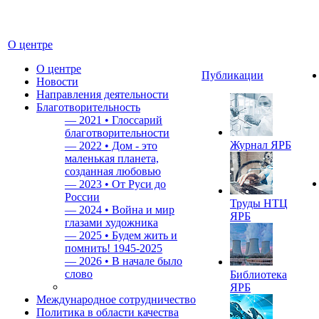
О центре
О центре
Публикации
Новости
Направления деятельности
Благотворительность
—
2021 • Глоссарий
благотворительности
Журнал ЯРБ
—
2022 • Дом - это
маленькая планета,
созданная любовью
—
2023 • От Руси до
России
Труды НТЦ
—
2024 • Война и мир
ЯРБ
глазами художника
—
2025 • Будем жить и
помнить!
1945-2025
—
2026 • В начале было
слово
Библиотека
ЯРБ
Международное сотрудничество
Политика в области качества