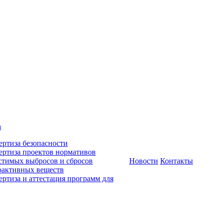
а
ертиза безопасности
ертиза проектов нормативов
стимых выбросов и сбросов
Новости
Контакты
оактивных веществ
ертиза и аттестация программ для