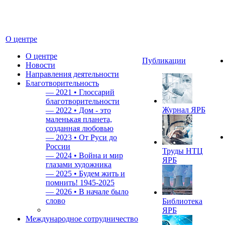
О центре
О центре
Публикации
Новости
Направления деятельности
Благотворительность
—
2021 • Глоссарий
благотворительности
Журнал ЯРБ
—
2022 • Дом - это
маленькая планета,
созданная любовью
—
2023 • От Руси до
России
Труды НТЦ
—
2024 • Война и мир
ЯРБ
глазами художника
—
2025 • Будем жить и
помнить!
1945-2025
—
2026 • В начале было
слово
Библиотека
ЯРБ
Международное сотрудничество