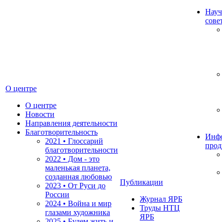
Науч
сове
О центре
О центре
Новости
Направления деятельности
Благотворительность
Инф
2021 • Глоссарий
прод
благотворительности
2022 • Дом - это
маленькая планета,
созданная любовью
Публикации
2023 • От Руси до
России
Журнал ЯРБ
2024 • Война и мир
Труды НТЦ
глазами художника
ЯРБ
2025 • Будем жить и