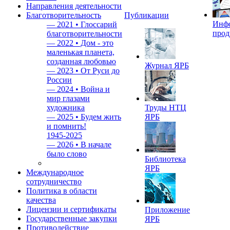
Направления деятельности
Благотворительность
Публикации
Инф
—
2021 • Глоссарий
прод
благотворительности
—
2022 • Дом - это
маленькая планета,
созданная любовью
Журнал ЯРБ
—
2023 • От Руси до
России
—
2024 • Война и
мир глазами
художника
Труды НТЦ
—
2025 • Будем жить
ЯРБ
и помнить!
1945-2025
—
2026 • В начале
было слово
Библиотека
ЯРБ
Международное
сотрудничество
Политика в области
качества
Лицензии и сертификаты
Приложение
Государственные закупки
ЯРБ
Противодействие