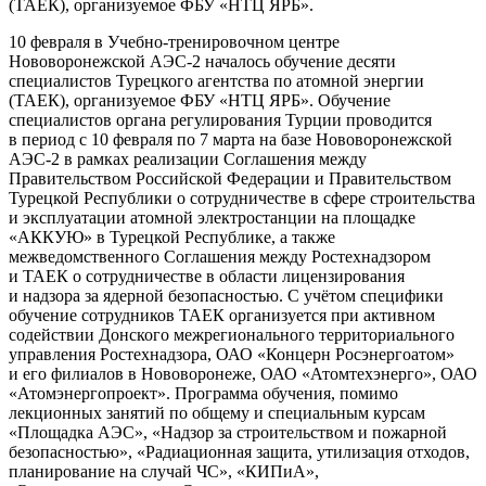
(ТАЕК), организуемое ФБУ «НТЦ ЯРБ».
10 февраля в Учебно-тренировочном центре
Нововоронежской АЭС-2 началось обучение десяти
специалистов Турецкого агентства по атомной энергии
(ТАЕК), организуемое ФБУ «НТЦ ЯРБ». Обучение
специалистов органа регулирования Турции проводится
в период с 10 февраля по 7 марта на базе Нововоронежской
АЭС-2 в рамках реализации Соглашения между
Правительством Российской Федерации и Правительством
Турецкой Республики о сотрудничестве в сфере строительства
и эксплуатации атомной электростанции на площадке
«АККУЮ» в Турецкой Республике, а также
межведомственного Соглашения между Ростехнадзором
и ТАЕК о сотрудничестве в области лицензирования
и надзора за ядерной безопасностью. С учётом специфики
обучение сотрудников ТАЕК организуется при активном
содействии Донского межрегионального территориального
управления Ростехнадзора, ОАО «Концерн Росэнергоатом»
и его филиалов в Нововоронеже, ОАО «Атомтехэнерго», ОАО
«Атомэнергопроект». Программа обучения, помимо
лекционных занятий по общему и специальным курсам
«Площадка АЭС», «Надзор за строительством и пожарной
безопасностью», «Радиационная защита, утилизация отходов,
планирование на случай ЧС», «КИПиА»,