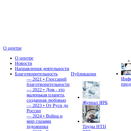
О центре
О центре
Новости
Направления деятельности
Благотворительность
Публикации
Инф
—
2021 • Глоссарий
прод
благотворительности
—
2022 • Дом - это
маленькая планета,
созданная любовью
Журнал ЯРБ
—
2023 • От Руси до
России
—
2024 • Война и
мир глазами
художника
Труды НТЦ