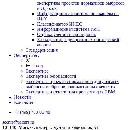
экспертизы проектов нормативов выбросов
и сбросов
Информационная система по авариям на
ИЯУ
Классификатор ИНЕС
Информационная система ИоН
Оценка учений и тренировок
Калькулятор радиационных последствий
аварий
Стандартизация
Экспертиза
Назад
Экспертиза
Экспертиза безопасности
Экспертиза проектов нормативов допустимых
выбросов и сбросов радиоактивных веществ
Экспертиза и аттестация программ для ЭВМ
Новости
Контакты
+7 (499) 753-05-48
secnrs@secnrs.ru
107140, Москва, вн.тер.г. муниципальный округ