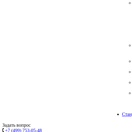
Стан
Задать вопрос
+7 (499) 753-05-48