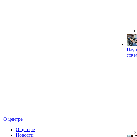
Науч
сове
О центре
О центре
Новости