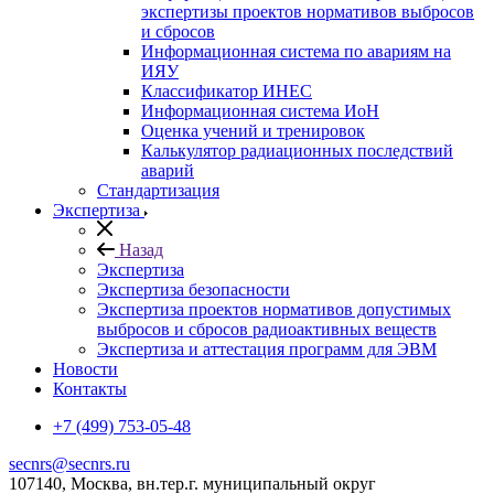
экспертизы проектов нормативов выбросов
и сбросов
Информационная система по авариям на
ИЯУ
Классификатор ИНЕС
Информационная система ИоН
Оценка учений и тренировок
Калькулятор радиационных последствий
аварий
Стандартизация
Экспертиза
Назад
Экспертиза
Экспертиза безопасности
Экспертиза проектов нормативов допустимых
выбросов и сбросов радиоактивных веществ
Экспертиза и аттестация программ для ЭВМ
Новости
Контакты
+7 (499) 753-05-48
secnrs@secnrs.ru
107140, Москва, вн.тер.г. муниципальный округ