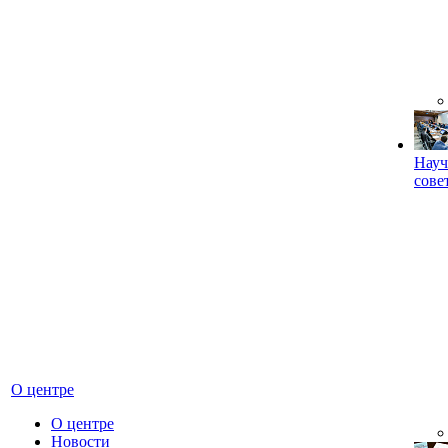
Науч
сове
О центре
О центре
Новости