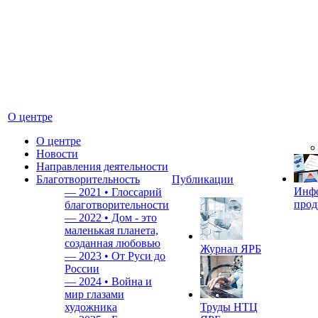
О центре
О центре
Новости
Направления деятельности
Благотворительность
Публикации
Инф
—
2021 • Глоссарий
прод
благотворительности
—
2022 • Дом - это
маленькая планета,
созданная любовью
Журнал ЯРБ
—
2023 • От Руси до
России
—
2024 • Война и
мир глазами
художника
Труды НТЦ