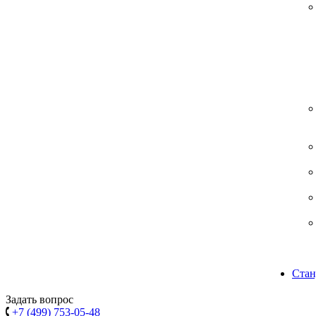
Стан
Задать вопрос
+7 (499) 753-05-48