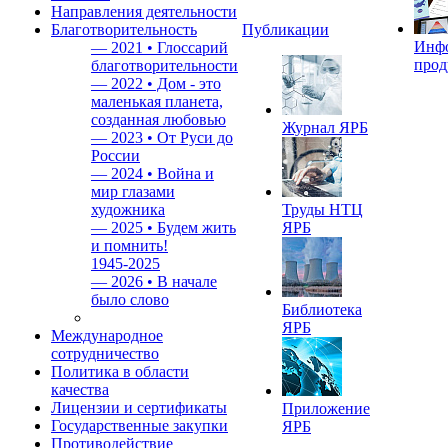
Направления деятельности
Благотворительность
Публикации
Инф
—
2021 • Глоссарий
прод
благотворительности
—
2022 • Дом - это
маленькая планета,
созданная любовью
Журнал ЯРБ
—
2023 • От Руси до
России
—
2024 • Война и
мир глазами
художника
Труды НТЦ
—
2025 • Будем жить
ЯРБ
и помнить!
1945-2025
—
2026 • В начале
было слово
Библиотека
ЯРБ
Международное
сотрудничество
Политика в области
качества
Лицензии и сертификаты
Приложение
Государственные закупки
ЯРБ
Противодействие