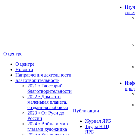
Науч
сове
О центре
О центре
Новости
Направления деятельности
Благотворительность
Инф
2021 • Глоссарий
прод
благотворительности
2022 • Дом - это
маленькая планета,
созданная любовью
Публикации
2023 • От Руси до
России
Журнал ЯРБ
2024 • Война и мир
Труды НТЦ
глазами художника
ЯРБ
2025 • Будем жить и