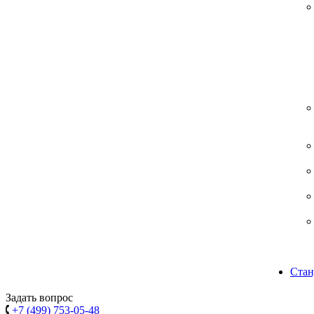
Стан
Задать вопрос
+7 (499) 753-05-48