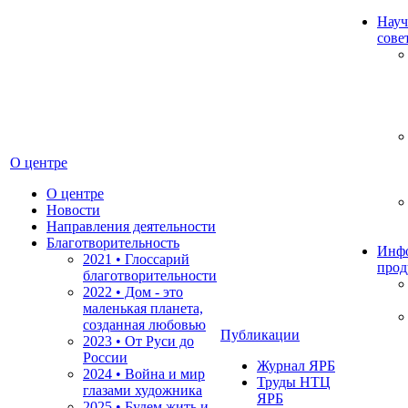
Науч
сове
О центре
О центре
Новости
Направления деятельности
Благотворительность
Инф
2021 • Глоссарий
прод
благотворительности
2022 • Дом - это
маленькая планета,
созданная любовью
Публикации
2023 • От Руси до
России
Журнал ЯРБ
2024 • Война и мир
Труды НТЦ
глазами художника
ЯРБ
2025 • Будем жить и