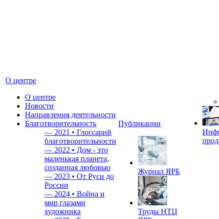
О центре
О центре
Новости
Направления деятельности
Благотворительность
Публикации
Инф
—
2021 • Глоссарий
прод
благотворительности
—
2022 • Дом - это
маленькая планета,
созданная любовью
Журнал ЯРБ
—
2023 • От Руси до
России
—
2024 • Война и
мир глазами
художника
Труды НТЦ