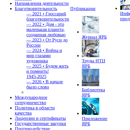
Направления деятельности
Благотворительность
Публикации
Инф
—
2021 • Глоссарий
прод
благотворительности
—
2022 • Дом - это
маленькая планета,
созданная любовью
Журнал ЯРБ
—
2023 • От Руси до
России
—
2024 • Война и
мир глазами
художника
Труды НТЦ
—
2025 • Будем жить
ЯРБ
и помнить!
1945-2025
—
2026 • В начале
было слово
Библиотека
ЯРБ
Международное
сотрудничество
Политика в области
качества
Лицензии и сертификаты
Приложение
Государственные закупки
ЯРБ
Противодействие