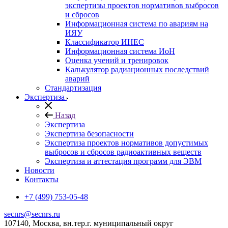
экспертизы проектов нормативов выбросов
и сбросов
Информационная система по авариям на
ИЯУ
Классификатор ИНЕС
Информационная система ИоН
Оценка учений и тренировок
Калькулятор радиационных последствий
аварий
Стандартизация
Экспертиза
Назад
Экспертиза
Экспертиза безопасности
Экспертиза проектов нормативов допустимых
выбросов и сбросов радиоактивных веществ
Экспертиза и аттестация программ для ЭВМ
Новости
Контакты
+7 (499) 753-05-48
secnrs@secnrs.ru
107140, Москва, вн.тер.г. муниципальный округ