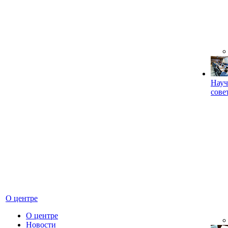
Науч
сове
О центре
О центре
Новости