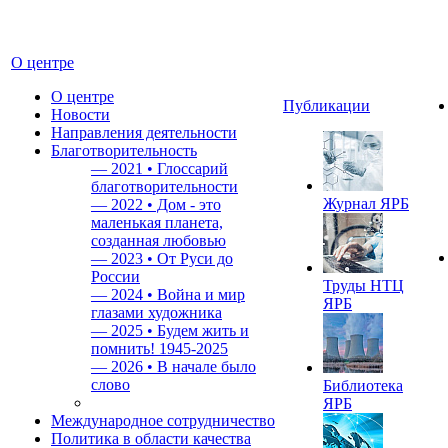
О центре
О центре
Публикации
Новости
Направления деятельности
Благотворительность
—
2021 • Глоссарий
благотворительности
Журнал ЯРБ
—
2022 • Дом - это
маленькая планета,
созданная любовью
—
2023 • От Руси до
России
Труды НТЦ
—
2024 • Война и мир
ЯРБ
глазами художника
—
2025 • Будем жить и
помнить!
1945-2025
—
2026 • В начале было
слово
Библиотека
ЯРБ
Международное сотрудничество
Политика в области качества