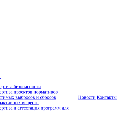
а
ертиза безопасности
ертиза проектов нормативов
стимых выбросов и сбросов
Новости
Контакты
оактивных веществ
ертиза и аттестация программ для