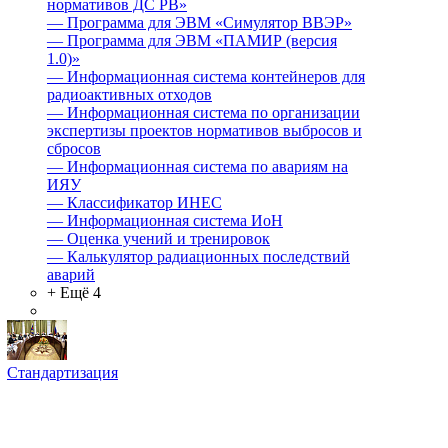
нормативов ДС РВ»
—
Программа для ЭВМ «Симулятор ВВЭР»
—
Программа для ЭВМ «ПАМИР (версия
1.0)»
—
Информационная система контейнеров для
радиоактивных отходов
—
Информационная система по организации
экспертизы проектов нормативов выбросов и
сбросов
—
Информационная система по авариям на
ИЯУ
—
Классификатор ИНЕС
—
Информационная система ИоН
—
Оценка учений и тренировок
—
Калькулятор радиационных последствий
аварий
+ Ещё 4
Стандартизация