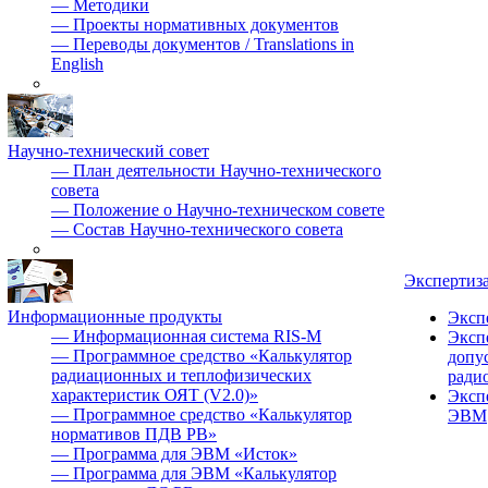
—
Методики
—
Проекты нормативных документов
—
Переводы документов / Translations in
English
Научно-технический совет
—
План деятельности Научно-технического
совета
—
Положение о Научно-техническом совете
—
Состав Научно-технического совета
Экспертиз
Информационные продукты
Эксп
—
Информационная система RIS-M
Эксп
—
Программное средство «Калькулятор
допу
радиационных и теплофизических
ради
характеристик ОЯТ (V2.0)»
Эксп
—
Программное средство «Калькулятор
ЭВМ
нормативов ПДВ РВ»
—
Программа для ЭВМ «Исток»
—
Программа для ЭВМ «Калькулятор