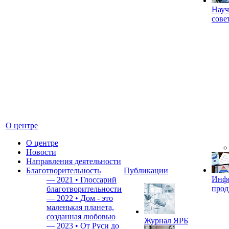
Науч
сове
О центре
О центре
Новости
Направления деятельности
Благотворительность
Публикации
Инф
—
2021 • Глоссарий
прод
благотворительности
—
2022 • Дом - это
маленькая планета,
созданная любовью
Журнал ЯРБ
—
2023 • От Руси до