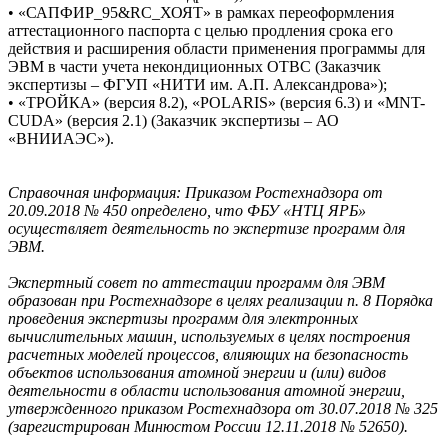
• «САПФИР_95&RC_ХОЯТ» в рамках переоформления
аттестационного паспорта с целью продления срока его
действия и расширения области применения программы для
ЭВМ в части учета некондиционных ОТВС (Заказчик
экспертизы – ФГУП «НИТИ им. А.П. Александрова»);
• «ТРОЙКА» (версия 8.2), «POLARIS» (версия 6.3) и «MNT-
CUDA» (версия 2.1) (Заказчик экспертизы – АО
«ВНИИАЭС»).
Справочная информация: Приказом Ростехнадзора от
20.09.2018 № 450 определено, что ФБУ «НТЦ ЯРБ»
осуществляет деятельность по экспертизе программ для
ЭВМ.
Экспертный совет по аттестации программ для ЭВМ
образован при Ростехнадзоре в целях реализации п. 8 Порядка
проведения экспертизы программ для электронных
вычислительных машин, используемых в целях построения
расчетных моделей процессов, влияющих на безопасность
объектов использования атомной энергии и (или) видов
деятельности в области использования атомной энергии,
утвержденного приказом Ростехнадзора от 30.07.2018 № 325
(зарегистрирован Минюстом России 12.11.2018 № 52650).