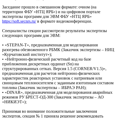
Заседание прошло в смешанном формате: очном (на
территории ФБУ «НТЦ ЯРБ») и на цифровом портале
экспертизы программ для ЭВМ ФБУ «НТЦ ЯРБ»
https://soft.secnrs.ru/
в формате видеоконференции.
Специалисты секции рассмотрели результаты экспертизы
следующих программ для ЭВМ:
• «STEPAN-T», предназначенная для моделирования
разогрева обезвоженного РБМК (Заказчик экспертизы – НИЦ
«Курчатовский институт»);
• «Нейтронно-физический расчетный код на базе
приближения дискретных ординат (Sn) на
структурированных сетках. Версия 1.5 (CORNER/V1.5)»,
предназначенная для расчетов нейтронно-физических
характеристик реакторных установок с натриевым или
свинцовым теплоносителем с заданным изотопным составом
топлива (Заказчик экспертизы – ИБРАЭ РАН);
• «DINAR», предназначенная для моделирования аварийных
режимов РУ БРЕСТ-ОД-300 (Заказчик экспертизы – АО
«НИКИЭТ»);
Принимая во внимание положительные заключения
экспертов, секция № 1 приняла решение рекомендовать