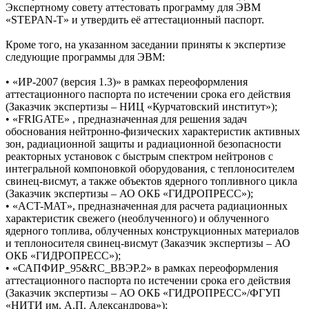
Экспертному совету аттестовать программу для ЭВМ
«STEPAN-T» и утвердить её аттестационный паспорт.
Кроме того, на указанном заседании приняты к экспертизе
следующие программы для ЭВМ:
• «ИР-2007 (версия 1.3)» в рамках переоформления
аттестационного паспорта по истечении срока его действия
(Заказчик экспертизы – НИЦ «Курчатовский институт»);
• «FRIGATE» , предназначенная для решения задач
обоснования нейтронно-физических характеристик активных
зон, радиационной защиты и радиационной безопасности
реакторных установок с быстрым спектром нейтронов с
интегральной компоновкой оборудования, с теплоносителем
свинец-висмут, а также объектов ядерного топливного цикла
(Заказчик экспертизы – АО ОКБ «ГИДРОПРЕСС»);
• «ACT-MAT», предназначенная для расчета радиационных
характеристик свежего (необлученного) и облученного
ядерного топлива, облученных конструкционных материалов
и теплоносителя свинец-висмут (Заказчик экспертизы – АО
ОКБ «ГИДРОПРЕСС»);
• «САПФИР_95&RC_ВВЭР.2» в рамках переоформления
аттестационного паспорта по истечении срока его действия
(Заказчик экспертизы – АО ОКБ «ГИДРОПРЕСС»/ФГУП
«НИТИ им. А.П. Александрова»);