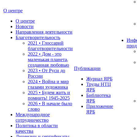
О центре
О центре
Новости
Направления деятельности
Благотворительность
Инф
2021 • Глоссарий
прод
благотворительности
2022 • Дом - это
маленькая планета,
созданная любовью
Публикации
2023 • От Руси до
России
Журнал ЯРБ
2024 • Война и мир
Труды НТЦ
глазами художника
ЯРБ
2025 • Будем жить и
Библиотека
помнить!
1945-2025
ЯРБ
2026 • В начале было
Приложение
слово
ЯРБ
Международное
сотрудничество
Политика в области
качества
Лицензии и сертификаты