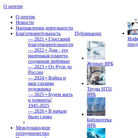
О центре
О центре
Новости
Направления деятельности
Благотворительность
Публикации
Инф
—
2021 • Глоссарий
прод
благотворительности
—
2022 • Дом - это
маленькая планета,
созданная любовью
Журнал ЯРБ
—
2023 • От Руси до
России
—
2024 • Война и
мир глазами
художника
Труды НТЦ
—
2025 • Будем жить
ЯРБ
и помнить!
1945-2025
—
2026 • В начале
было слово
Библиотека
ЯРБ
Международное
сотрудничество