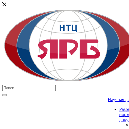
Научная д
Разр
нор
доку