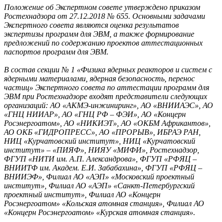
Положение об Экспертном совете утверждено приказом
Ростехнадзора от 27.12.2018 № 655. Основными задачами
Экспертного совета являются оценка результатов
экспертизы программ для ЭВМ, а также формирование
предложений по содержанию проектов аттестационных
паспортов программ для ЭВМ.
В состав секции № 1 «Физика ядерных реакторов и систем с
ядерными материалами, ядерная безопасность, перенос
частиц» Экспертного совета по аттестации программ для
ЭВМ при Ростехнадзоре входят представители следующих
организаций: АО «АКМЭ-инжиниринг», АО «ВНИИАЭС», АО
«ГНЦ НИИАР», АО «ГНЦ РФ – ФЭИ», АО «Концерн
Росэнергоатом», АО «НИКИЭТ», АО «ОКБМ Африкантов»,
АО ОКБ «ГИДРОПРЕСС», АО «ПРОРЫВ», ИБРАЭ РАН,
НИЦ «Курчатовский институт», НИЦ «Курчатовский
институт» – «ПИЯФ», НИЯУ «МИФИ», Ростехнадзор,
ФГУП «НИТИ им. А.П. Александрова», ФГУП «РФЯЦ –
ВНИИТФ им. Академ. Е.И. Забабахина», ФГУП «РФЯЦ –
ВНИИЭФ», Филиал АО «АЭП» «Московский проектный
институт», Филиал АО «АЭП» «Санкт-Петербургский
проектный институт», Филиал АО «Концерн
Росэнергоатом» «Кольская атомная станция», Филиал АО
«Концерн Росэнергоатом» «Курская атомная станция».