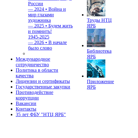
России
—
2024 • Война и
мир глазами
художника
Труды НТЦ
—
2025 • Будем жить
ЯРБ
и помнить!
1945-2025
—
2026 • В начале
было слово
Библиотека
ЯРБ
Международное
сотрудничество
Политика в области
качества
Лицензии и сертификаты
Приложение
Государственные закупки
ЯРБ
Противодействие
коррупции
Вакансии
Контакты
35 лет ФБУ "НТЦ ЯРБ"