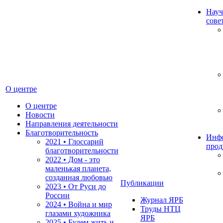
Науч
сове
О центре
О центре
Новости
Направления деятельности
Благотворительность
Инф
2021 • Глоссарий
прод
благотворительности
2022 • Дом - это
маленькая планета,
созданная любовью
Публикации
2023 • От Руси до
России
Журнал ЯРБ
2024 • Война и мир
Труды НТЦ
глазами художника
ЯРБ
2025 • Будем жить и