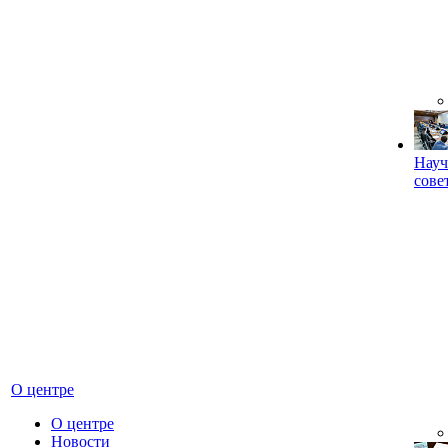
Науч
сове
О центре
О центре
Новости