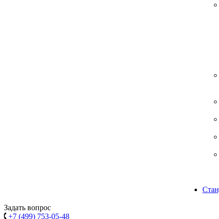
Стан
Задать вопрос
+7 (499) 753-05-48