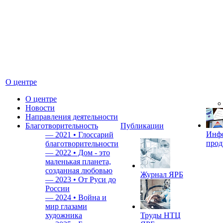
О центре
О центре
Новости
Направления деятельности
Благотворительность
Публикации
Инф
—
2021 • Глоссарий
прод
благотворительности
—
2022 • Дом - это
маленькая планета,
созданная любовью
Журнал ЯРБ
—
2023 • От Руси до
России
—
2024 • Война и
мир глазами
художника
Труды НТЦ