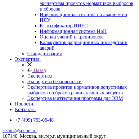
экспертизы проектов нормативов выбросов
и сбросов
Информационная система по авариям на
ИЯУ
Классификатор ИНЕС
Информационная система ИоН
Оценка учений и тренировок
Калькулятор радиационных последствий
аварий
Стандартизация
Экспертиза
Назад
Экспертиза
Экспертиза безопасности
Экспертиза проектов нормативов допустимых
выбросов и сбросов радиоактивных веществ
Экспертиза и аттестация программ для ЭВМ
Новости
Контакты
+7 (499) 753-05-48
secnrs@secnrs.ru
107140, Москва, вн.тер.г. муниципальный округ