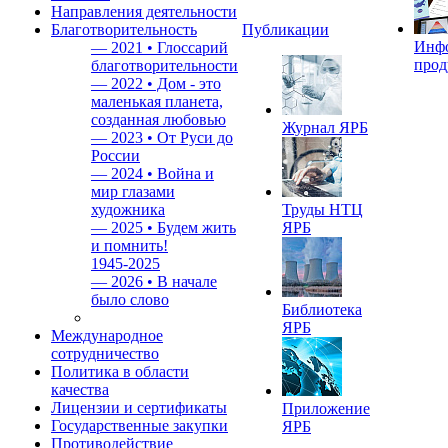
Направления деятельности
Благотворительность
Публикации
Инф
—
2021 • Глоссарий
прод
благотворительности
—
2022 • Дом - это
маленькая планета,
созданная любовью
Журнал ЯРБ
—
2023 • От Руси до
России
—
2024 • Война и
мир глазами
художника
Труды НТЦ
—
2025 • Будем жить
ЯРБ
и помнить!
1945-2025
—
2026 • В начале
было слово
Библиотека
ЯРБ
Международное
сотрудничество
Политика в области
качества
Лицензии и сертификаты
Приложение
Государственные закупки
ЯРБ
Противодействие