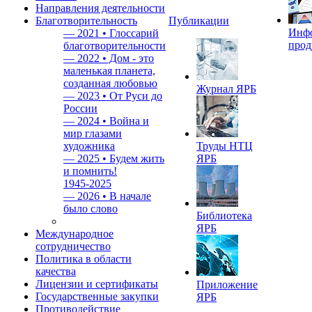
Направления деятельности
Благотворительность
Публикации
Инф
—
2021 • Глоссарий
прод
благотворительности
—
2022 • Дом - это
маленькая планета,
созданная любовью
Журнал ЯРБ
—
2023 • От Руси до
России
—
2024 • Война и
мир глазами
художника
Труды НТЦ
—
2025 • Будем жить
ЯРБ
и помнить!
1945-2025
—
2026 • В начале
было слово
Библиотека
ЯРБ
Международное
сотрудничество
Политика в области
качества
Лицензии и сертификаты
Приложение
Государственные закупки
ЯРБ
Противодействие