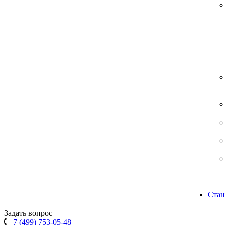
Стан
Задать вопрос
+7 (499) 753-05-48