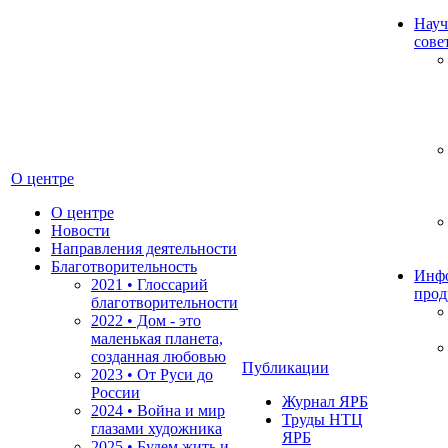
Науч
сове
О центре
О центре
Новости
Направления деятельности
Благотворительность
Инф
2021 • Глоссарий
прод
благотворительности
2022 • Дом - это
маленькая планета,
созданная любовью
Публикации
2023 • От Руси до
России
Журнал ЯРБ
2024 • Война и мир
Труды НТЦ
глазами художника
ЯРБ
2025 • Будем жить и