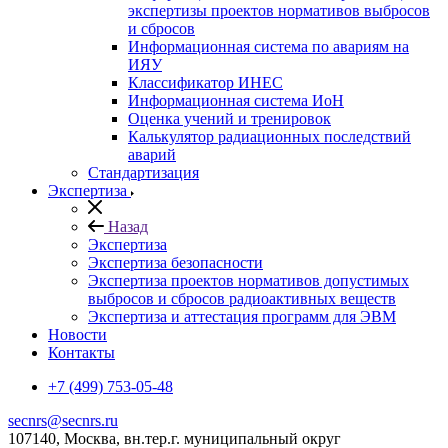
экспертизы проектов нормативов выбросов
и сбросов
Информационная система по авариям на
ИЯУ
Классификатор ИНЕС
Информационная система ИоН
Оценка учений и тренировок
Калькулятор радиационных последствий
аварий
Стандартизация
Экспертиза
Назад
Экспертиза
Экспертиза безопасности
Экспертиза проектов нормативов допустимых
выбросов и сбросов радиоактивных веществ
Экспертиза и аттестация программ для ЭВМ
Новости
Контакты
+7 (499) 753-05-48
secnrs@secnrs.ru
107140, Москва, вн.тер.г. муниципальный округ