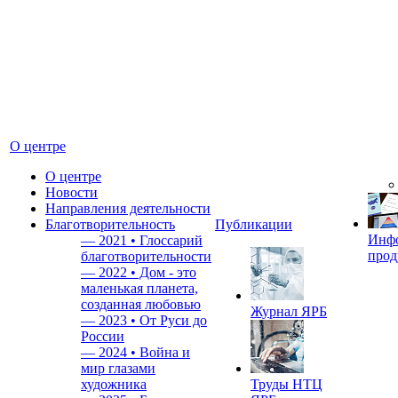
О центре
О центре
Новости
Направления деятельности
Благотворительность
Публикации
Инф
—
2021 • Глоссарий
прод
благотворительности
—
2022 • Дом - это
маленькая планета,
созданная любовью
Журнал ЯРБ
—
2023 • От Руси до
России
—
2024 • Война и
мир глазами
художника
Труды НТЦ