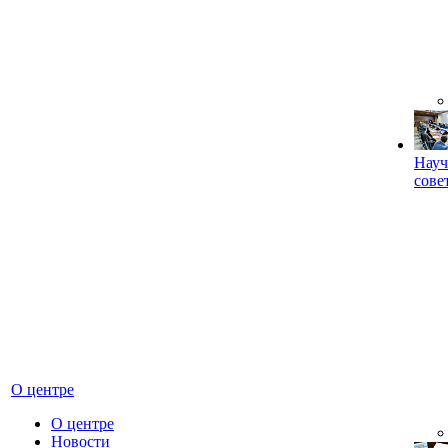
Науч
сове
О центре
О центре
Новости