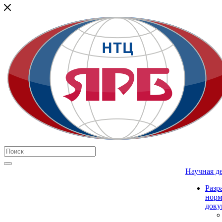
Научная д
Разр
нор
доку