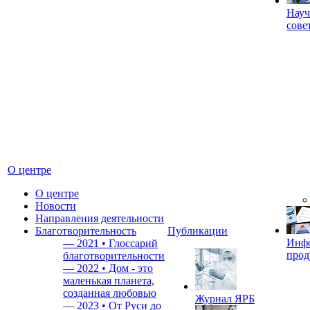
Науч
сове
О центре
О центре
Новости
Направления деятельности
Благотворительность
Публикации
Инф
—
2021 • Глоссарий
прод
благотворительности
—
2022 • Дом - это
маленькая планета,
созданная любовью
Журнал ЯРБ
—
2023 • От Руси до