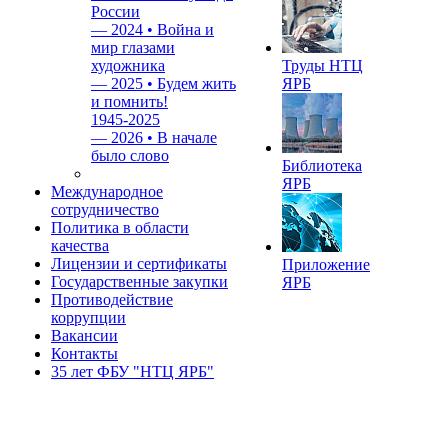
России
—
2024 • Война и
мир глазами
художника
Труды НТЦ
—
2025 • Будем жить
ЯРБ
и помнить!
1945-2025
—
2026 • В начале
было слово
Библиотека
ЯРБ
Международное
сотрудничество
Политика в области
качества
Лицензии и сертификаты
Приложение
Государственные закупки
ЯРБ
Противодействие
коррупции
Вакансии
Контакты
35 лет ФБУ "НТЦ ЯРБ"