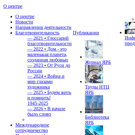
О центре
О центре
Новости
Направления деятельности
Благотворительность
Публикации
Инф
—
2021 • Глоссарий
прод
благотворительности
—
2022 • Дом - это
маленькая планета,
созданная любовью
Журнал ЯРБ
—
2023 • От Руси до
России
—
2024 • Война и
мир глазами
художника
Труды НТЦ
—
2025 • Будем жить
ЯРБ
и помнить!
1945-2025
—
2026 • В начале
было слово
Библиотека
ЯРБ
Международное
сотрудничество