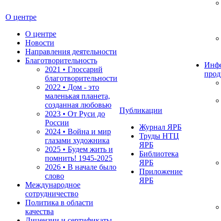
О центре
О центре
Новости
Направления деятельности
Благотворительность
Инф
2021 • Глоссарий
прод
благотворительности
2022 • Дом - это
маленькая планета,
созданная любовью
Публикации
2023 • От Руси до
России
Журнал ЯРБ
2024 • Война и мир
Труды НТЦ
глазами художника
ЯРБ
2025 • Будем жить и
Библиотека
помнить!
1945-2025
ЯРБ
2026 • В начале было
Приложение
слово
ЯРБ
Международное
сотрудничество
Политика в области
качества
Лицензии и сертификаты