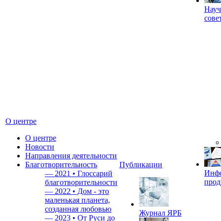
Науч
сове
О центре
О центре
Новости
Направления деятельности
Благотворительность
Публикации
Инф
—
2021 • Глоссарий
прод
благотворительности
—
2022 • Дом - это
маленькая планета,
созданная любовью
Журнал ЯРБ
—
2023 • От Руси до