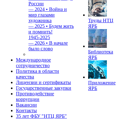
России
—
2024 • Война и
мир глазами
художника
Труды НТЦ
—
2025 • Будем жить
ЯРБ
и помнить!
1945-2025
—
2026 • В начале
было слово
Библиотека
ЯРБ
Международное
сотрудничество
Политика в области
качества
Лицензии и сертификаты
Приложение
Государственные закупки
ЯРБ
Противодействие
коррупции
Вакансии
Контакты
35 лет ФБУ "НТЦ ЯРБ"