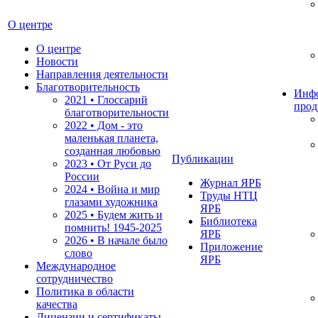
О центре
О центре
Новости
Направления деятельности
Благотворительность
Инф
2021 • Глоссарий
прод
благотворительности
2022 • Дом - это
маленькая планета,
созданная любовью
Публикации
2023 • От Руси до
России
Журнал ЯРБ
2024 • Война и мир
Труды НТЦ
глазами художника
ЯРБ
2025 • Будем жить и
Библиотека
помнить!
1945-2025
ЯРБ
2026 • В начале было
Приложение
слово
ЯРБ
Международное
сотрудничество
Политика в области
качества
Лицензии и сертификаты