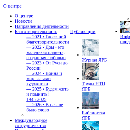
О центре
О центре
Новости
Направления деятельности
Благотворительность
Публикации
Инф
—
2021 • Глоссарий
прод
благотворительности
—
2022 • Дом - это
маленькая планета,
созданная любовью
Журнал ЯРБ
—
2023 • От Руси до
России
—
2024 • Война и
мир глазами
художника
Труды НТЦ
—
2025 • Будем жить
ЯРБ
и помнить!
1945-2025
—
2026 • В начале
было слово
Библиотека
ЯРБ
Международное
сотрудничество