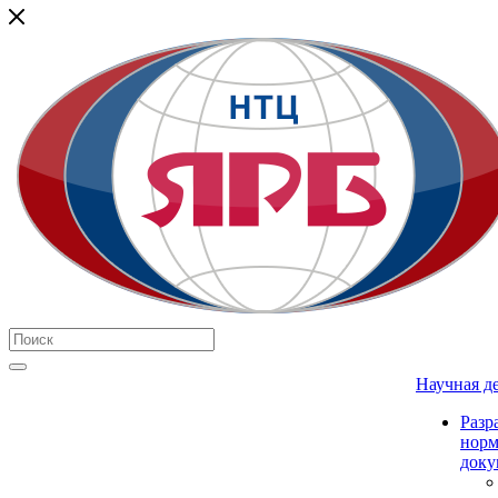
Научная д
Разр
нор
доку