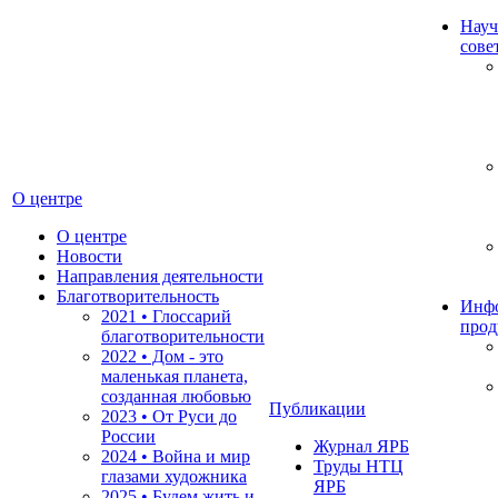
Науч
сове
О центре
О центре
Новости
Направления деятельности
Благотворительность
Инф
2021 • Глоссарий
прод
благотворительности
2022 • Дом - это
маленькая планета,
созданная любовью
Публикации
2023 • От Руси до
России
Журнал ЯРБ
2024 • Война и мир
Труды НТЦ
глазами художника
ЯРБ
2025 • Будем жить и