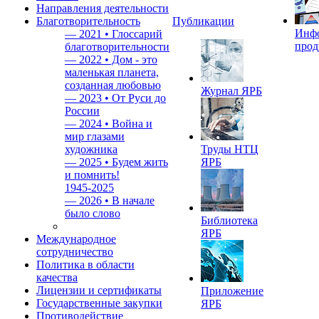
Направления деятельности
Благотворительность
Публикации
Инф
—
2021 • Глоссарий
прод
благотворительности
—
2022 • Дом - это
маленькая планета,
созданная любовью
Журнал ЯРБ
—
2023 • От Руси до
России
—
2024 • Война и
мир глазами
художника
Труды НТЦ
—
2025 • Будем жить
ЯРБ
и помнить!
1945-2025
—
2026 • В начале
было слово
Библиотека
ЯРБ
Международное
сотрудничество
Политика в области
качества
Лицензии и сертификаты
Приложение
Государственные закупки
ЯРБ
Противодействие