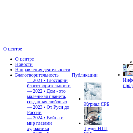
О центре
О центре
Новости
Направления деятельности
Благотворительность
Публикации
Инф
—
2021 • Глоссарий
прод
благотворительности
—
2022 • Дом - это
маленькая планета,
созданная любовью
Журнал ЯРБ
—
2023 • От Руси до
России
—
2024 • Война и
мир глазами
художника
Труды НТЦ