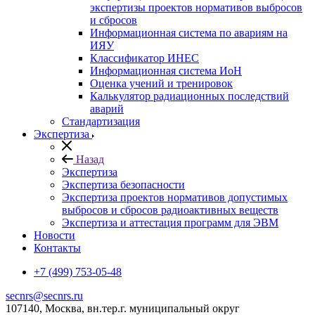
экспертизы проектов нормативов выбросов
и сбросов
Информационная система по авариям на
ИЯУ
Классификатор ИНЕС
Информационная система ИоН
Оценка учений и тренировок
Калькулятор радиационных последствий
аварий
Стандартизация
Экспертиза
Назад
Экспертиза
Экспертиза безопасности
Экспертиза проектов нормативов допустимых
выбросов и сбросов радиоактивных веществ
Экспертиза и аттестация программ для ЭВМ
Новости
Контакты
+7 (499) 753-05-48
secnrs@secnrs.ru
107140, Москва, вн.тер.г. муниципальный округ