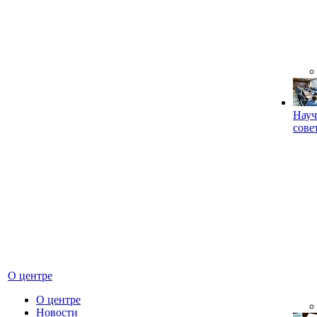
Науч
сове
О центре
О центре
Новости