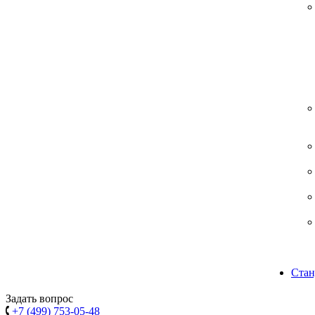
Стан
Задать вопрос
+7 (499) 753-05-48