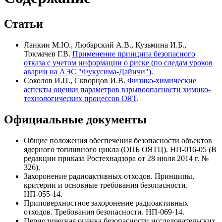
Статьи
Ланкин М.Ю., Любарский А.В., Кузьмина И.Б.,
Токмачев Г.В.
Применение принципа безопасного
отказа с учетом информации о риске (по следам уроков
аварии на АЭС "Фукусима-Дайичи")
.
Соколов И.П., Скворцов И.В.
Физико-химические
аспекты оценки параметров взрывоопасности химико-
технологических процессов ОЯТ
.
Официальные документы
Общие положения обеспечения безопасности объектов
ядерного топливного цикла (ОПБ ОЯТЦ). НП-016-05 (В
редакции приказа Ростехнадзора от 28 июля 2014 г. №
326).
Захоронение радиоактивных отходов. Принципы,
критерии и основные требования безопасности.
НП-055-14.
Приповерхностное захоронение радиоактивных
отходов. Требования безопасности. НП-069-14.
Периодическая оценка безопасности исследовательских