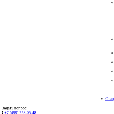
Стан
Задать вопрос
+7 (499) 753-05-48