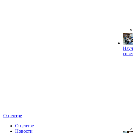
Науч
сове
О центре
О центре
Новости