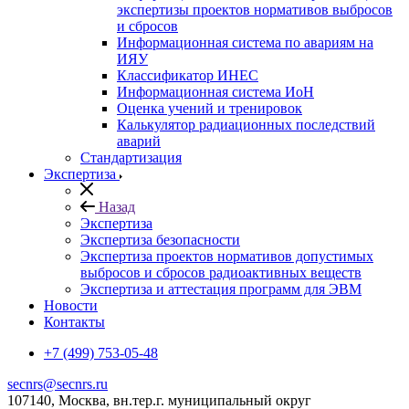
экспертизы проектов нормативов выбросов
и сбросов
Информационная система по авариям на
ИЯУ
Классификатор ИНЕС
Информационная система ИоН
Оценка учений и тренировок
Калькулятор радиационных последствий
аварий
Стандартизация
Экспертиза
Назад
Экспертиза
Экспертиза безопасности
Экспертиза проектов нормативов допустимых
выбросов и сбросов радиоактивных веществ
Экспертиза и аттестация программ для ЭВМ
Новости
Контакты
+7 (499) 753-05-48
secnrs@secnrs.ru
107140, Москва, вн.тер.г. муниципальный округ