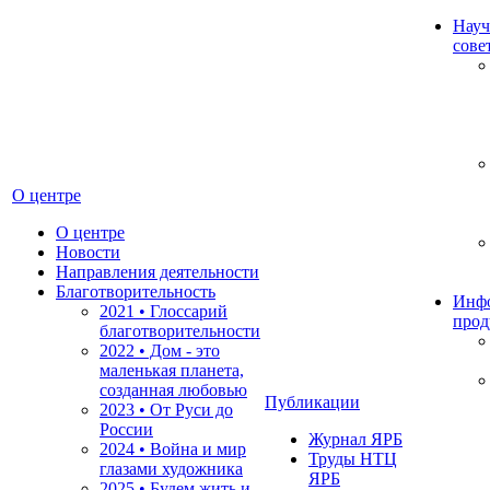
Науч
сове
О центре
О центре
Новости
Направления деятельности
Благотворительность
Инф
2021 • Глоссарий
прод
благотворительности
2022 • Дом - это
маленькая планета,
созданная любовью
Публикации
2023 • От Руси до
России
Журнал ЯРБ
2024 • Война и мир
Труды НТЦ
глазами художника
ЯРБ
2025 • Будем жить и