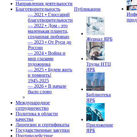
Направления деятельности
Благотворительность
Публикации
Инф
—
2021 • Глоссарий
прод
благотворительности
—
2022 • Дом - это
маленькая планета,
созданная любовью
Журнал ЯРБ
—
2023 • От Руси до
России
—
2024 • Война и
мир глазами
художника
Труды НТЦ
—
2025 • Будем жить
ЯРБ
и помнить!
1945-2025
—
2026 • В начале
было слово
Библиотека
ЯРБ
Международное
сотрудничество
Политика в области
качества
Лицензии и сертификаты
Приложение
Государственные закупки
ЯРБ
Противодействие