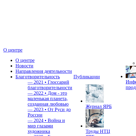
О центре
О центре
Новости
Направления деятельности
Благотворительность
Публикации
Инф
—
2021 • Глоссарий
прод
благотворительности
—
2022 • Дом - это
маленькая планета,
созданная любовью
Журнал ЯРБ
—
2023 • От Руси до
России
—
2024 • Война и
мир глазами
художника
Труды НТЦ