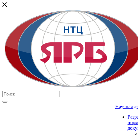
Научная д
Разр
нор
доку