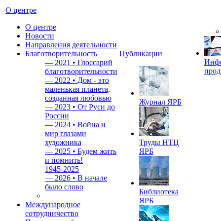
О центре
О центре
Новости
Направления деятельности
Благотворительность
Публикации
Инф
—
2021 • Глоссарий
прод
благотворительности
—
2022 • Дом - это
маленькая планета,
созданная любовью
Журнал ЯРБ
—
2023 • От Руси до
России
—
2024 • Война и
мир глазами
художника
Труды НТЦ
—
2025 • Будем жить
ЯРБ
и помнить!
1945-2025
—
2026 • В начале
было слово
Библиотека
ЯРБ
Международное
сотрудничество