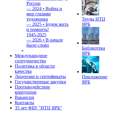
России
—
2024 • Война и
мир глазами
художника
Труды НТЦ
—
2025 • Будем жить
ЯРБ
и помнить!
1945-2025
—
2026 • В начале
было слово
Библиотека
ЯРБ
Международное
сотрудничество
Политика в области
качества
Лицензии и сертификаты
Приложение
Государственные закупки
ЯРБ
Противодействие
коррупции
Вакансии
Контакты
35 лет ФБУ "НТЦ ЯРБ"