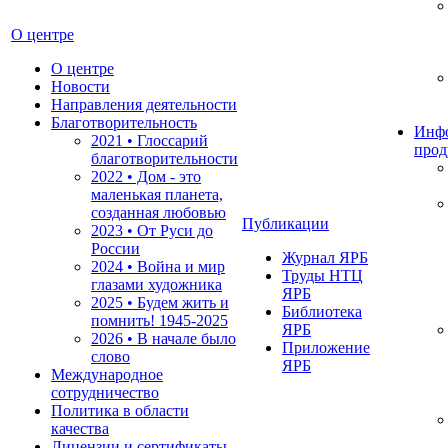
О центре
О центре
Новости
Направления деятельности
Благотворительность
Инф
2021 • Глоссарий
прод
благотворительности
2022 • Дом - это
маленькая планета,
созданная любовью
Публикации
2023 • От Руси до
России
Журнал ЯРБ
2024 • Война и мир
Труды НТЦ
глазами художника
ЯРБ
2025 • Будем жить и
Библиотека
помнить!
1945-2025
ЯРБ
2026 • В начале было
Приложение
слово
ЯРБ
Международное
сотрудничество
Политика в области
качества
Лицензии и сертификаты