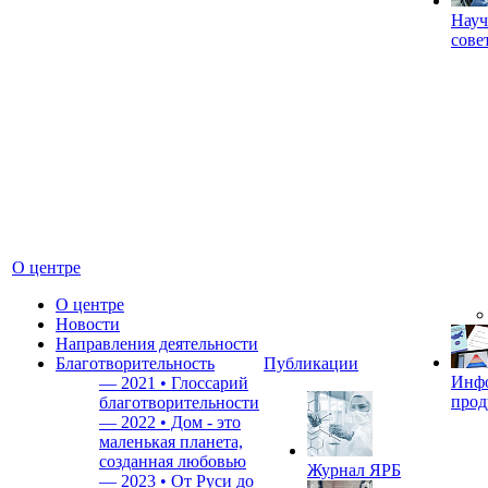
Науч
сове
О центре
О центре
Новости
Направления деятельности
Благотворительность
Публикации
Инф
—
2021 • Глоссарий
прод
благотворительности
—
2022 • Дом - это
маленькая планета,
созданная любовью
Журнал ЯРБ
—
2023 • От Руси до