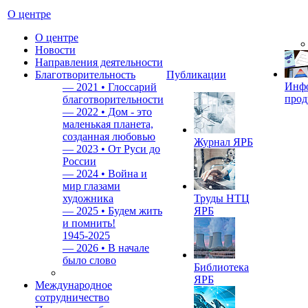
О центре
О центре
Новости
Направления деятельности
Благотворительность
Публикации
Инф
—
2021 • Глоссарий
прод
благотворительности
—
2022 • Дом - это
маленькая планета,
созданная любовью
Журнал ЯРБ
—
2023 • От Руси до
России
—
2024 • Война и
мир глазами
художника
Труды НТЦ
—
2025 • Будем жить
ЯРБ
и помнить!
1945-2025
—
2026 • В начале
было слово
Библиотека
ЯРБ
Международное
сотрудничество