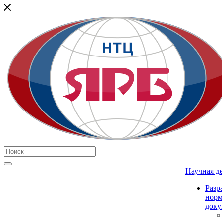
Научная д
Разр
нор
доку