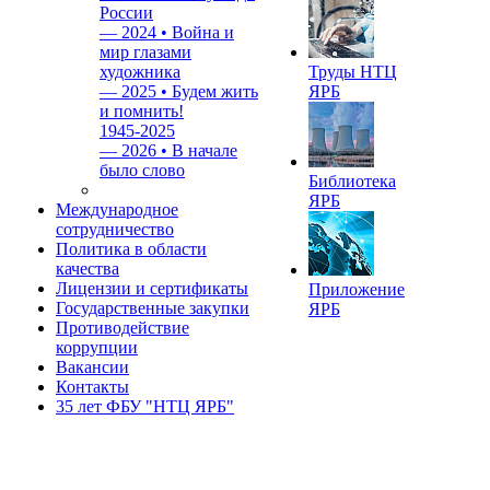
России
—
2024 • Война и
мир глазами
художника
Труды НТЦ
—
2025 • Будем жить
ЯРБ
и помнить!
1945-2025
—
2026 • В начале
было слово
Библиотека
ЯРБ
Международное
сотрудничество
Политика в области
качества
Лицензии и сертификаты
Приложение
Государственные закупки
ЯРБ
Противодействие
коррупции
Вакансии
Контакты
35 лет ФБУ "НТЦ ЯРБ"