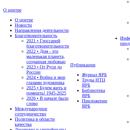
О центре
О центре
Новости
Направления деятельности
Благотворительность
Инф
2021 • Глоссарий
прод
благотворительности
2022 • Дом - это
маленькая планета,
созданная любовью
Публикации
2023 • От Руси до
России
Журнал ЯРБ
2024 • Война и мир
Труды НТЦ
глазами художника
ЯРБ
2025 • Будем жить и
Библиотека
помнить!
1945-2025
ЯРБ
2026 • В начале было
Приложение
слово
ЯРБ
Международное
сотрудничество
Политика в области
качества
Лицензии и сертификаты