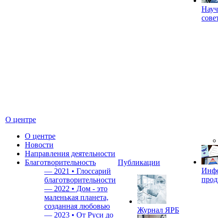
Науч
сове
О центре
О центре
Новости
Направления деятельности
Благотворительность
Публикации
Инф
—
2021 • Глоссарий
прод
благотворительности
—
2022 • Дом - это
маленькая планета,
созданная любовью
Журнал ЯРБ
—
2023 • От Руси до