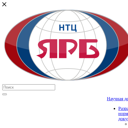
Научная д
Разр
нор
доку