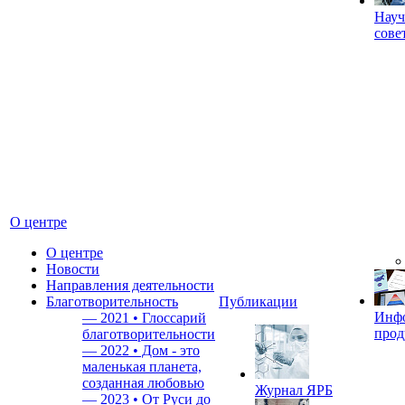
Науч
сове
О центре
О центре
Новости
Направления деятельности
Благотворительность
Публикации
Инф
—
2021 • Глоссарий
прод
благотворительности
—
2022 • Дом - это
маленькая планета,
созданная любовью
Журнал ЯРБ
—
2023 • От Руси до