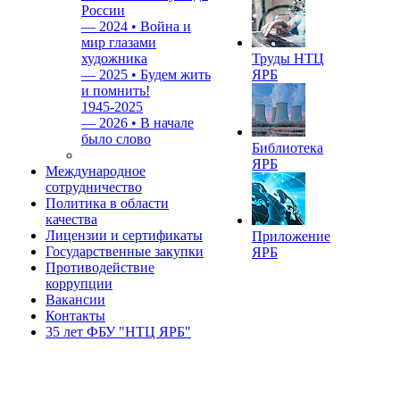
России
—
2024 • Война и
мир глазами
художника
Труды НТЦ
—
2025 • Будем жить
ЯРБ
и помнить!
1945-2025
—
2026 • В начале
было слово
Библиотека
ЯРБ
Международное
сотрудничество
Политика в области
качества
Лицензии и сертификаты
Приложение
Государственные закупки
ЯРБ
Противодействие
коррупции
Вакансии
Контакты
35 лет ФБУ "НТЦ ЯРБ"