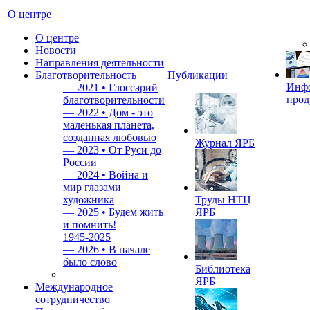
О центре
О центре
Новости
Направления деятельности
Благотворительность
Публикации
Инф
—
2021 • Глоссарий
прод
благотворительности
—
2022 • Дом - это
маленькая планета,
созданная любовью
Журнал ЯРБ
—
2023 • От Руси до
России
—
2024 • Война и
мир глазами
художника
Труды НТЦ
—
2025 • Будем жить
ЯРБ
и помнить!
1945-2025
—
2026 • В начале
было слово
Библиотека
ЯРБ
Международное
сотрудничество