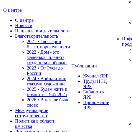
О центре
О центре
Новости
Направления деятельности
Благотворительность
Инф
2021 • Глоссарий
прод
благотворительности
2022 • Дом - это
маленькая планета,
созданная любовью
Публикации
2023 • От Руси до
России
Журнал ЯРБ
2024 • Война и мир
Труды НТЦ
глазами художника
ЯРБ
2025 • Будем жить и
Библиотека
помнить!
1945-2025
ЯРБ
2026 • В начале было
Приложение
слово
ЯРБ
Международное
сотрудничество
Политика в области
качества
Лицензии и сертификаты