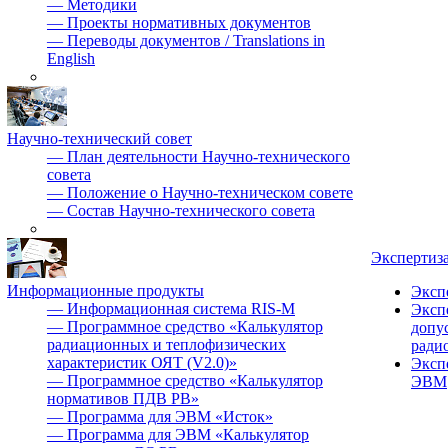
—
Методики
—
Проекты нормативных документов
—
Переводы документов / Translations in
English
Научно-технический совет
—
План деятельности Научно-технического
совета
—
Положение о Научно-техническом совете
—
Состав Научно-технического совета
Экспертиз
Информационные продукты
Эксп
—
Информационная система RIS-M
Эксп
—
Программное средство «Калькулятор
допу
радиационных и теплофизических
ради
характеристик ОЯТ (V2.0)»
Эксп
—
Программное средство «Калькулятор
ЭВМ
нормативов ПДВ РВ»
—
Программа для ЭВМ «Исток»
—
Программа для ЭВМ «Калькулятор