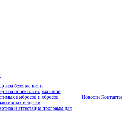
а
ертиза безопасности
ертиза проектов нормативов
стимых выбросов и сбросов
Новости
Контакты
оактивных веществ
ертиза и аттестация программ для