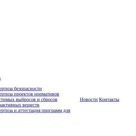
а
ертиза безопасности
ертиза проектов нормативов
стимых выбросов и сбросов
Новости
Контакты
оактивных веществ
ертиза и аттестация программ для