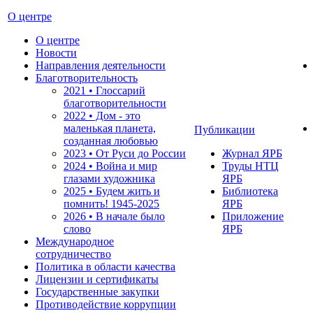
О центре
О центре
Новости
Направления деятельности
Благотворительность
2021 • Глоссарий
благотворительности
2022 • Дом - это
маленькая планета,
Публикации
созданная любовью
2023 • От Руси до России
Журнал ЯРБ
2024 • Война и мир
Труды НТЦ
глазами художника
ЯРБ
2025 • Будем жить и
Библиотека
помнить!
1945-2025
ЯРБ
2026 • В начале было
Приложение
слово
ЯРБ
Международное
сотрудничество
Политика в области качества
Лицензии и сертификаты
Государственные закупки
Противодействие коррупции