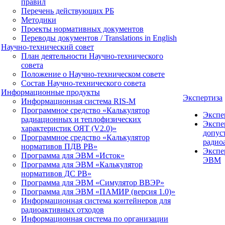
правил
Перечень действующих РБ
Методики
Проекты нормативных документов
Переводы документов / Translations in English
Научно-технический совет
План деятельности Научно-технического
совета
Положение о Научно-техническом совете
Состав Научно-технического совета
Информационные продукты
Экспертиза
Информационная система RIS-M
Программное средство «Калькулятор
Экспе
радиационных и теплофизических
Экспе
характеристик ОЯТ (V2.0)»
допус
Программное средство «Калькулятор
радио
нормативов ПДВ РВ»
Экспе
Программа для ЭВМ «Исток»
ЭВМ
Программа для ЭВМ «Калькулятор
нормативов ДС РВ»
Программа для ЭВМ «Симулятор ВВЭР»
Программа для ЭВМ «ПАМИР (версия 1.0)»
Информационная система контейнеров для
радиоактивных отходов
Информационная система по организации