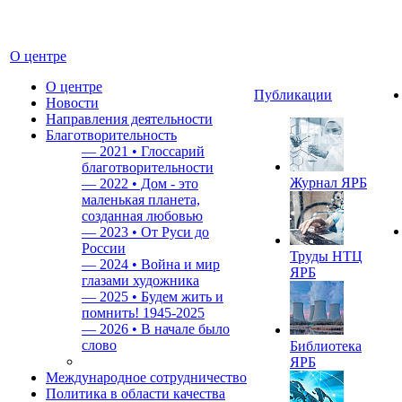
О центре
О центре
Публикации
Новости
Направления деятельности
Благотворительность
—
2021 • Глоссарий
благотворительности
Журнал ЯРБ
—
2022 • Дом - это
маленькая планета,
созданная любовью
—
2023 • От Руси до
России
Труды НТЦ
—
2024 • Война и мир
ЯРБ
глазами художника
—
2025 • Будем жить и
помнить!
1945-2025
—
2026 • В начале было
слово
Библиотека
ЯРБ
Международное сотрудничество
Политика в области качества