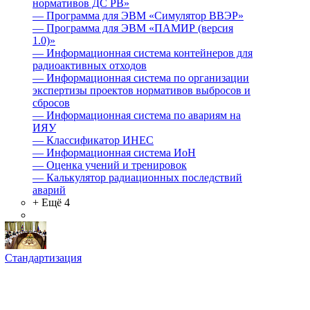
нормативов ДС РВ»
—
Программа для ЭВМ «Симулятор ВВЭР»
—
Программа для ЭВМ «ПАМИР (версия
1.0)»
—
Информационная система контейнеров для
радиоактивных отходов
—
Информационная система по организации
экспертизы проектов нормативов выбросов и
сбросов
—
Информационная система по авариям на
ИЯУ
—
Классификатор ИНЕС
—
Информационная система ИоН
—
Оценка учений и тренировок
—
Калькулятор радиационных последствий
аварий
+ Ещё 4
Стандартизация