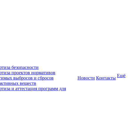
ртиза безопасности
ртиза проектов нормативов
Ещё
тимых выбросов и сбросов
Новости
Контакты
активных веществ
ртиза и аттестация программ для