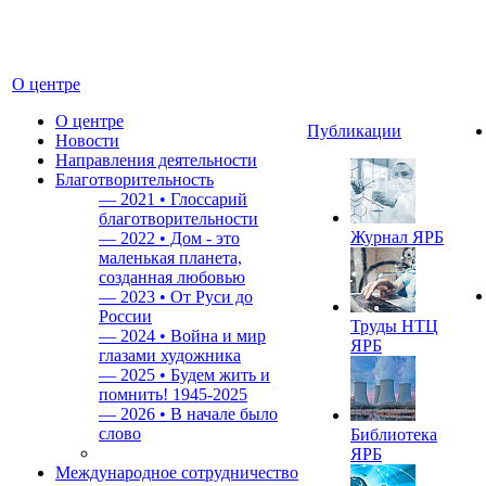
О центре
О центре
Публикации
Новости
Направления деятельности
Благотворительность
—
2021 • Глоссарий
благотворительности
Журнал ЯРБ
—
2022 • Дом - это
маленькая планета,
созданная любовью
—
2023 • От Руси до
России
Труды НТЦ
—
2024 • Война и мир
ЯРБ
глазами художника
—
2025 • Будем жить и
помнить!
1945-2025
—
2026 • В начале было
слово
Библиотека
ЯРБ
Международное сотрудничество