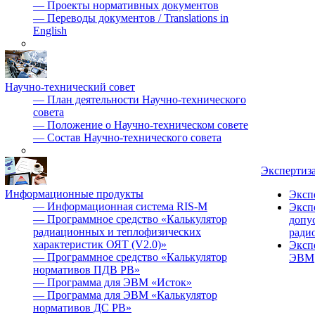
—
Проекты нормативных документов
—
Переводы документов / Translations in
English
Научно-технический совет
—
План деятельности Научно-технического
совета
—
Положение о Научно-техническом совете
—
Состав Научно-технического совета
Экспертиз
Информационные продукты
Эксп
—
Информационная система RIS-M
Эксп
—
Программное средство «Калькулятор
допу
радиационных и теплофизических
ради
характеристик ОЯТ (V2.0)»
Эксп
—
Программное средство «Калькулятор
ЭВМ
нормативов ПДВ РВ»
—
Программа для ЭВМ «Исток»
—
Программа для ЭВМ «Калькулятор
нормативов ДС РВ»