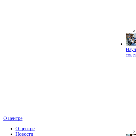
Науч
сове
О центре
О центре
Новости