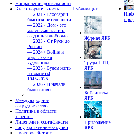
Направления деятельности
Благотворительность
Публикации
Инф
—
2021 • Глоссарий
прод
благотворительности
—
2022 • Дом - это
маленькая планета,
созданная любовью
Журнал ЯРБ
—
2023 • От Руси до
России
—
2024 • Война и
мир глазами
художника
Труды НТЦ
—
2025 • Будем жить
ЯРБ
и помнить!
1945-2025
—
2026 • В начале
было слово
Библиотека
ЯРБ
Международное
сотрудничество
Политика в области
качества
Лицензии и сертификаты
Приложение
Государственные закупки
ЯРБ
Противодействие