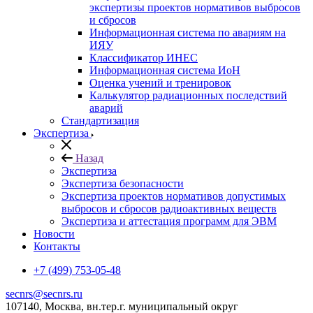
экспертизы проектов нормативов выбросов
и сбросов
Информационная система по авариям на
ИЯУ
Классификатор ИНЕС
Информационная система ИоН
Оценка учений и тренировок
Калькулятор радиационных последствий
аварий
Стандартизация
Экспертиза
Назад
Экспертиза
Экспертиза безопасности
Экспертиза проектов нормативов допустимых
выбросов и сбросов радиоактивных веществ
Экспертиза и аттестация программ для ЭВМ
Новости
Контакты
+7 (499) 753-05-48
secnrs@secnrs.ru
107140, Москва, вн.тер.г. муниципальный округ