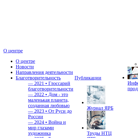
О центре
О центре
Новости
Направления деятельности
Благотворительность
Публикации
Инф
—
2021 • Глоссарий
прод
благотворительности
—
2022 • Дом - это
маленькая планета,
созданная любовью
Журнал ЯРБ
—
2023 • От Руси до
России
—
2024 • Война и
мир глазами
художника
Труды НТЦ