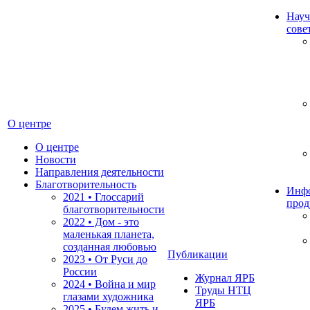
Науч
сове
О центре
О центре
Новости
Направления деятельности
Благотворительность
Инф
2021 • Глоссарий
прод
благотворительности
2022 • Дом - это
маленькая планета,
созданная любовью
Публикации
2023 • От Руси до
России
Журнал ЯРБ
2024 • Война и мир
Труды НТЦ
глазами художника
ЯРБ
2025 • Будем жить и