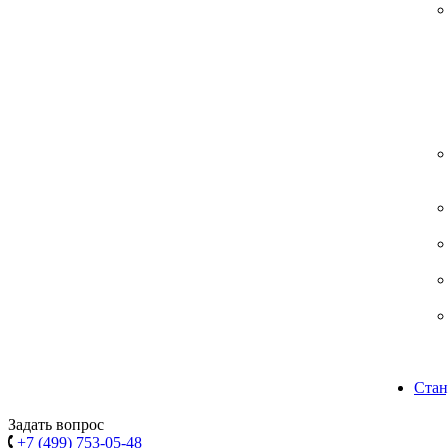
Стан
Задать вопрос
+7 (499) 753-05-48