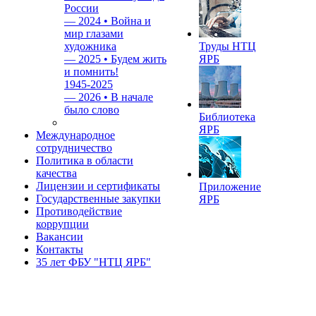
России
—
2024 • Война и
мир глазами
художника
Труды НТЦ
—
2025 • Будем жить
ЯРБ
и помнить!
1945-2025
—
2026 • В начале
было слово
Библиотека
ЯРБ
Международное
сотрудничество
Политика в области
качества
Лицензии и сертификаты
Приложение
Государственные закупки
ЯРБ
Противодействие
коррупции
Вакансии
Контакты
35 лет ФБУ "НТЦ ЯРБ"