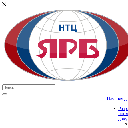
Научная д
Разр
нор
доку