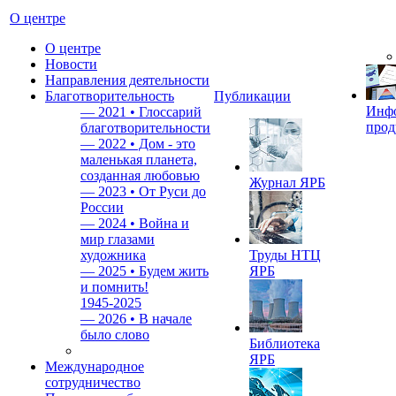
О центре
О центре
Новости
Направления деятельности
Благотворительность
Публикации
Инф
—
2021 • Глоссарий
прод
благотворительности
—
2022 • Дом - это
маленькая планета,
созданная любовью
Журнал ЯРБ
—
2023 • От Руси до
России
—
2024 • Война и
мир глазами
художника
Труды НТЦ
—
2025 • Будем жить
ЯРБ
и помнить!
1945-2025
—
2026 • В начале
было слово
Библиотека
ЯРБ
Международное
сотрудничество