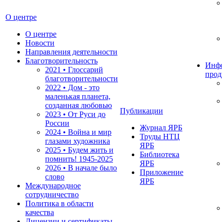
О центре
О центре
Новости
Направления деятельности
Благотворительность
Инф
2021 • Глоссарий
прод
благотворительности
2022 • Дом - это
маленькая планета,
созданная любовью
Публикации
2023 • От Руси до
России
Журнал ЯРБ
2024 • Война и мир
Труды НТЦ
глазами художника
ЯРБ
2025 • Будем жить и
Библиотека
помнить!
1945-2025
ЯРБ
2026 • В начале было
Приложение
слово
ЯРБ
Международное
сотрудничество
Политика в области
качества
Лицензии и сертификаты