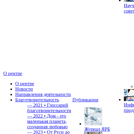
Науч
сове
О центре
О центре
Новости
Направления деятельности
Благотворительность
Публикации
Инф
—
2021 • Глоссарий
прод
благотворительности
—
2022 • Дом - это
маленькая планета,
созданная любовью
Журнал ЯРБ
—
2023 • От Руси до