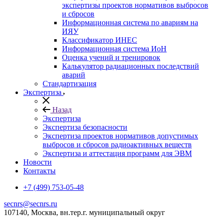
экспертизы проектов нормативов выбросов
и сбросов
Информационная система по авариям на
ИЯУ
Классификатор ИНЕС
Информационная система ИоН
Оценка учений и тренировок
Калькулятор радиационных последствий
аварий
Стандартизация
Экспертиза
Назад
Экспертиза
Экспертиза безопасности
Экспертиза проектов нормативов допустимых
выбросов и сбросов радиоактивных веществ
Экспертиза и аттестация программ для ЭВМ
Новости
Контакты
+7 (499) 753-05-48
secnrs@secnrs.ru
107140, Москва, вн.тер.г. муниципальный округ