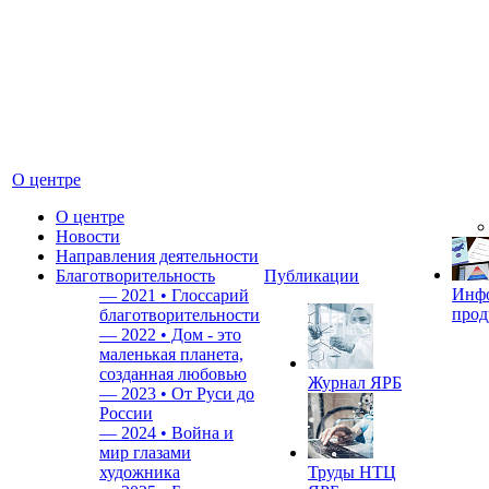
О центре
О центре
Новости
Направления деятельности
Благотворительность
Публикации
Инф
—
2021 • Глоссарий
прод
благотворительности
—
2022 • Дом - это
маленькая планета,
созданная любовью
Журнал ЯРБ
—
2023 • От Руси до
России
—
2024 • Война и
мир глазами
художника
Труды НТЦ