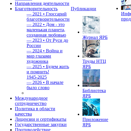
Направления деятельности
Благотворительность
Публикации
Инф
—
2021 • Глоссарий
прод
благотворительности
—
2022 • Дом - это
маленькая планета,
созданная любовью
Журнал ЯРБ
—
2023 • От Руси до
России
—
2024 • Война и
мир глазами
художника
Труды НТЦ
—
2025 • Будем жить
ЯРБ
и помнить!
1945-2025
—
2026 • В начале
было слово
Библиотека
ЯРБ
Международное
сотрудничество
Политика в области
качества
Лицензии и сертификаты
Приложение
Государственные закупки
ЯРБ
Противодействие