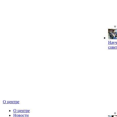
Науч
сове
О центре
О центре
Новости