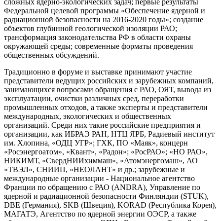
сложных ядерно-экологических задач; первые результаты
Федеральной целевой программы «Обеспечение ядерной и
радиационной безопасности на 2016-2020 годы»; создание
объектов глубинной геологической изоляции РАО;
трансформация законодательства РФ в области охраны
окружающей среды; современные форматы проведения
общественных обсуждений.
Традиционно в форуме и выставке принимают участие
представители ведущих российских и зарубежных компаний,
занимающихся вопросами обращения с РАО, ОЯТ, вывода из
эксплуатации, очистки различных сред, переработки
промышленных отходов, а также эксперты и представители
международных, экологических и общественных
организаций. Среди них такие российские предприятия и
организации, как ИБРАЭ РАН, НТЦ ЯРБ, Радиевый институт
им. Хлопина, «ОДЦ УГР»; ГХК, ПО «Маяк», концерн
«Росэнергоатом», «Квант», «Радон»; «РосРАО»; «НО РАО»,
НИКИМТ, «СвердНИИхиммаш», «Атомэнергомаш», АО
«ТВЭЛ», СНИИП, «НЕОЛАНТ» и др.; зарубежные и
международные организации - Национальное агентство
Франции по обращению с РАО (ANDRA), Управление по
ядерной и радиационной безопасности Финляндии (STUK),
DBE (Германия), SKB (Швеция), KORAD (Республика Корея),
МАГАТЭ, Агентство по ядерной энергии ОЭСР, а также