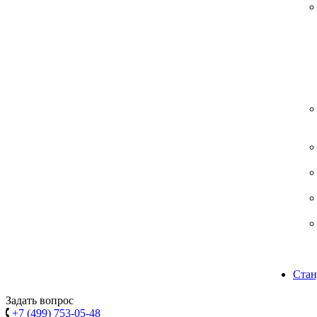
Стан
Задать вопрос
+7 (499) 753-05-48