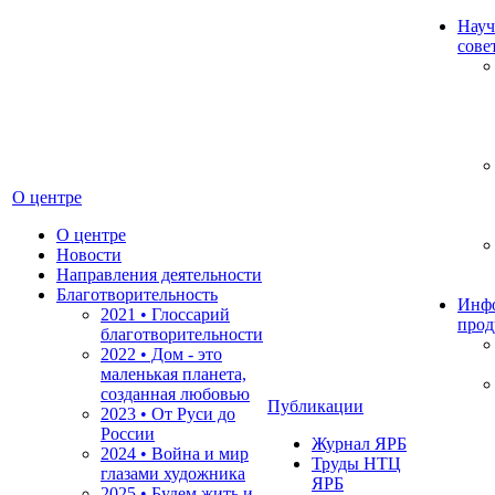
Науч
сове
О центре
О центре
Новости
Направления деятельности
Благотворительность
Инф
2021 • Глоссарий
прод
благотворительности
2022 • Дом - это
маленькая планета,
созданная любовью
Публикации
2023 • От Руси до
России
Журнал ЯРБ
2024 • Война и мир
Труды НТЦ
глазами художника
ЯРБ
2025 • Будем жить и