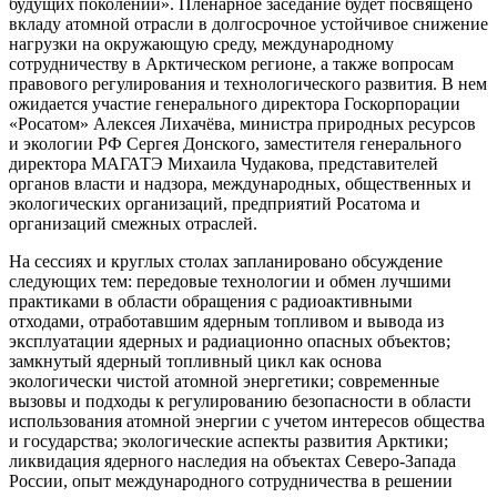
будущих поколений». Пленарное заседание будет посвящено
вкладу атомной отрасли в долгосрочное устойчивое снижение
нагрузки на окружающую среду, международному
сотрудничеству в Арктическом регионе, а также вопросам
правового регулирования и технологического развития. В нем
ожидается участие генерального директора Госкорпорации
«Росатом» Алексея Лихачёва, министра природных ресурсов
и экологии РФ Сергея Донского, заместителя генерального
директора МАГАТЭ Михаила Чудакова, представителей
органов власти и надзора, международных, общественных и
экологических организаций, предприятий Росатома и
организаций смежных отраслей.
На сессиях и круглых столах запланировано обсуждение
следующих тем: передовые технологии и обмен лучшими
практиками в области обращения с радиоактивными
отходами, отработавшим ядерным топливом и вывода из
эксплуатации ядерных и радиационно опасных объектов;
замкнутый ядерный топливный цикл как основа
экологически чистой атомной энергетики; современные
вызовы и подходы к регулированию безопасности в области
использования атомной энергии с учетом интересов общества
и государства; экологические аспекты развития Арктики;
ликвидация ядерного наследия на объектах Северо-Запада
России, опыт международного сотрудничества в решении