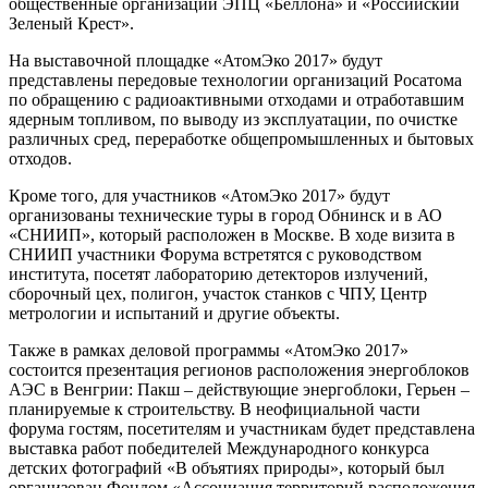
общественные организации ЭПЦ «Беллона» и «Российский
Зеленый Крест».
На выставочной площадке «АтомЭко 2017» будут
представлены передовые технологии организаций Росатома
по обращению с радиоактивными отходами и отработавшим
ядерным топливом, по выводу из эксплуатации, по очистке
различных сред, переработке общепромышленных и бытовых
отходов.
Кроме того, для участников «АтомЭко 2017» будут
организованы технические туры в город Обнинск и в АО
«СНИИП», который расположен в Москве. В ходе визита в
СНИИП участники Форума встретятся с руководством
института, посетят лабораторию детекторов излучений,
сборочный цех, полигон, участок станков с ЧПУ, Центр
метрологии и испытаний и другие объекты.
Также в рамках деловой программы «АтомЭко 2017»
состоится презентация регионов расположения энергоблоков
АЭС в Венгрии: Пакш – действующие энергоблоки, Герьен –
планируемые к строительству. В неофициальной части
форума гостям, посетителям и участникам будет представлена
выставка работ победителей Международного конкурса
детских фотографий «В объятиях природы», который был
организован Фондом «Ассоциация территорий расположения